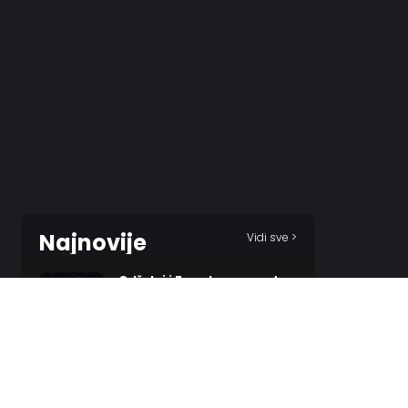
Najnovije
Vidi sve >
Odželej i Zvezda – poznat
epilog?
20 MINUTES AGO
Traore: Atmosfera u derbiju
biće veoma neprijateljska!
54 MINUTES AGO