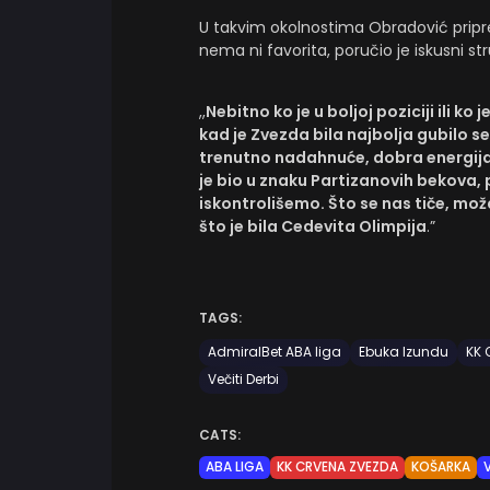
U takvim okolnostima Obradović pripr
nema ni favorita, poručio je iskusni st
,,
Nebitno ko je u boljoj poziciji ili ko 
kad je Zvezda bila najbolja gubilo s
trenutno nadahnuće, dobra energija
je bio u znaku Partizanovih bekova, 
iskontrolišemo. Što se nas tiče, možd
što je bila Cedevita Olimpija
.”
TAGS:
AdmiralBet ABA liga
Ebuka Izundu
KK 
Večiti Derbi
CATS:
ABA LIGA
KK CRVENA ZVEZDA
KOŠARKA