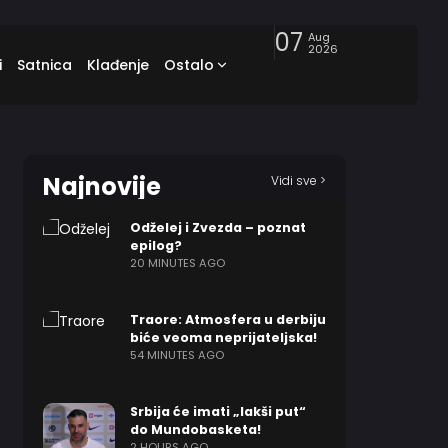
07
Aug
2026
i
Satnica
Klađenje
Ostalo
Najnovije
Vidi sve >
Odželej i Zvezda – poznat
epilog?
20 MINUTES AGO
Traore: Atmosfera u derbiju
biće veoma neprijateljska!
54 MINUTES AGO
Srbija će imati „lakši put“
do Mundobasketa!
2 HOURS AGO