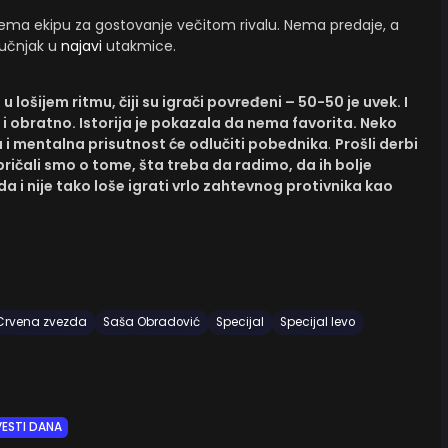
ema ekipu za gostovanje večitom rivalu. Nema predaje, a
ručnjak u
najavi
utakmice.
je u lošijem ritmu, čiji su igrači povređeni – 50-50 je uvek. I
e i obratno. Istorija je pokazala da nema favorita. Neko
 i mentalna prisutnost će odlučiti pobednika
.
Prošli derbi
pričali smo o tome, šta treba da radimo, da ih bolje
a i nije tako loše igrati vrlo zahtevnog protivnika kao
Crvena zvezda
Saša Obradović
Specijal
Specijal levo
VESTI DANA