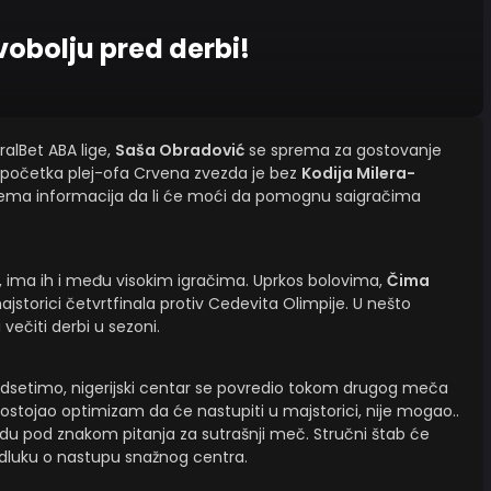
obolju pred derbi!
ralBet ABA lige,
Saša Obradović
se sprema za gostovanje
d početka plej-ofa Crvena zvezda je bez
Kodija Milera-
Nema informacija da li će moći da pomognu saigračima
e, ima ih i među visokim igračima. Uprkos bolovima,
Čima
torici četvrtfinala protiv Cedevita Olimpije. U nešto
ečiti derbi u sezoni.
odsetimo, nigerijski centar se povredio tokom drugog meča
je postojao optimizam da će nastupiti u majstorici, nije mogao..
undu pod znakom pitanja za sutrašnji meč. Stručni štab će
luku o nastupu snažnog centra.