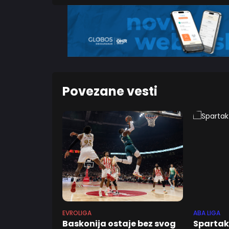
Povezane vesti
EVROLIGA
ABA LIGA
Baskonija ostaje bez svog
Spartak 