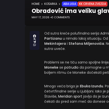
HOME
KOŠARKA
ABA LIGA
KK CRVENA ZVEZDA
Obradović ima veliku glav
MAY 17, 2026
0 COMMENTS
Od sutra kreće polufinalna serija Admi
Partizanu
u nimalo lakoj situaciju. O
Mekintajera
i
Stefana Miljenovića
. 
sutra uveče.
Problemi se ne tiču samo spoljne linij
Moneke
se
potrudio
da pomogne u majs
boljem ritmu će Moneke dočekati peti v
Mnogo veća briga je
Ebuka Izundu
. P
četvrtfinalne serije u Ljubljani. Iako 
Štaviše,
Meridian sport
javlja da je Iz
čekati do pred sam meč da donese od