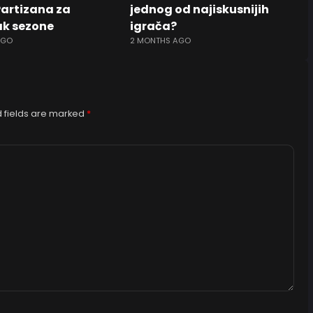
Partizana za
jednog od najiskusnijih
k sezone
igrača?
AGO
2 MONTHS AGO
 fields are marked
*