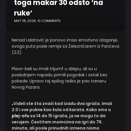
toga makar 30 odsto ‘na
ruke’
MAY 18, 2026
0 COMMENTS
Nenad Lalatović je ponovo imao emotivno izlaganje,
ovoga puta posle remija sa Železničarem iz Pančeva
(2:2).
Plavo-beli su imali trijumf u džepu, ali su u
poslednjem napadu primili pogodak i ostali bez
pobede. Upravo taj epilog teško je pao treneru
Novog Pazara.
„Videli ste šta znači kad izađu dva igrača. Imaš
2:0 i sve pukne kao kula od karata. Kako smo u
plej-ofu
sa 14 do 15 igrača, ja ne mogu to da
verujem. Čestitam momcima na igri do 76.
minuta, ali posle prinudnih izmena nismo