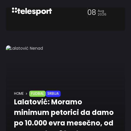
08
Aug
2026
HOME
FUDBAL
SRBIJA
Lalatović: Moramo
minimum petorici da damo
po 10.000 evra mesečno, od