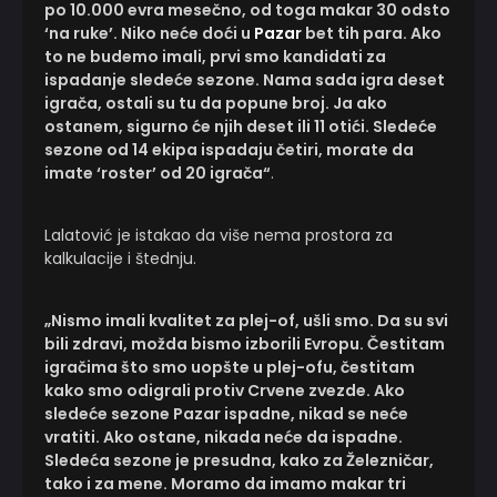
po 10.000 evra mesečno, od toga makar 30 odsto
‘na ruke’. Niko neće doći u
Pazar
bet tih para. Ako
to ne budemo imali, prvi smo kandidati za
ispadanje sledeće sezone. Nama sada igra deset
igrača, ostali su tu da popune broj. Ja ako
ostanem, sigurno će njih deset ili 11 otići. Sledeće
sezone od 14 ekipa ispadaju četiri, morate da
imate ‘roster’ od 20 igrača“
.
Lalatović je istakao da više nema prostora za
kalkulacije i štednju.
„Nismo imali kvalitet za plej-of, ušli smo. Da su svi
bili zdravi, možda bismo izborili Evropu. Čestitam
igračima što smo uopšte u plej-ofu, čestitam
kako smo odigrali protiv Crvene zvezde. Ako
sledeće sezone Pazar ispadne, nikad se neće
vratiti. Ako ostane, nikada neće da ispadne.
Sledeća sezone je presudna, kako za Železničar,
tako i za mene. Moramo da imamo makar tri