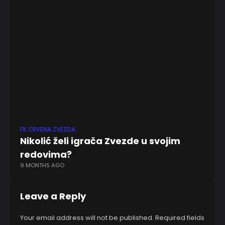
FK CRVENA ZVEZDA
FU
Nikolić želi igrača Zvezde u svojim
Ba
redovima?
pl
9 MONTHS AGO
5 
Leave a Reply
Your email address will not be published.
Required fields