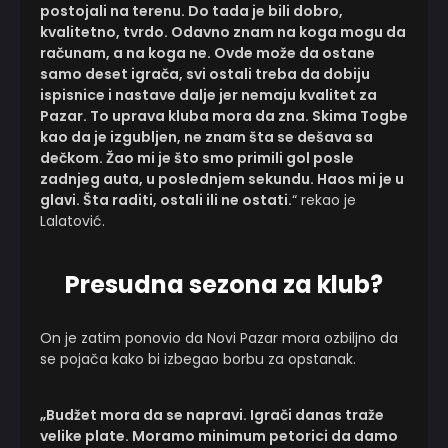
postojali na terenu. Do tada je bili dobro,
kvalitetno, tvrdo. Odavno znam na koga mogu da
računam, a na koga ne. Ovde može da ostane
samo deset igrača, svi ostali treba da dobiju
ispisnice i nastave dalje jer nemaju kvalitet za
Pazar. To uprava kluba mora da zna. Skima Togbe
kao da je izgubljen, ne znam šta se dešava sa
dečkom. Žao mi je što smo primili gol posle
zadnjeg auta, u poslednjem sekundu. Haos mi je u
glavi. Šta raditi, ostali ili ne ostati.
“ rekao je
Lalatović.
Presudna sezona za klub?
On je zatim ponovio da Novi Pazar mora ozbiljno da
se pojača kako bi izbegao borbu za opstanak.
„Budžet mora da se napravi. Igrači danas traže
velike plate. Moramo minimum petorici da damo