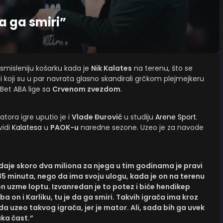
da ga smiri”
misleniju košarku kada je
Nik Kalates
na terenu, što se
ači koji su u par navrata glasno skandirali grčkom plejmejkeru
Bet ABA lige sa
Crvenom zvezdom
.
tora igre uputio je i
Vlade Đurović
u studiju
Arene Sport
.
vidi
Kalatesa
u
PAOK-u
naredne sezone. Uzeo je za navode
o daje skoro dva miliona za njega u tim godinama je pravi
35 minuta, nego da ima svoju ulogu, kada je on na terenu
 on uzme loptu. Izvanredan je to potez i biće hendikep
a on i Karliku, tu je da ga smiri. Takvih igrača ima kroz
ada uzeo takvog igrača, jer je mator. Ali, sada bih ga uvek
aka čast.”