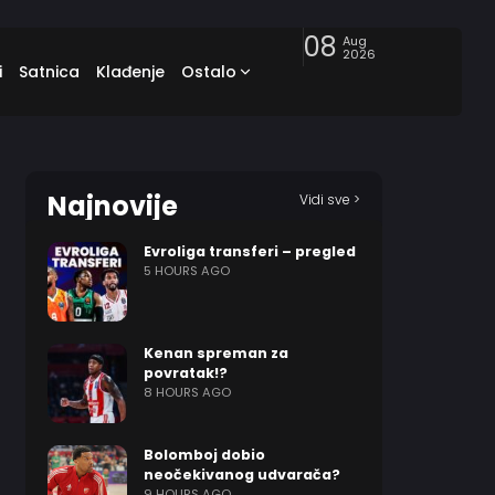
08
Aug
2026
i
Satnica
Klađenje
Ostalo
Najnovije
Vidi sve >
Evroliga transferi – pregled
5 HOURS AGO
Kenan spreman za
povratak!?
8 HOURS AGO
Bolomboj dobio
neočekivanog udvarača?
9 HOURS AGO