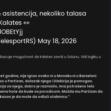
asistencija, nekoliko talasa
Kalates 👀
1OBEtYjj
TelesportRS)
May 18, 2026
dbacuje mogućnost da Kalates završi u Solunu. Vidi logiku u
pet godina, nije igrao ovako ni u Monaku ni u Barseloni.
o u Partizan, dolazak njega i Džekirija je pomogao.
ija za njega, dobro je razmislio, ima potrošeno telo
emena hoće da bude sa porodicom. Možda mu Partizan da
kazao je da može da odluči utakmicu.”