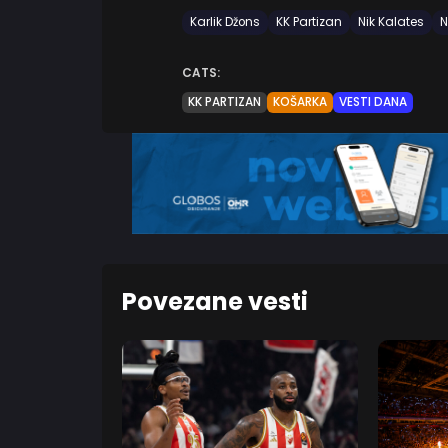
Karlik Džons
KK Partizan
Nik Kalates
N
CATS:
KK PARTIZAN
KOŠARKA
VESTI DANA
Povezane vesti