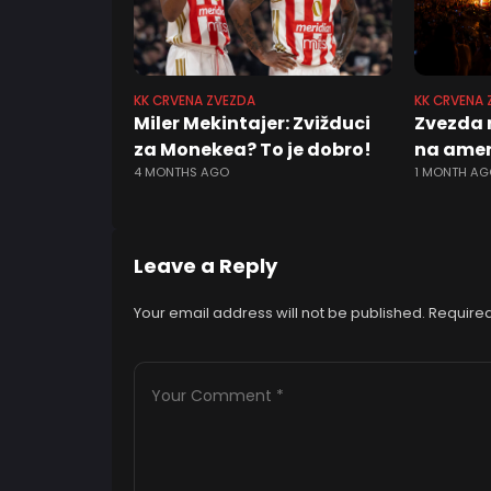
KK CRVENA ZVEZDA
KK CRVENA 
Miler Mekintajer: Zvižduci
Zvezda 
za Monekea? To je dobro!
na amer
4 MONTHS AGO
1 MONTH AG
Leave a Reply
Your email address will not be published.
Required