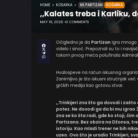
HOME
KOŠARKA
KK PARTIZAN
KOŠARKA
,,Kalates treba i Karliku, 
MAY 19, 2026
0 COMMENTS
Očigledno je da
Partizan
igra mnogo s
videlo i sinoć. Prepoznali su to i navij
tokom prvog meča polufinala Admiral
Hvalospeve na račun iskusnog organiza
Zanimljivo je što iskusni stručnjak već 
grčkih medija kao gotovu stvar.
,,Trinkijeri zna što ga dovodi i zašt
potez. Ne dovodi ga da bi mu igrao 
zna se ko šta radi, gde ko stoji, čim
Partizana. Bez obzira na Džonsa, treb
istoriju. Kao mlađi trener ne bih nik
uzeo. Ovo što je uradio Trinkijeri, sv