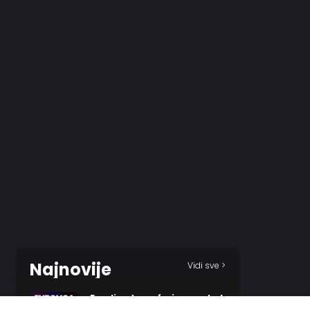
Najnovije
Vidi sve >
Evroliga transferi – pregled