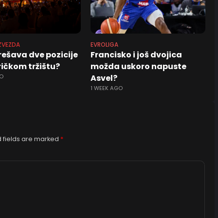
ZVEZDA
EVROLIGA
rešava dve pozicije
Francisko i još dvojica
ičkom tržištu?
možda uskoro napuste
O
Asvel?
1 WEEK AGO
 fields are marked
*