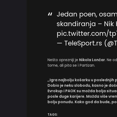
Jedan poen, osam 
skandiranja – Nik 
pic.twitter.com/tp
— TeleSport.rs (@
Nešto oprezniji je
Nikola Lončar
. Ne o
tome, ali pita se i Partizan.
,,Igra najbolju košarku u poslednjih 
Dobio je neku slobodu, kasno je doša
Evrokup i PAOK su možda bolja situac
posle duge karijere. Možda više vr
bolju ponudu. Kako god da bude, po
TAGS: