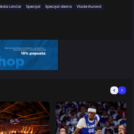
ikola Lončar
Specijal
Specijal desno
Vlade Đurović