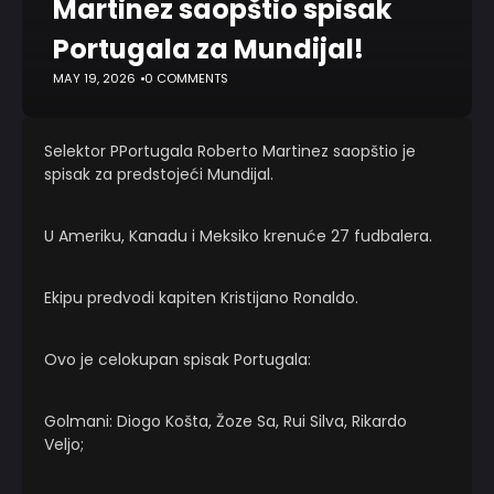
Martinez saopštio spisak
Portugala za Mundijal!
MAY 19, 2026
0 COMMENTS
Selektor PPortugala Roberto Martinez saopštio je
spisak za predstojeći Mundijal.
U Ameriku, Kanadu i Meksiko krenuće 27 fudbalera.
Ekipu predvodi kapiten Kristijano Ronaldo.
Ovo je celokupan spisak Portugala:
Golmani: Diogo Košta, Žoze Sa, Rui Silva, Rikardo
Veljo;