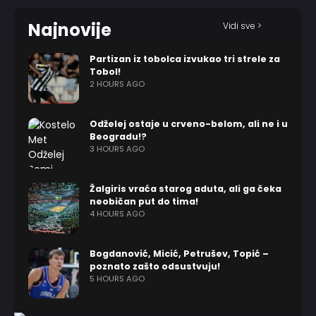
Najnovije
Vidi sve >
Partizan iz tobolca izvukao tri strele za
Tobol!
2 HOURS AGO
Odželej ostaje u crveno-belom, ali ne i u
Beogradu!?
3 HOURS AGO
Žalgiris vraća starog aduta, ali ga čeka
neobičan put do tima!
4 HOURS AGO
Bogdanović, Micić, Petrušev, Topić –
poznato zašto odsustvuju!
5 HOURS AGO