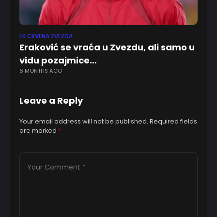
FK CRVENA ZVEZDA
EN
Eraković se vraća u Zvezdu, ali samo u
Ju
vidu pozajmice…
ve
6 MONTHS AGO
9 
Leave a Reply
Your email address will not be published.
Required fields
are marked
*