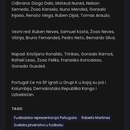
Odbrana: Diogo Dalo, Mateuš Nuneš, Nelson
Semedo, Žoao Kanselo, Nuno Mendeš, Gonsalo
Injasio, Renato Veiga, Ruben Dijaš, Tomas Araužo;
Vezni red: Ruben Neves, Samuel Kosta, Žoao Neves,
Vitinja, Bruno Fernandeš, Pedro Neto, Bernardo Silva;
Napad: Kristijano Ronaldo, Trinkao, Gonsalo Ramoš,
Rafael Leao, Žoao Feliks, Fransisko Konceisao,
Gonsalo Guedeš.
Portugal će na SP igrati u Grupi K u kojoj su još i
Kolumbija, Demokratska Republika Kongo i
Uzbekistan.
TAGS:
Fudbalska reprezentacija Portugala
Roberto Martinez
Svetsko prvenstvo u fudbalu