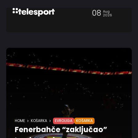
08
Aug
2026
HOME
KOŠARKA
EVROLIGA
KOŠARKA
Fenerbahče “zaključao”