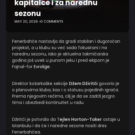
kapitalce i za narednu
sezonu
MAY 20, 2026
0 COMMENTS
Fenerbahče nastavlja da gradi stabilan i dugoročan
projekat, a u klubu su već sada fokusirani i na
narednu sezonu, iako je aktuelna takmičarska
godina još uvek u punom jeku i pred ekipom je
Fajnal-for
Evrolige
.
Direktor košarkaške sekcije
Džem Džiritči
govorio je
o planovima kluba, kao i o statusu pojedinih igrača.
Prema njegovim rečima, cilj je da se zadrži jezgro
tima i obezbedi kontinuitet u radu.
Džiritči je potvrdio da T
ejlen Horton-Taker
ostaje u
Istanbulu i da će i naredne sezone nositi dres
Fenerbahčea.