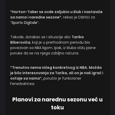
“Horton-Taker se ovde zaljubio u klub i nastaviće
sa nama i naredne sezone”
, rekao je Džiritči za
“
Sports Digitale
“.
Takođe, dotakao se i situacije oko
Tarika
Biberovića
, koji je u prethodnom periodu bio
povezivan sa NBA ligom. Ipak, iz kluba stižu jasne
poruke da se na njega ozbiljno računa.
“Trenutno nema ničeg konkretnog iz NBA. Možda
je bilo interesovanja za Tarika, ali on je naš igrač i
ostaje sa nama”,
poručio je funkcioner
Fenerbahčea.
Planovi za narednu sezonu već u
toku