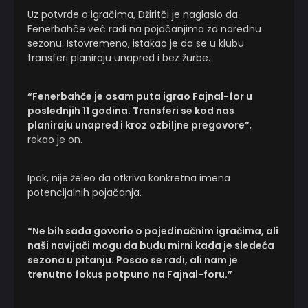
Uz potvrde o igračima, Džiritči je naglasio da
Fenerbahče već radi na pojačanjima za narednu
sezonu. Istovremeno, istakao je da se u klubu
transferi planiraju unapred i bez žurbe.
“Fenerbahče je osam puta igrao Fajnal-for u
poslednjih 11 godina. Transferi se kod nas
planiraju unapred i kroz ozbiljne pregovore”
,
rekao je on.
Ipak, nije želeo da otkriva konkretna imena
potencijalnih pojačanja.
“Ne bih sada govorio o pojedinačnim igračima, ali
naši navijači mogu da budu mirni kada je sledeća
sezona u pitanju. Posao se radi, ali nam je
trenutno fokus potpuno na Fajnal-foru.”