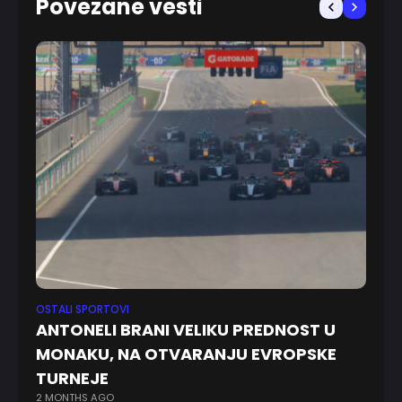
Povezane vesti
OSTALI SPORTOVI
FK 
ANTONELI BRANI VELIKU PREDNOST U
N
MONAKU, NA OTVARANJU EVROPSKE
d
2 
TURNEJE
2 MONTHS AGO