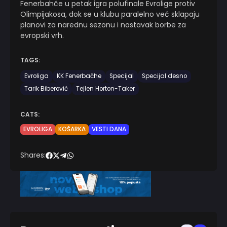
Fenerbahče u petak igra polufinale Evrolige protiv
Olimpijakosa, dok se u klubu paralelno već sklapaju
planovi za narednu sezonu i nastavak borbe za
evropski vrh.
TAGS:
Evroliga
KK Fenerbačhe
Specijal
Specijal desno
Tarik Biberović
Tejlen Horton-Taker
CATS:
EVROLIGA
KOŠARKA
VESTI DANA
Shares: