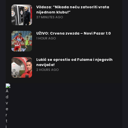
Vildoza: “Nikada neću zatvoriti vrata
nijednom klubu!”
37 MINUTES AGO
UŽIVO: Crvena zvezda – Novi Pazar 1:0
1 HOUR AGO
Lukić se oprostio od Fulama i njegovih
navijača!
2 HOURS AGO