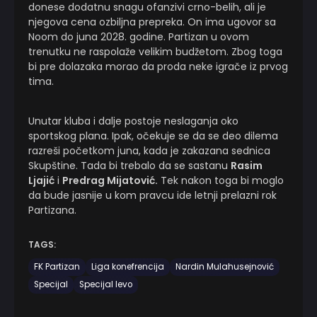
donese dodatnu snagu ofanzivi crno-belih, ali je
njegova cena ozbiljna prepreka. On ima ugovor sa
Noom do juna 2028. godine. Partizan u ovom
trenutku ne raspolaže velikim budžetom. Zbog toga
bi pre dolazaka morao da proda neke igrače iz prvog
tima.
Unutar kluba i dalje postoje neslaganja oko
sportskog plana. Ipak, očekuje se da se deo dilema
razreši početkom juna, kada je zakazana sednica
Skupštine. Tada bi trebalo da se sastanu
Rasim
Ljajić
i
Predrag Mijatović.
Tek nakon toga bi moglo
da bude jasnije u kom pravcu ide letnji prelazni rok
Partizana.
TAGS:
FK Partizan
Liga konefrencija
Nardin Mulahusejnović
Specijal
Specijal levo