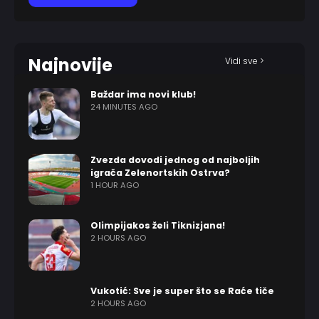
Najnovije
Vidi sve >
Baždar ima novi klub!
24 MINUTES AGO
Zvezda dovodi jednog od najboljih
igrača Zelenortskih Ostrva?
1 HOUR AGO
Olimpijakos želi Tiknizjana!
2 HOURS AGO
Vukotić: Sve je super što se Raće tiče
2 HOURS AGO