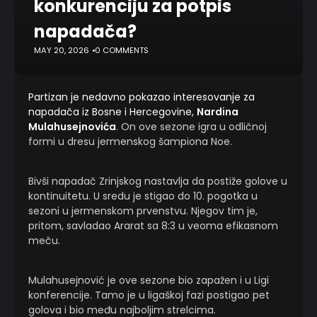
konkurenciju za potpis
napadača?
MAY 20, 2026
0 COMMENTS
Partizan je nedavno pokazao interesovanje za
napadača iz Bosne i Hercegovine,
Nardina
Mulahusejnovića
. On ove sezone igra u odličnoj
formi u dresu jermenskog šampiona Noe.
Bivši napadač Zrinjskog nastavlja da postiže golove u
kontinuitetu. U sredu je stigao do 10. pogotka u
sezoni u jermenskom prvenstvu. Njegov tim je,
pritom, savladao Ararat sa 8:3 u veoma efikasnom
meču.
Mulahusejnović je ove sezone bio zapažen i u Ligi
konferencije. Tamo je u ligaškoj fazi postigao pet
golova i bio među najboljim strelcima.