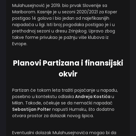
Mulahusejnović je 2019. bio prvak Slovenije sa
Mariborom. Kasnije je u sezoni 2020/2021 za Koper
postigao 14 golova i bio jedan od najefikasnijih
napadača u ligi. Isti broj pogodaka postigao je i u
prethodnoj sezoni u dresu Zrinjskog. Upravo zbog
takve forme privukao je pažnju više klubova iz
Evrope.
Planovi Partizana i finansijski
okvir
Partizan će tokom leta tražiti pojačanje u napadu,
posebno u kontekstu odlaska
Andreja Kostića
u
Milan. Takođe, očekuje se da nemački napadač
Sebastijan Polter
napusti Humsku, što dodatno
otvara prostor za dolazak novog špica.
Eventualni dolazak Mulahusejnovića mogao bi da