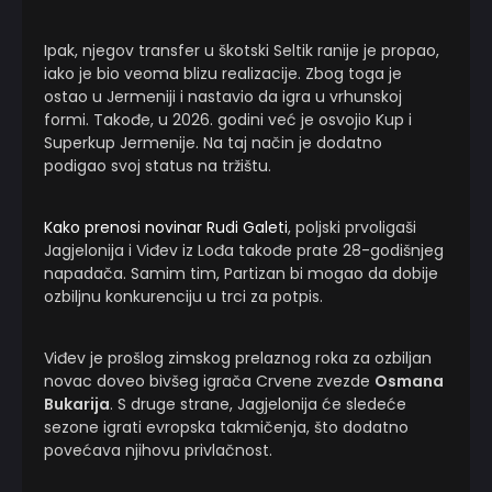
Ipak, njegov transfer u škotski Seltik ranije je propao,
iako je bio veoma blizu realizacije. Zbog toga je
ostao u Jermeniji i nastavio da igra u vrhunskoj
formi. Takođe, u 2026. godini već je osvojio Kup i
Superkup Jermenije. Na taj način je dodatno
podigao svoj status na tržištu.
Kako prenosi novinar Rudi Galeti
, poljski prvoligaši
Jagjelonija i Viđev iz Lođa takođe prate 28-godišnjeg
napadača. Samim tim, Partizan bi mogao da dobije
ozbiljnu konkurenciju u trci za potpis.
Viđev je prošlog zimskog prelaznog roka za ozbiljan
novac doveo bivšeg igrača Crvene zvezde
Osmana
Bukarija
. S druge strane, Jagjelonija će sledeće
sezone igrati evropska takmičenja, što dodatno
povećava njihovu privlačnost.