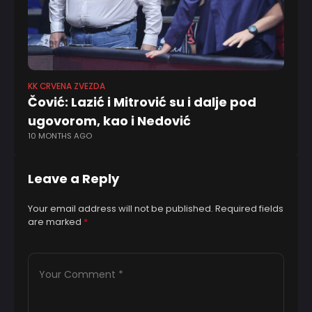
KK CRVENA ZVEZDA
KK
Čović: Lazić i Mitrović su i dalje pod
,,
ugovorom, kao i Nedović
u
10 MONTHS AGO
10
Leave a Reply
Your email address will not be published.
Required fields
are marked
*