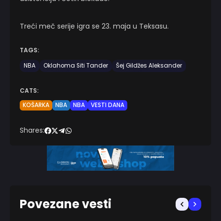
Treći meč serije igra se 23. maja u Teksasu.
TAGS:
NBA
Oklahoma Siti Tander
Šej Gildžes Aleksander
CATS:
KOŠARKA
NBA
NBA
VESTI DANA
Shares:
Povezane vesti