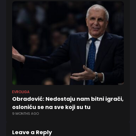
EVROLIGA
KK 
Obradović: Nedostaju nam bitni igrači,
Be
7 
osloniću se na sve koji su tu
9 MONTHS AGO
Leave a Reply