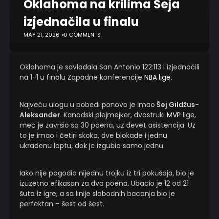
Oklahoma na krilima Šeja
izjednačila u finalu
MAY 21, 2026
0 COMMENTS
Oklahoma je savladala San Antonio 122:113 i izjednačili
na 1-1 u finalu Zapadne konferencije
NBA lige.
Najveću ulogu u pobedi ponovo je imao
Šej Gildžus-
Aleksander
. Kanadski plejmejker, dvostruki
MVP
lige,
meč je završio sa 30 poena, uz devet asistencija. Uz
to je imao i četiri skoka, dve blokade i jednu
ukradenu loptu, dok je izgubio samo jednu.
Iako nije pogodio nijednu trojku iz tri pokušaja, bio je
izuzetno efikasan za dva poena. Ubacio je 12 od 21
šuta iz igre, a sa linije slobodnih bacanja bio je
perfektan – šest od šest.