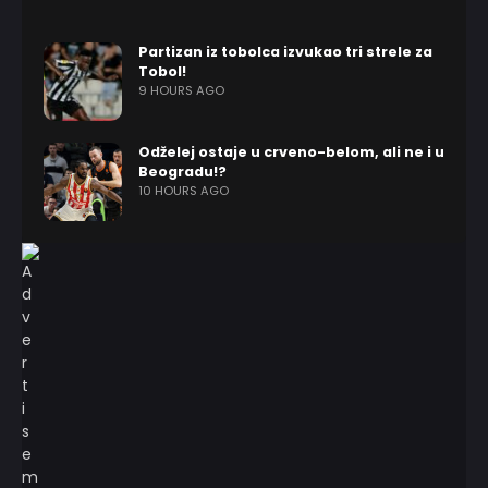
Partizan iz tobolca izvukao tri strele za
Tobol!
9 HOURS AGO
Odželej ostaje u crveno-belom, ali ne i u
Beogradu!?
10 HOURS AGO