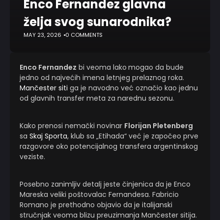
Enco Fernandez glavna
želja svog sunarodnika?
MAY 23, 2026
0 COMMENTS
Enco Fernandez
bi veoma lako
mogao da bude
jedno od najvećih imena letnjeg prelaznog roka.
Mančester siti
ga je navodno već označio kao jednu
od glavnih transfer meta za narednu sezonu.
Kako prenosi nemački novinar
Florijan Pletenberg
sa
Skaj Sporta
, klub sa „Etihada“ već je započeo prve
razgovore oko potencijalnog transfera argentinskog
veziste.
Posebno zanimljiv detalj jeste činjenica da je Enco
Mareska veliki poštovalac Fernandesa. Fabricio
Romano je prethodno objavio da je italijanski
stručnjak veoma blizu preuzimanja Mančester sitija.