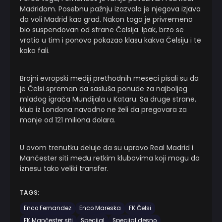
Madridom. Posebnu pažnju izazvala je njegova izjava
da voli Madrid kao grad. Nakon toga je privremeno
bio suspendovan od strane Čelsija. Ipak, brzo se
vratio u tim i ponovo pokazao klasu kakva Čelsiju i te
kako fali.
Brojni evropski mediji prethodnih meseci pisali su da
je Čelsi spreman da sasluša ponude za najboljeg
mladog igrača Mundijala u Kataru. Sa druge strane,
klub iz Londona navodno ne želi da pregovara za
manje od 121 miliona dolara.
U ovom trenutku deluje da su upravo Real Madrid i
Mančester siti među retkim klubovima koji mogu da
iznesu tako veliki transfer.
TAGS:
Enco Fernandez
Enco Mareska
FK Čelsi
FK Mančester siti
Specijal
Specijal desno