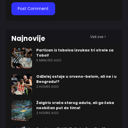
Najnovije
Vidi sve >
Partizan iz tobolca izvukao tri strele za
Tobol!
5 MINUTES AGO
Odželej ostaje u crveno-belom, ali ne i u
Beogradu!?
2 HOURS AGO
Žalgiris vraća starog aduta, ali ga čeka
neobičan put do tima!
2 HOURS AGO