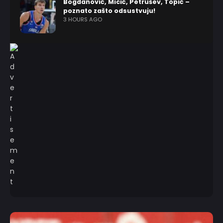
Bogdanović, Micić, Petrušev, Topić –
poznato zašto odsustvuju!
3 HOURS AGO