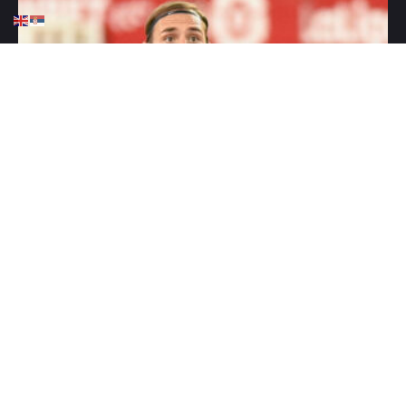
HOME
FUDBAL
KLAĐENJE
POSLEDNJE KOLO LA LIGE –
BORBA ZA EVROPU I
OPSTANAK DO POSLEDNJEG
MINUTA
MAY 23, 2026
0 COMMENTS
Šampionska trka je završena, ali drama u Španiji
dostiže vrhunac