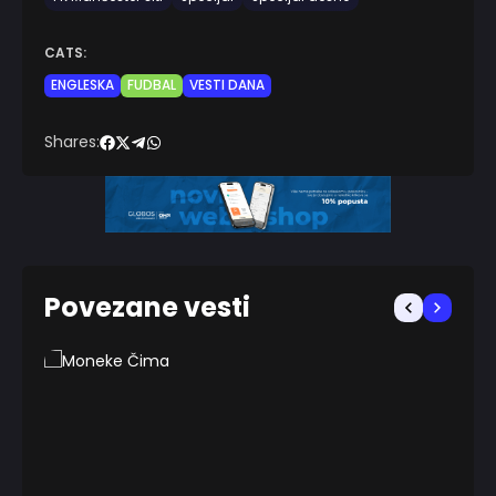
CATS:
ENGLESKA
FUDBAL
VESTI DANA
Shares:
Povezane vesti