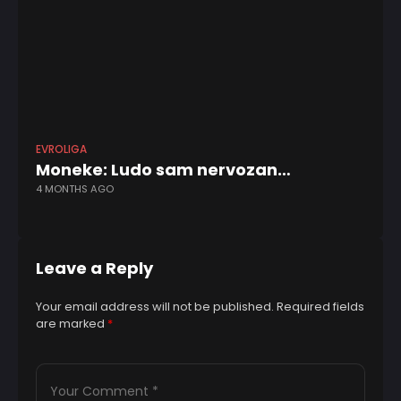
EVROLIGA
ABA
Moneke: Ludo sam nervozan…
Dž
4 MONTHS AGO
s
3 
Leave a Reply
Your email address will not be published.
Required fields
are marked
*