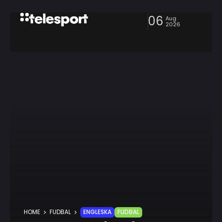
06
Aug
2026
HOME
FUDBAL
ENGLESKA
FUDBAL