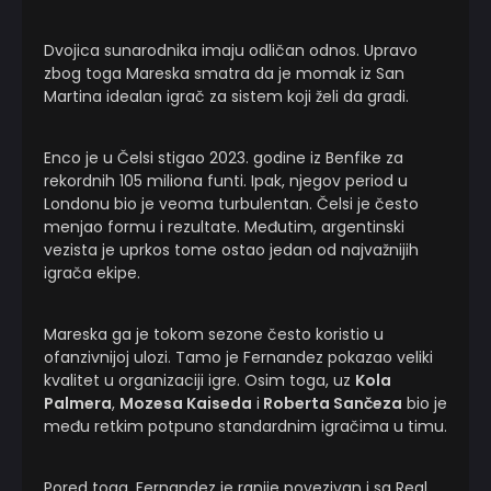
Dvojica sunarodnika imaju odličan odnos. Upravo
zbog toga Mareska smatra da je momak iz San
Martina idealan igrač za sistem koji želi da gradi.
Enco je u Čelsi stigao 2023. godine iz Benfike za
rekordnih 105 miliona funti. Ipak, njegov period u
Londonu bio je veoma turbulentan. Čelsi je često
menjao formu i rezultate. Međutim, argentinski
vezista je uprkos tome ostao jedan od najvažnijih
igrača ekipe.
Mareska ga je tokom sezone često koristio u
ofanzivnijoj ulozi. Tamo je Fernandez pokazao veliki
kvalitet u organizaciji igre. Osim toga, uz
Kola
Palmera
,
Mozesa Kaiseda
i
Roberta Sančeza
bio je
među retkim potpuno standardnim igračima u timu.
Pored toga, Fernandez je ranije povezivan i sa Real