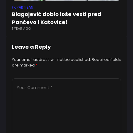
FK PARTIZAN
FK
Blagojević dobio loše vesti pred
Z
Pančevo i Katovice!
p
1 YEAR AGO
3 
Leave a Reply
Your email address will not be published.
Required fields
are marked
*