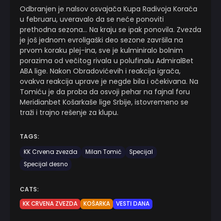
Odbranjen je nalsov osvajača Kupa Radivoja Koraća
u februaru, uveravalo da se neće ponoviti
prethodna sezona… Na kraju se ipak ponovila. Zvezda
je još jednom evroligaški deo sezone završila na
prvom koraku plej-ina, sve je kulminiralo bolnim
porazima od večitog rivala u polufinalu AdmiralBet
ABA lige. Nakon Obradovićevih i reakcija igrača,
ovakva reakcija uprave je negde bila i očekivana. Na
Tomiću je da proba da osvoji pehar na fajnal foru
Meridianbet Košarkaše lige Srbije, istovremeno se
traži i trajno rešenje za klupu.
TAGS:
KK Crvena zvezda
Milan Tomić
Specijal
Specijal desno
CATS:
KK CRVENA ZVEZDA
KOŠARKA
VESTI DANA