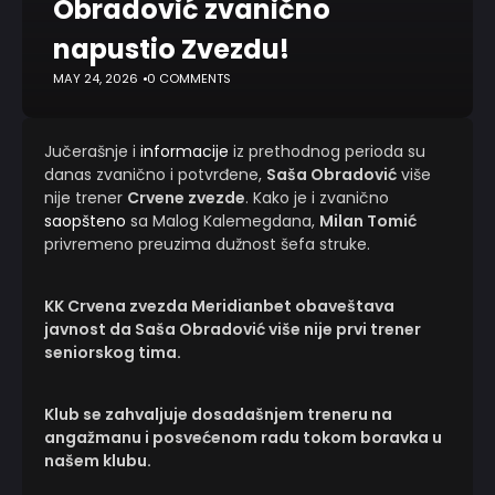
Obradović zvanično
napustio Zvezdu!
MAY 24, 2026
0 COMMENTS
Jučerašnje i
informacije
iz prethodnog perioda su
danas zvanično i potvrđene,
Saša Obradović
više
nije trener
Crvene zvezde
. Kako je i zvanično
saopšteno
sa Malog Kalemegdana,
Milan Tomić
privremeno preuzima dužnost šefa struke.
KK Crvena zvezda Meridianbet obaveštava
javnost da Saša Obradović više nije prvi trener
seniorskog tima.
Klub se zahvaljuje dosadašnjem treneru na
angažmanu i posvećenom radu tokom boravka u
našem klubu.