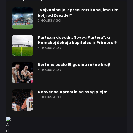
„Vojvodina je ispred Partizana, ima tim
bolji od Zvezde!“
3 HOURS AGO
Partizan dovodi „Novog Parteja“, u
Humskoj čekaju kapitalca iz Primere!?
4 HOURS AGO
Bertans posle 15 godina rekao kraj!
4 HOURS AGO
Denver se oprostio od svog pleja!
5 HOURS AGO