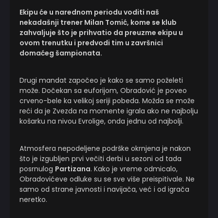
Ekipu će u narednom periodu voditi naš
nekadašnji trener Milan Tomić, kome se klub
zahvaljuje što je prihvatio da preuzme ekipu u
ovom trenutku i predvodi tim u završnici
domaćeg šampionata.
Drugi mandat započeo je kako se samo poželeti
može. Dočekan sa euforijom, Obradović je poveo
crveno-bele ka velikoj seriji pobeda. Možda se može
reći da je Zvezda na momente igrala ako ne najbolju
košarku na nivou Evrolige, onda jednu od najbolji.
Atmosfera nepodeljene podrške okrnjena je nakon
što je izgubljen prvi večiti derbi u sezoni od tada
posrnulog
Partizana
. Kako je vreme odmicalo,
Obradovićeve odluke su se sve više preispitivale. Ne
samo od strane javnosti i navijača, već i od igrača
neretko.