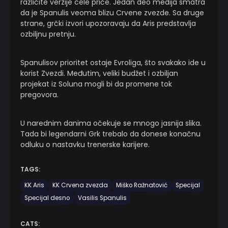
različite verzije cele priče. Jedan deo medija smatra
da je Spanulis veoma blizu Crvene zvezde. Sa druge
strane, grčki izvori upozoravaju da Aris predstavlja
ozbiljnu pretnju.
Spanulisov prioritet ostaje Evroliga, što svakako ide u
korist Zvezdi. Međutim, veliki budžet i ozbiljan
projekat iz Soluna mogli bi da promene tok
pregovora.
U narednim danima očekuje se mnogo jasnija slika.
Tada bi legendarni Grk trebalo da donese konačnu
odluku o nastavku trenerske karijere.
TAGS:
KK Aris
KK Crvena zvezda
Miško Ražnatović
Specijal
Specijal desno
Vasilis Spanulis
CATS: