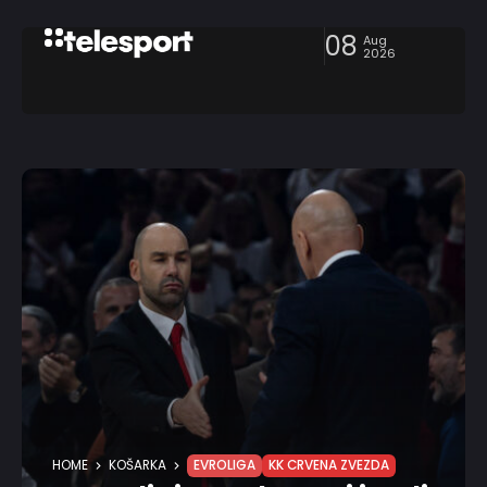
08
Aug
2026
HOME
KOŠARKA
EVROLIGA
KK CRVENA ZVEZDA