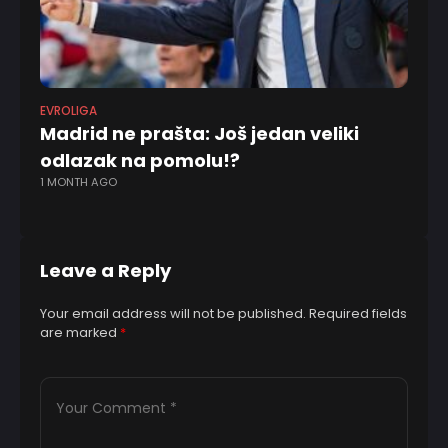
EVROLIGA
KO
Madrid ne prašta: Još jedan veliki
Ol
odlazak na pomolu!?
Am
1 MONTH AGO
n
11
Leave a Reply
Your email address will not be published.
Required fields
are marked
*