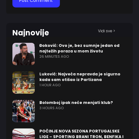
Najnovije
Vidi sve >
Đoković: Ovo je, bez sumnje jedan od
najtežih poraza u mom životu
26 MINUTES AGO
Luković: Najveća nepravda je sigurno
kada sam otišao iz Partizana
1 HOUR AGO
Bolomboj ipak neće menjati klub?
3 HOURS AGO
POČINJE NOVA SEZONA PORTUGALSKE
LIGE – SPORTING BRANI TRON, BENFIKA I