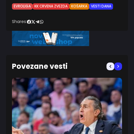
EVROLIGA
KK CRVENA ZVEZDA
KOŠARKA
VESTI DANA
Shares:
Povezane vesti