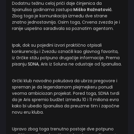
Dodatnu težinu celoj priči daje činjenica da
Spanulisa godinama zastupa
Miško Ražnatović
.
Zbog toga je komunikacija između dve strane
znatno jednostavnija. Osim toga, Crvena zvezda je i
ranije uspešno sarađivala sa poznatim agentom.
Ipak, dok su pojedini izvori praktično otpisali
konkurenciju i Zvezdu označili kao glavnog favorita,
iz Grčke stižu potpuno drugačije informacije. Prema
pisanju
SDNA
, Aris iz Soluna ne odustaje od Spanulisa.
Grčki klub navodno pokušava da ubrza pregovore i
spreman je da legendarnom plejmejkeru ponudi
veoma ambiciozan projekat. Pored toga, SDNA tvrdi
da je Aris spremio budžet između 10 i 11 miliona evra
kako bi ubedio Spanulisa da preuzme tim i započne
novu eru kluba.
Upravo zbog toga trenutno postoje dve potpuno