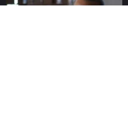
HOME
KOŠARKA
EVROLIGA
KOŠARKA
Asvel spremio još jednu
bombu i bivšeg igrača
Partizana?
MAY 26, 2026
0 COMMENTS
Asvel naredne sezone sprema projekat kakav
Vilerban dugo nije video, a prema najavama iz
Francuske klub će ući u sezonu sa rekordnim
budžetom i ogromnim ambicijama u Evroligi. Glavni