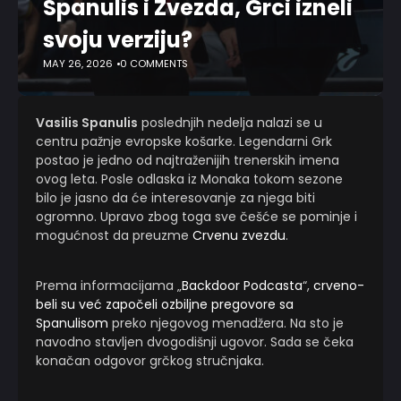
Spanulis i Zvezda, Grci izneli
svoju verziju?
MAY 26, 2026
0 COMMENTS
Vasilis Spanulis
poslednjih nedelja nalazi se u
centru pažnje evropske košarke. Legendarni Grk
postao je jedno od najtraženijih trenerskih imena
ovog leta. Posle odlaska iz Monaka tokom sezone
bilo je jasno da će interesovanje za njega biti
ogromno. Upravo zbog toga sve češće se pominje i
mogućnost da preuzme
Crvenu zvezdu
.
Prema informacijama „
Backdoor Podcasta
“,
crveno-
beli su već započeli ozbiljne pregovore sa
Spanulisom
preko njegovog menadžera. Na sto je
navodno stavljen dvogodišnji ugovor. Sada se čeka
konačan odgovor grčkog stručnjaka.