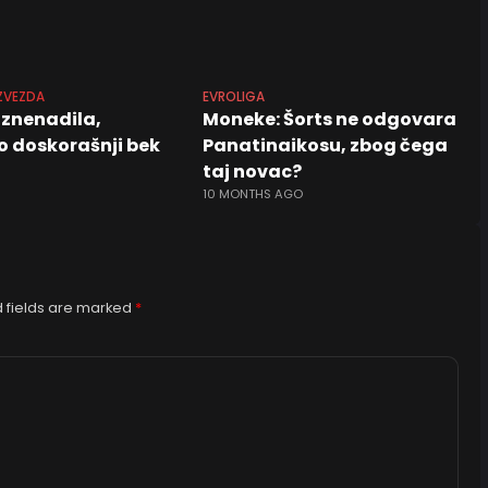
ZVEZDA
EVROLIGA
iznenadila,
Moneke: Šorts ne odgovara
o doskorašnji bek
Panatinaikosu, zbog čega
taj novac?
10 MONTHS AGO
 fields are marked
*