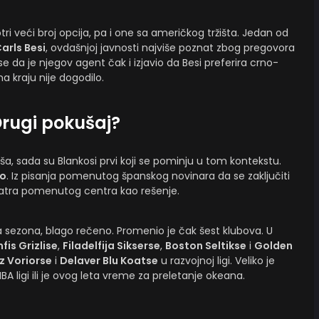
ri veći broj opcija, pa i one sa američkog tržišta. Jedan od
arls Besi
, ovdašnjoj javnosti najviše poznat zbog pregovora
 da je njegov agent čak i izjavio da Besi preferira crno-
a kraju nije dogodilo.
rugi pokušaj?
ša, sada su Blankosi prvi koji se pominju u tom kontekstu.
vo
. Iz pisanja pomenutog španskog novinara da se zaključiti
zmatra pomenutog centra kao rešenje.
a sezona, blago rečeno. Promenio je čak šest klubova. U
is Grizlise
,
Filadelfija Sikserse
,
Boston Seltikse
i
Golden
z Voriorse
i
Delaver Blu Koatse
u razvojnoj ligi. Veliko je
A ligi ili je ovog leta vreme za preletanje okeana.