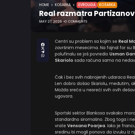
HOME
KOŠARKA
EVROLIGA
KOŠARKA
Real razmatra Partizanov
MAY 27, 2026
0 COMMENTS
Centri su problem sa kojim se
Real M
završnim mesecima. Na fajnal for su Bl
polufinalu se još povredio
Usman Gar
Skariolo
sada računa samo na nedav
Čak i bez svih nabrojenih udaraca Real 
Len dobro došao Skariolu, međutim, ak
Možda sreća u nesreći svih ovih dešav
ugovora.
Sportski sektor Blankosa svakako mora 
standardno siromašno. Zbog toga i ne
vrate
Vensana Poarjea
. Iako je fran
sredinu bi mogli ponovo da izvuku iz nj