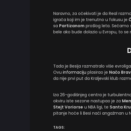
Naravno, za očekivati je da Real razmot
igrača koji im je trenutno u fokusu je
Č
sa
Partizanom
prošlog leta. Sećamo se
bele ako bude dolazio u Evropu, to se n
D
Tada je Besija razmatralo više evroliga
Ovu
informaciju
plasirao je
Načo Bra
da nije prvi put da Kraljevski klub ra
Iza 26-godišnjeg centra je turbulentn
okviru iste sezone nastupao je za
Memf
Stejt Voriorse
u NBA ligi, te
Santa Kru
pitanje hoće li Besi naći angažman u NB
TAGS: