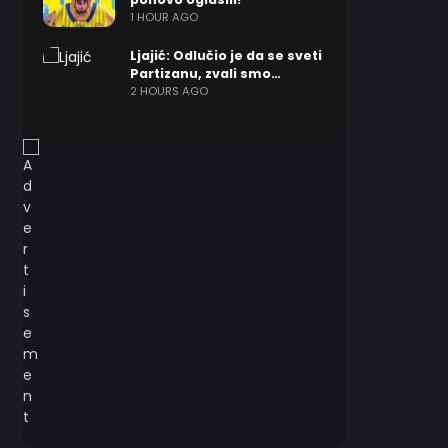
1 HOUR AGO
Ljajić: Odlučio je da se sveti
Partizanu, zvali smo…
2 HOURS AGO