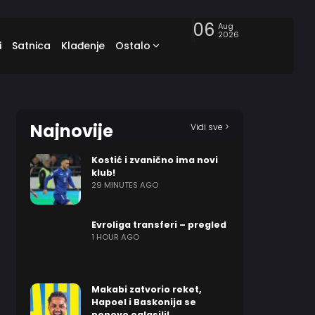
06
Aug
2026
i
Satnica
Klađenje
Ostalo
Najnovije
Vidi sve >
Kostić i zvanično ima novi
klub!
29 MINUTES AGO
Evroliga transferi – pregled
1 HOUR AGO
Makabi zatvorio reket,
Hapoel i Baskonija se
ponovo oglasili!