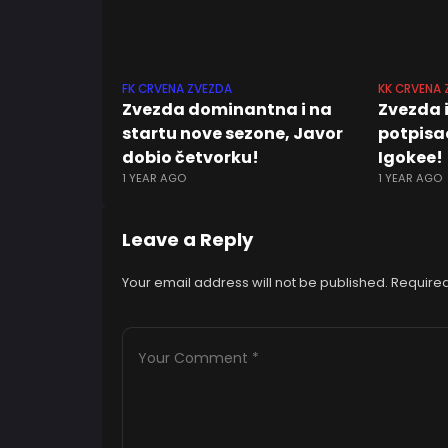
FK CRVENA ZVEZDA
KK CRVENA 
Zvezda dominantna i na
Zvezda 
startu nove sezone, Javor
potpisa
dobio četvorku!
Igokee!
1 YEAR AGO
1 YEAR AGO
Leave a Reply
Your email address will not be published.
Required