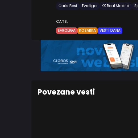
Čarls Besi
Evroliga
KK Real Madrid
Sp
CATS:
EVROLIGA
KOŠARKA
VESTI DANA
Povezane vesti