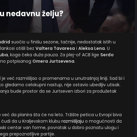
u nedavnu želju?
adrid
suočio u finišu sezone, tačnije, nedostatak istih u
ankosi otišli bez
Valtera Tavaresa
i
Aleksa Lena
. U
uba
, koga čeka duža pauza. Za plej-of ACB lige
Serđo
no potpisanog
Omera Jurtsevena
.
je već razmišljao o promenama u unutrašnjoj liniji. Sad bi i
o gledamo celokupni nastup, nije ostavio ubedljiv utisak.
anja bude prostor da se Jurtseven izbori za produžetak
već da planira šta će na leto. Tržište petica u Evropi biva
 čudi da u Kraljevskom klubu
razmišljaju
o mogućnosti da
cuski centar van forme, povratak u dobro poznatu ulogu i
ega prepoznatljive partije.