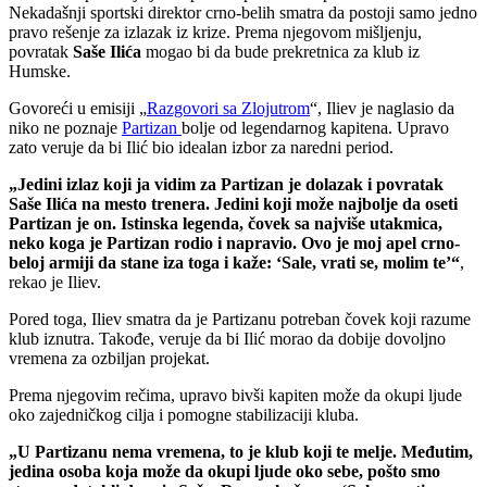
Nekadašnji sportski direktor crno-belih smatra da postoji samo jedno
pravo rešenje za izlazak iz krize. Prema njegovom mišljenju,
povratak
Saše Ilića
mogao bi da bude prekretnica za klub iz
Humske.
Govoreći u emisiji „
Razgovori sa Zlojutrom
“, Iliev je naglasio da
niko ne poznaje
Partizan
bolje od legendarnog kapitena. Upravo
zato veruje da bi Ilić bio idealan izbor za naredni period.
„Jedini izlaz koji ja vidim za Partizan je dolazak i povratak
Saše Ilića na mesto trenera. Jedini koji može najbolje da oseti
Partizan je on. Istinska legenda, čovek sa najviše utakmica,
neko koga je Partizan rodio i napravio. Ovo je moj apel crno-
beloj armiji da stane iza toga i kaže: ‘Sale, vrati se, molim te’“
,
rekao je Iliev.
Pored toga, Iliev smatra da je Partizanu potreban čovek koji razume
klub iznutra. Takođe, veruje da bi Ilić morao da dobije dovoljno
vremena za ozbiljan projekat.
Prema njegovim rečima, upravo bivši kapiten može da okupi ljude
oko zajedničkog cilja i pomogne stabilizaciji kluba.
„U Partizanu nema vremena, to je klub koji te melje. Međutim,
jedina osoba koja može da okupi ljude oko sebe, pošto smo