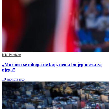
KK Partizan
,,Murinen se nikoga ne boji, nema boljeg mesta za
njega”
10 months ago