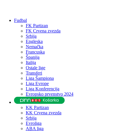
Fudbal
FK Partizan
FK Crvena zvezda
Srbija
Engleska
Nemačka
Francuska
Španija
Italija
Ostale lige
Transferi
Liga Šampiona
Liga Evrope
Liga Konferencija
Evropsko prvenstvo 2024
KK Partizan
KK Crvena zvezda
Srbija
Evroliga
ABA liga