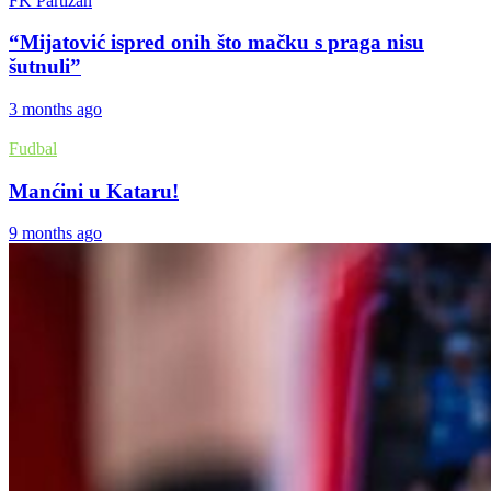
FK Partizan
“Mijatović ispred onih što mačku s praga nisu
šutnuli”
3 months ago
Fudbal
Manćini u Kataru!
9 months ago