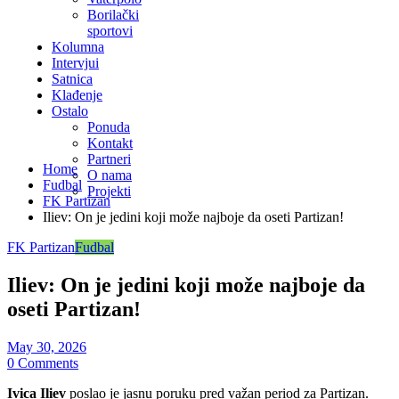
Borilački
sportovi
Kolumna
Intervjui
Satnica
Klađenje
Ostalo
Ponuda
Kontakt
Partneri
Home
O nama
Fudbal
Projekti
FK Partizan
Iliev: On je jedini koji može najboje da oseti Partizan!
FK Partizan
Fudbal
Iliev: On je jedini koji može najboje da
oseti Partizan!
May 30, 2026
0 Comments
Ivica Iliev
poslao je jasnu poruku pred važan period za Partizan.