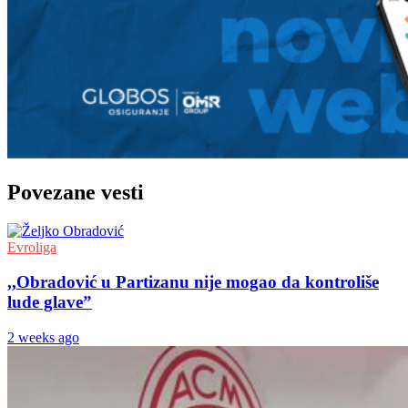
Povezane vesti
Evroliga
,,Obradović u Partizanu nije mogao da kontroliše
lude glave”
2 weeks ago