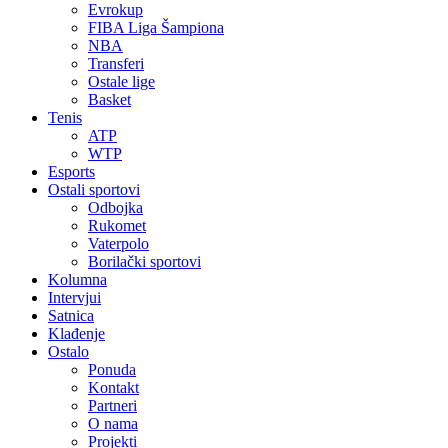
Evrokup
FIBA Liga Šampiona
NBA
Transferi
Ostale lige
Basket
Tenis
ATP
WTP
Esports
Ostali sportovi
Odbojka
Rukomet
Vaterpolo
Borilački sportovi
Kolumna
Intervjui
Satnica
Klađenje
Ostalo
Ponuda
Kontakt
Partneri
O nama
Projekti