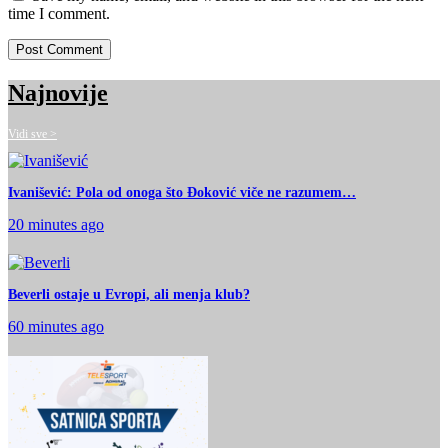
time I comment.
Najnovije
Vidi sve >
Ivanišević: Pola od onoga što Đoković viče ne razumem…
20 minutes ago
Beverli ostaje u Evropi, ali menja klub?
60 minutes ago