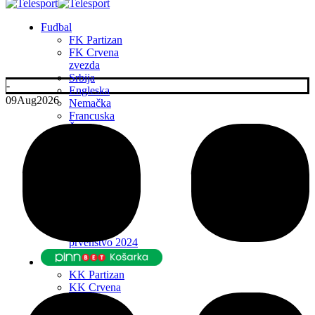
Fudbal
FK Partizan
FK Crvena
zvezda
Srbija
-
Engleska
09
Aug
2026
Nemačka
Francuska
Španija
Italija
Ostale lige
Transferi
Liga Šampiona
Liga Evrope
Liga
Konferencija
Evropsko
prvenstvo 2024
KK Partizan
KK Crvena
zvezda
Srbija