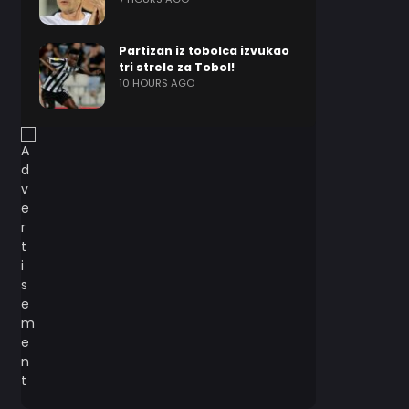
Partizan iz tobolca izvukao
tri strele za Tobol!
10 HOURS AGO