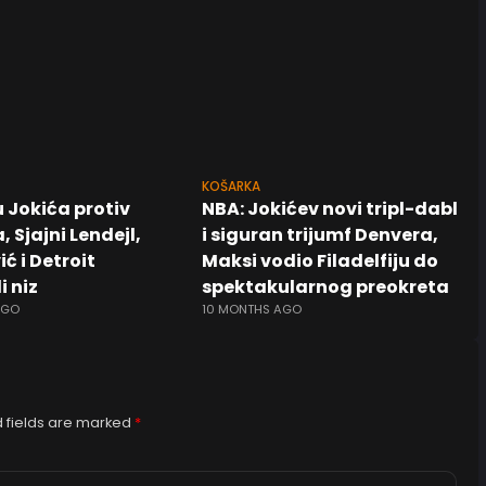
KOŠARKA
 Jokića protiv
NBA: Jokićev novi tripl-dabl
 Sjajni Lendejl,
i siguran trijumf Denvera,
ć i Detroit
Maksi vodio Filadelfiju do
i niz
spektakularnog preokreta
AGO
10 MONTHS AGO
 fields are marked
*