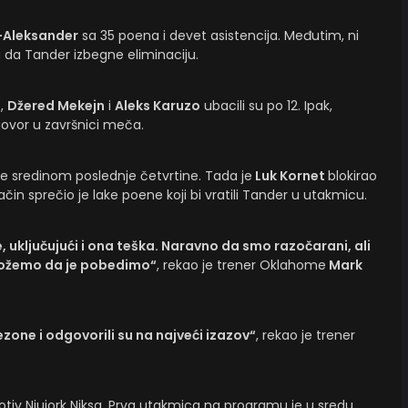
s-Aleksander
sa 35 poena i devet asistencija. Međutim, ni
na da Tander izbegne eliminaciju.
o,
Džered Mekejn
i
Aleks Karuzo
ubacili su po 12. Ipak,
ovor u završnici meča.
e sredinom poslednje četvrtine. Tada je
Luk Kornet
blokirao
način sprečio je lake poene koji bi vratili Tander u utakmicu.
, uključujući i ona teška. Naravno da smo razočarani, ali
možemo da je pobedimo“
, rekao je trener Oklahome
Mark
sezone i odgovorili su na najveći izazov“
, rekao je trener
rotiv Njujork Niksa. Prva utakmica na programu je u sredu.