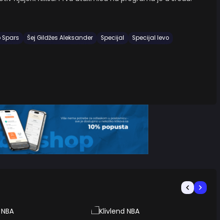
o Spars
Šej Gildžes Aleksander
Specijal
Specijal levo