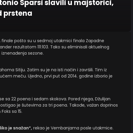
nio Sparsi slavili u majstorici,
 prstena
A
finale pošto su u sedmoj utakmici finala Zapadne
nder rezultatom 111:103. Tako su eliminisali aktuelnog
h iznenađenja sezone.
oma Sitiju. Zatim su je na isti način i završili. Tim iz
ućem meču. Ujedno, prvi put od 2014. godine izborio je
e sa 22 poena i sedam skokova. Pored njega, Džulijan
ostigao je šutevima za tri poena. Takođe, važan doprinos
 Foks sa 15.
iko je snažan“,
rekao je Vembanjama posle utakmice.