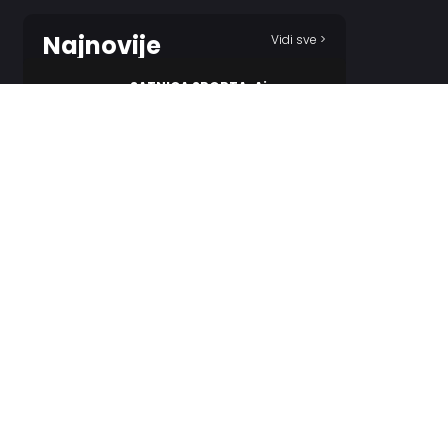
Najnovije
Vidi sve >
SATNICA SPORTA: Ajmo u
vikend!
37 MINUTES AGO
Evroliga transferi – pregled
7 HOURS AGO
Ilić: On teško prihvata da
mora da igra jednostavno
7 HOURS AGO
Partizan iz tobolca izvukao
tri strele za Tobol!
10 HOURS AGO