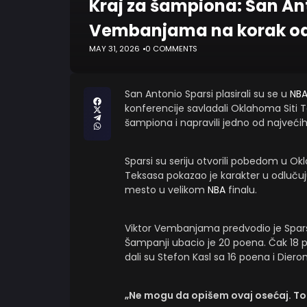
Kraj za šampiona: San Anto
Vembanjama na korak od
MAY 31, 2026
0 COMMENTS
San Antonio Sparsi plasirali su se u
NB
konferencije savladali Oklahoma Siti Ta
šampiona i napravili jedno od najveći
Sparsi su seriju otvorili pobedom u Oklah
Teksasa pokazao je karakter u odlučuj
mesto u velikom
NBA
finalu.
Viktor Vembanjama predvodio je Spars
Šampanji ubacio je 20 poena. Čak 18 p
dali su Stefon Kasl sa 16 poena i Dieron
„Ne mogu da opišem ovaj osećaj. Tol