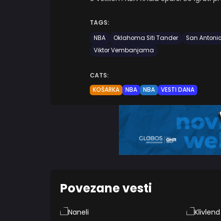
TAGS:
NBA
Oklahoma Siti Tander
San Antoni
Viktor Vembanjama
CATS:
KOŠARKA
NBA
NBA
VESTI DANA
Povezane vesti