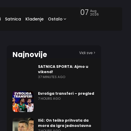
07
Aug
2026
i
Satnica
Klađenje
Ostalo
Najnovije
Vidi sve >
SATNICA SPORTA: Ajmo u
vikend!
37 MINUTES AGO
Evroliga transferi – pregled
7 HOURS AGO
Ilić: On teško prihvata da
mora da igra jednostavno
7 HOURS AGO