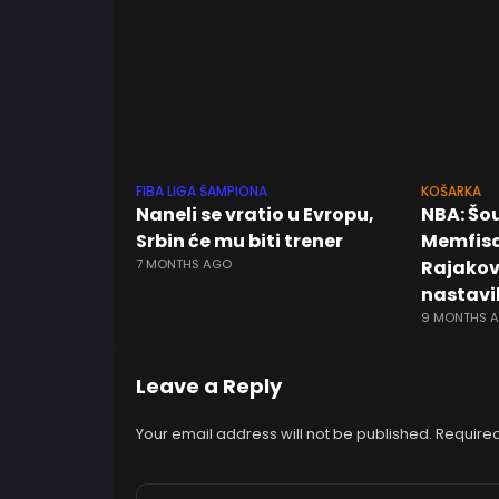
FIBA LIGA ŠAMPIONA
KOŠARKA
Naneli se vratio u Evropu,
NBA: Šou
Srbin će mu biti trener
Memfisa,
7 MONTHS AGO
Rajakovi
nastavil
9 MONTHS 
Leave a Reply
Your email address will not be published.
Required