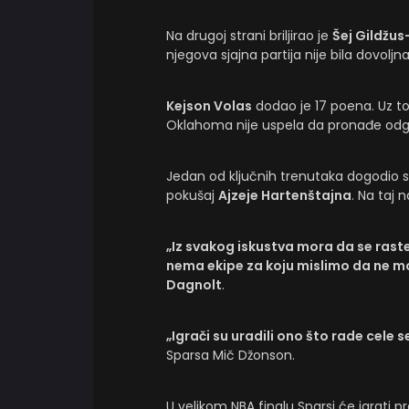
Na drugoj strani briljirao je
Šej Gildžu
njegova sjajna partija nije bila dovolj
Kejson Volas
dodao je 17 poena. Uz t
Oklahoma nije uspela da pronađe odg
Jedan od ključnih trenutaka dogodio s
pokušaj
Ajzeje Hartenštajna
. Na taj 
„Iz svakog iskustva mora da se raste
nema ekipe za koju mislimo da ne 
Dagnolt
.
„Igrači su uradili ono što rade cele 
Sparsa Mič Džonson.
U velikom NBA finalu Sparsi će igrati p