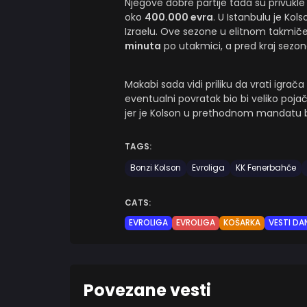
Njegove dobre partije tada su privukl
oko
400.000 evra
. U Istanbulu je Kol
Izraelu. Ove sezone u elitnom takmiče
minuta
po utakmici, a pred kraj sezon
Makabi sada vidi priliku da vrati igrača 
eventualni povratak bio bi veliko pojač
jer je Kolson u prethodnom mandatu bio
TAGS:
Bonzi Kolson
Evroliga
KK Fenerbahče
CATS:
EVROLIGA
EVROLIGA
KOŠARKA
VESTI DA
Povezane vesti