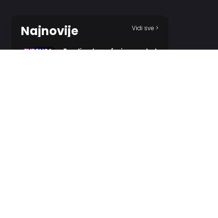
Najnovije
Vidi sve >
Evroliga transferi – pregled
4 HOURS AGO
Kenan spreman za
povratak!?
7 HOURS AGO
Bolomboj dobio
neočekivanog udvarača?
8 HOURS AGO
Odželej i Zvezda – poznat
epilog?
9 HOURS AGO