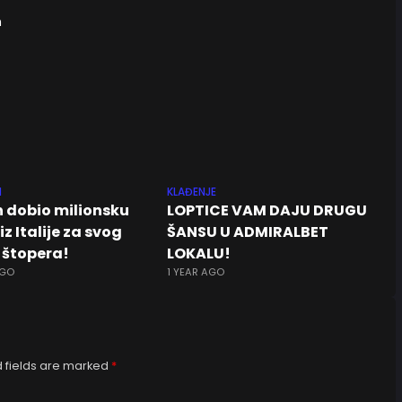
N
KLAĐENJE
n dobio milionsku
LOPTICE VAM DAJU DRUGU
z Italije za svog
ŠANSU U ADMIRALBET
štopera!
LOKALU!
AGO
1 YEAR AGO
 fields are marked
*