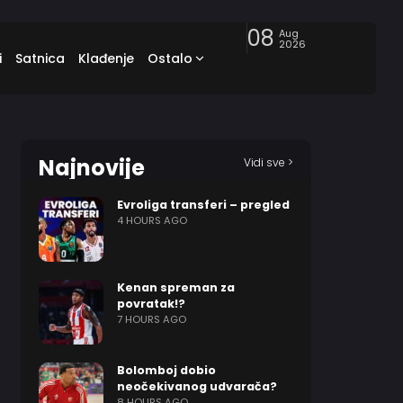
08
Aug
2026
i
Satnica
Klađenje
Ostalo
Najnovije
Vidi sve >
Evroliga transferi – pregled
4 HOURS AGO
Kenan spreman za
povratak!?
7 HOURS AGO
Bolomboj dobio
neočekivanog udvarača?
8 HOURS AGO