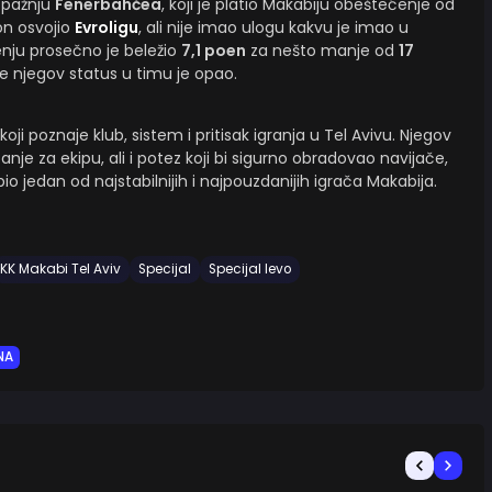
e pažnju
Fenerbahčea
, koji je platio Makabiju obeštećenje od
son osvojio
Evroligu
, ali nije imao ulogu kakvu je imao u
nju prosečno je beležio
7,1 poen
za nešto manje od
17
e njegov status u timu je opao.
koji poznaje klub, sistem i pritisak igranja u Tel Avivu. Njegov
anje za ekipu, ali i potez koji bi sigurno obradovao navijače,
 jedan od najstabilnijih i najpouzdanijih igrača Makabija.
KK Makabi Tel Aviv
Specijal
Specijal levo
NA