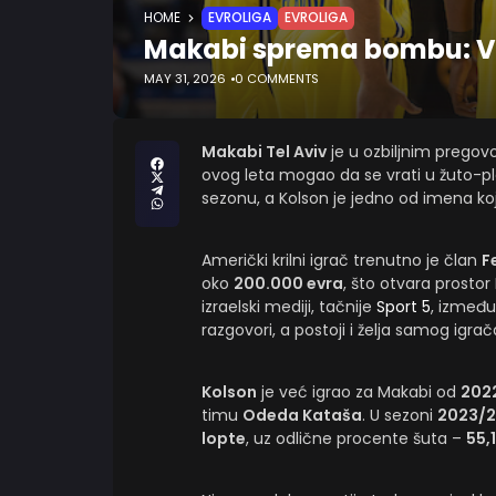
HOME
EVROLIGA
EVROLIGA
Makabi sprema bombu: Ve
MAY 31, 2026
0 COMMENTS
Makabi Tel Aviv
je u ozbiljnim prego
ovog leta mogao da se vrati u žuto-plav
sezonu, a Kolson je jedno od imena koje 
Američki krilni igrač trenutno je član
F
oko
200.000 evra
, što otvara prostor
izraelski mediji, tačnije
Sport 5
, između
razgovori, a postoji i želja samog igr
Kolson
je već igrao za Makabi od
2022
timu
Odeda Kataša
. U sezoni
2023/
lopte
, uz odlične procente šuta –
55,