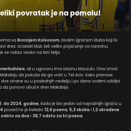
liki povratak je na pomolu!
vorima sa
Bonzijem Kolsonom
, bivšim igračem kluba koji bi
i dres. Izraelski klub želi veliko pojačanje za narednu
se nalazi visoko na listi želja.
enerbahčea
, ali u ugovoru ima izlaznu klauzulu. Ona iznosi
 Makabiju da pokuša da ga vrati u Tel Aviv. Kako prenose
 dve strane su u poslednjih nedelju i po dana vođeni ozbiljni
ača da ponovo obuče dres Makabija.
. do 2024. godine
, kada je bio jedan od najvažnijih igrača u
24
prosečno je beležio
12,6 poena
,
5,3 skoka
i
1,2 ukradene
1 odsto za dva
i
38,7 odsto za tri poena
.