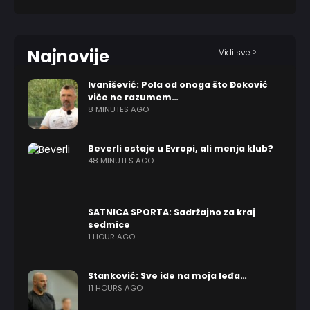
Najnovije
Vidi sve >
Ivanišević: Pola od onoga što Đoković
viče ne razumem…
8 MINUTES AGO
Beverli ostaje u Evropi, ali menja klub?
48 MINUTES AGO
SATNICA SPORTA: Sadržajno za kraj
sedmice
1 HOUR AGO
Stanković: Sve ide na moja leđa…
11 HOURS AGO