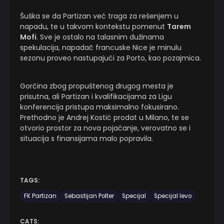
Šuška se da Partizan već traga za rešenjem u
napadu, te u takvom kontekstu pomenut
Tarem
Mofi
. Sve je ostalo na talasnim dužinama
spekulacija, napadač francuske Nice je minulu
sezonu proveo nastupajući za Porto, kao pozajmica.
Gorčina zbog propuštenog drugog mesta je
prisutna, ali Partizan i kvalifikacijama za Ligu
konferencija pristupa maksimalno fokusirano.
Prethodno je Andrej Kostić prodat u Milano, te se
otvorio prostor za nova pojačanje, verovatno se i
situacija s finansijama malo popravila.
TAGS:
FK Partizan
Sebastijan Polter
Specijal
Specijal levo
CATS: