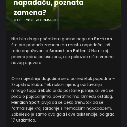
napadaču, poznata
zamena?
MAY 31, 2026
0 COMMENTS
Nije bilo druge početkom godine nego da
Partizan
što pre pronađe zamenu na mestu napadača, još
tada angažovan je
Sebastijan Polter
. U Humskoj
proveo jednu polusezonu, nije pokazao ništa vredno
novog ugovora.
Ono najvažnije dogodiće se u ponedeljak popodne –
Skupština kluba. Tek nakon njenog održavanja
mnogo toga trebalo bi da postane jasnije, ali već se
priča o pojačanjima, povratnicima. Između ostalog,
Meridian Sport
javlja da se čeka trenutak da se
formalizuje kraj saradnje s nemačkim napadačem.
Zabeležio je samo dva gola i dve asistencije, odigrao
17 utakmica.