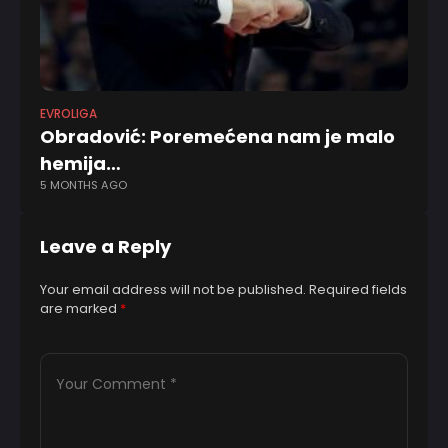
EVROLIGA
EV
Obradović: Poremećena nam je malo
Ša
hemija…
Al
5 MONTHS AGO
1 
Leave a Reply
Your email address will not be published.
Required fields
are marked
*