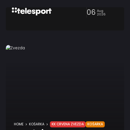
06
Aug
2026
HOME
KOŠARKA
KK CRVENA ZVEZDA
KOŠARKA