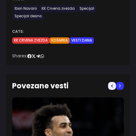
Ibon Navaro
KK Crvena zvezda
Specijal
Specijal desno
CATS:
KK CRVENA ZVEZDA
KOŠARKA
VESTI DANA
Shares:
Povezane vesti