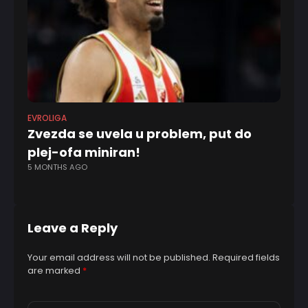
EVROLIGA
EV
Zvezda se uvela u problem, put do
Te
plej-ofa miniran!
At
5 MONTHS AGO
fi
8 
Leave a Reply
Your email address will not be published.
Required fields
are marked
*