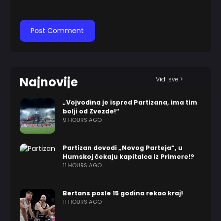
Najnovije
Vidi sve >
„Vojvodina je ispred Partizana, ima tim
bolji od Zvezde!“
9 HOURS AGO
Partizan dovodi „Novog Parteja“, u
Humskoj čekaju kapitalca iz Primere!?
11 HOURS AGO
Bertans posle 15 godina rekao kraj!
11 HOURS AGO