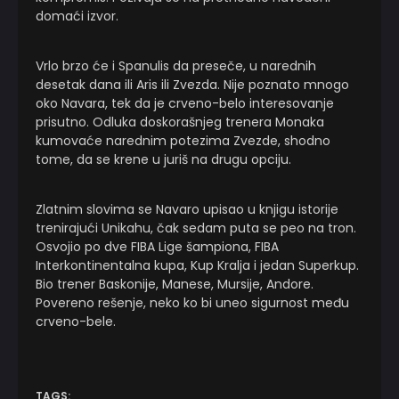
domaći izvor.
Vrlo brzo će i Spanulis da preseče, u narednih
desetak dana ili Aris ili Zvezda. Nije poznato mnogo
oko Navara, tek da je crveno-belo interesovanje
prisutno. Odluka doskorašnjeg trenera Monaka
kumovaće narednim potezima Zvezde, shodno
tome, da se krene u juriš na drugu opciju.
Zlatnim slovima se Navaro upisao u knjigu istorije
trenirajući Unikahu, čak sedam puta se peo na tron.
Osvojio po dve FIBA Lige šampiona, FIBA
Interkontinentalna kupa, Kup Kralja i jedan Superkup.
Bio trener Baskonije, Manese, Mursije, Andore.
Povereno rešenje, neko ko bi uneo sigurnost među
crveno-bele.
TAGS: