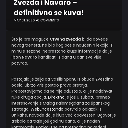
Zvezda i Navaro –
definitivno se kuva!
MAY 31, 2026
0 COMMENTS
Što je pre moguće
Crvena zvezda
bi da dovede
novog trenera, ne bilo kog posle naučenih lekcija iz
minule sezone. Neprestano kruže informacije da je
Ibon Navaro
kandidat, iz dana u dan sve više
potvrda.
Postojala je želja da Vasilis Spanulis obuče Zvezdino
odelo, ubrzo Aris postao prava pretnja.
Prepostavljamo da se nije odustalo, ali je nadohvat
ruke druga opcija.
Direktno
je još u subotu preneo
interesovanje s Malog Kalemegdana za španskog
stratega,
WebEncestando
potvrdio odlazak iz
Unikahe, navode da je klub već obavešten. Ugovor je
trebalo da traje još godinu dana, ali je nađen
kompromis. Pozivaju se na prethodno navedeni