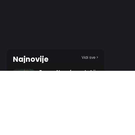
Najnovije
Vidi sve >
Traore: Atmosfera u derbiju
biće veoma neprijateljska!
19 MINUTES AGO
Srbija će imati „lakši put“
do Mundobasketa!
59 MINUTES AGO
Baždar ima novi klub!
2 HOURS AGO