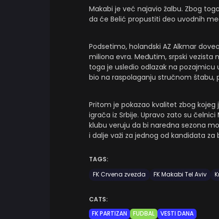
Makabi je već najavio žalbu. Zbog tog
da će Belić propustiti deo uvodnih m
Podsetimo, holandski AZ Alkmar doveo j
miliona evra. Međutim, srpski vezista 
toga je usledio odlazak na pozajmicu u
bio na raspolaganju stručnom štabu, p
Pritom je pokazao kvalitet zbog kojeg 
igrača iz Srbije. Upravo zato su čelnic
klubu veruju da bi naredna sezona mog
i dalje važi za jednog od kandidata za 
TAGS:
FK Crvena zvezda
FK Makabi Tel Aviv
K
CATS:
FK PARTIZAN
FUDBAL
VESTI DANA