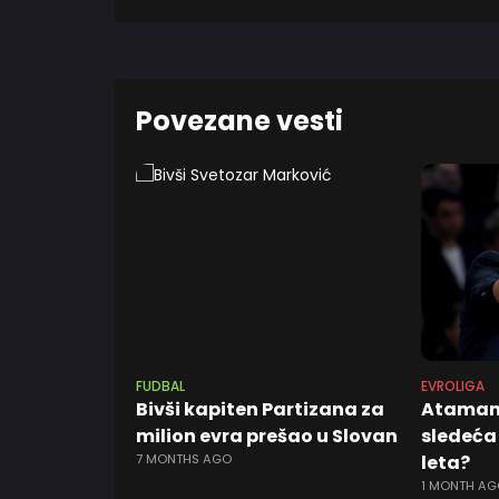
Povezane vesti
FUDBAL
EVROLIGA
Bivši kapiten Partizana za
Ataman 
milion evra prešao u Slovan
sledeća
7 MONTHS AGO
leta?
1 MONTH AG