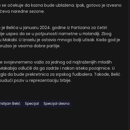
a se očekuje da kazna bude ublažena. Ipak, gotovo je izvesno
ečeva naredne sezone.
e Belića u januaru 2024. godine iz Partizana za četiri
nije uspeo da se u potpunosti nametne u Holandiji. Zbog
 Makabi. U Izraelu je ostavio mnogo bolji utisak. Kada god je
ružao je veoma dobre partije.
je svojevremeno važio za jednog od najtraženijih mladih
i Makabija odlučili da ga zadrže i nakon isteka pozajmice. U
la da bude prekretnica za srpskog fudbalera. Takođe, Belić
budući poziv u reprezentaciju Srbije.
ristijan Belić
Specijal
Specijal desno