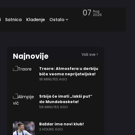
07
Aug
2026
i
Satnica
Klađenje
Ostalo
Najnovije
Vidi sve >
Traore: Atmosfera u derbiju
biće veoma neprijateljska!
18 MINUTES AGO
Srbija će imati „lakši put“
do Mundobasketa!
58 MINUTES AGO
Baždar ima novi klub!
2 HOURS AGO