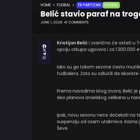
HOME
FUDBAL
FK PARTIZAN
FUDBAL
Belić stavio paraf na tro
JUNE 1, 2026
0 COMMENTS
Kristijan Belić
i zvanično će ostati u T
opciju otkupa ugovora i za 1.300.000 
Iako su ga tokom sezone često mučile 
fudbalera. Zato su odlučili da iskoris
Prema navodima istog izvora, Belić je 
deo planova izraelskog velikana u na
Ipak, novu sezonu neće dočekati na t
suspenziju od osam utakmica. Kazna j
Ševe.