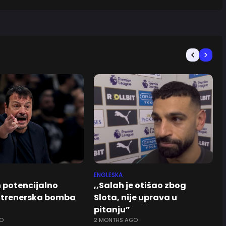
ENGLESKA
potencijalno
,,Salah je otišao zbog
 trenerska bomba
Slota, nije uprava u
pitanju”
O
2 MONTHS AGO