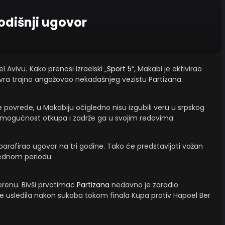
godišnji ugovor
el Avivu
.
Kako prenosi izraelski „
Sport 5
“, Makabi je aktivirao
evra trajno angažovao nekadašnjeg vezistu Partizana.
povrede, u Makabiju očigledno nisu izgubili veru u srpskog
te mogućnost otkupa i zadrže ga u svojim redovima.
parafirao ugovor na tri godine. Tako će predstavljati važan
rednom periodu.
erenu. Bivši prvotimac
Partizana
nedavno je zaradio
e usledila nakon sukoba tokom finala Kupa protiv Hapoel Ber