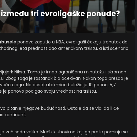
 između tri evroligaške ponude?
abusele
ponovo zaputio u NBA, evroligaši čekaju trenutak da
ethodnog leta prednost dao američkom tržištu, a isti scenario
Njujork Niksa. Tamo je imao ograničenu minutažu i skroman
ču. Zbog toga je rastanak bio očekivan. Nakon toga prešao je
 veću ulogu. Na deset utakmica beležio je 10 poena, 5,7
e je ponovo podigao svoju vrednost na tržištu.
ovo pitanje njegove budućnosti. Ostaje da se vidi da li će
ari kontinent.
 je već sada veliko. Među klubovima koji ga prate pominju se