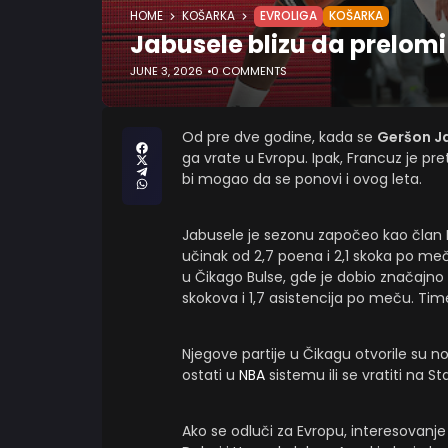
HOME
KOŠARKA
EVROLIGA
KOŠARKA
Jabusele blizu da prelomi
JUNE 3, 2026
0 COMMENTS
Od pre dve godine, kada se
Geršon J
ga vrate u Evropu. Ipak, Francuz je pr
bi mogao da se ponovi i ovog leta.
Jabusele je sezonu započeo kao član 
učinak od 2,7 poena i 2,1 skoka po me
u Čikago Bulse, gde je dobio značajno
skokova i 1,7 asistencija po meču. Tim
Njegove partije u Čikagu otvorile su n
ostati u
NBA
sistemu ili se vratiti na St
Ako se odluči za Evropu, interesovanje