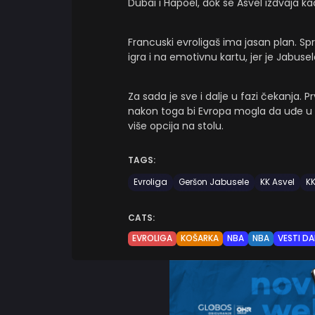
Dubai i Hapoel, dok se Asvel izdvaja ka
Francuski evroligaš ima jasan plan. Spr
igra i na emotivnu kartu, jer je Jabuse
Za sada je sve i dalje u fazi čekanja. P
nakon toga bi Evropa mogla da uđe u o
više opcija na stolu.
TAGS:
Evroliga
Geršon Jabusele
KK Asvel
K
CATS:
EVROLIGA
KOŠARKA
NBA
NBA
VESTI D