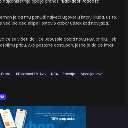
o najkonkretnija opcija prenosi “
Backdoor Podcast
“.
eman je da mu ponudi najveći ugovor u istoriji kluba. Uz to,
le već bio deo ekipe i ostavio dobar utisak kod navijača.
rvo će se videti da li će Jabusele dobiti novu NBA priliku. Tek
zbiljnu priču. Ako postane dostupan, jasno je da će imati
K Dubai
KK Hapoel Tel Aviv
NBA
Specijal
Specijal levo
ANA