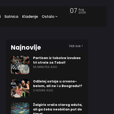
07
Aug
2026
i
Satnica
Klađenje
Ostalo
Najnovije
Vidi sve >
Partizan iz tobolca izvukao
tri strele za Tobol!
55 MINUTES AGO
Odželej ostaje u crveno-
belom, ali ne i u Beogradu!?
2 HOURS AGO
Žalgiris vraća starog aduta,
ali ga čeka neobičan put do
tima!