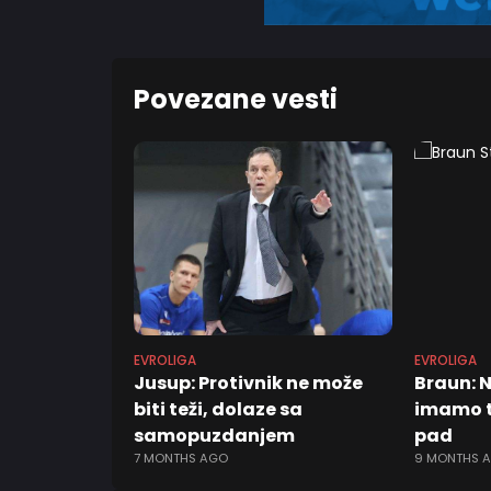
Povezane vesti
EVROLIGA
EVROLIGA
Jusup: Protivnik ne može
Braun: 
biti teži, dolaze sa
imamo t
samopuzdanjem
pad
7 MONTHS AGO
9 MONTHS 