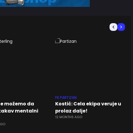
FK PARTIZAN
Ne možemo da
Kostić: Cela ekipa veruje u
akav mentalni
prolaz dalje!
12 MONTHS AGO
AGO