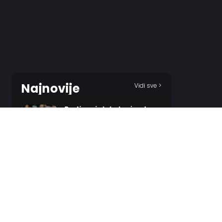
Najnovije
Vidi sve >
Partizan iz tobolca izvukao
tri strele za Tobol!
55 MINUTES AGO
Odželej ostaje u crveno-
belom, ali ne i u Beogradu!?
2 HOURS AGO
Žalgiris vraća starog aduta,
ali ga čeka neobičan put do
tima!