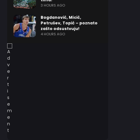
3 HOURS AGO
Bogdanović, Micić,
Petrušev, Topić – poznato
zašto odsustvuju!
4 HOURS AGO