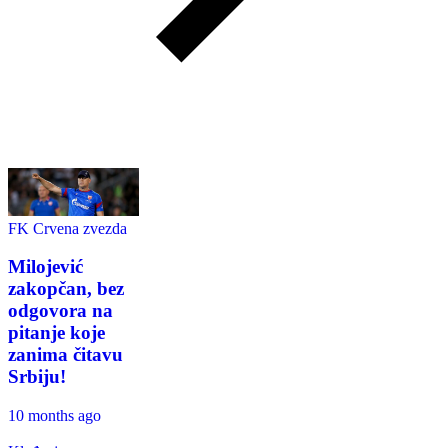
FK Crvena zvezda
Milojević
zakopčan, bez
odgovora na
pitanje koje
zanima čitavu
Srbiju!
10 months ago