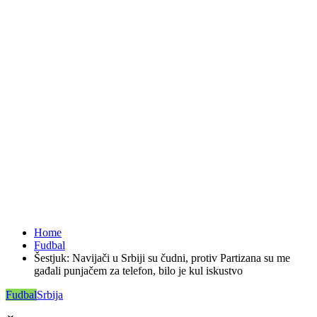
Home
Fudbal
Šestjuk: Navijači u Srbiji su čudni, protiv Partizana su me
gađali punjačem za telefon, bilo je kul iskustvo
Fudbal
Srbija