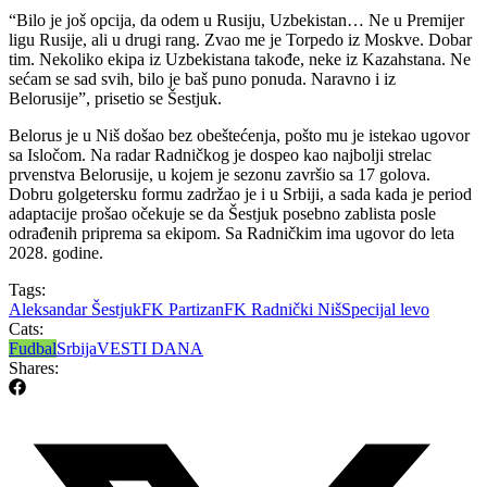
“Bilo je još opcija, da odem u Rusiju, Uzbekistan… Ne u Premijer
ligu Rusije, ali u drugi rang. Zvao me je Torpedo iz Moskve. Dobar
tim. Nekoliko ekipa iz Uzbekistana takođe, neke iz Kazahstana. Ne
sećam se sad svih, bilo je baš puno ponuda. Naravno i iz
Belorusije”, prisetio se Šestjuk.
Belorus je u Niš došao bez obeštećenja, pošto mu je istekao ugovor
sa Isločom. Na radar Radničkog je dospeo kao najbolji strelac
prvenstva Belorusije, u kojem je sezonu završio sa 17 golova.
Dobru golgetersku formu zadržao je i u Srbiji, a sada kada je period
adaptacije prošao očekuje se da Šestjuk posebno zablista posle
odrađenih priprema sa ekipom. Sa Radničkim ima ugovor do leta
2028. godine.
Tags:
Aleksandar Šestjuk
FK Partizan
FK Radnički Niš
Specijal levo
Cats:
Fudbal
Srbija
VESTI DANA
Shares: