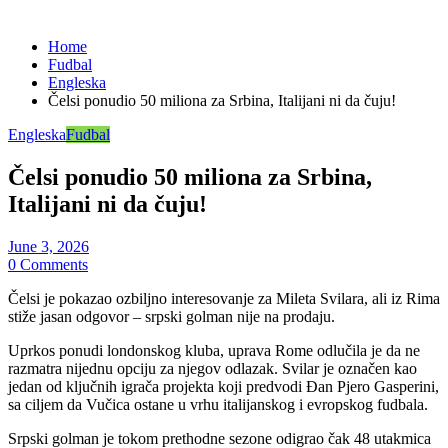
Home
Fudbal
Engleska
Čelsi ponudio 50 miliona za Srbina, Italijani ni da čuju!
Engleska
Fudbal
Čelsi ponudio 50 miliona za Srbina,
Italijani ni da čuju!
June 3, 2026
0 Comments
Čelsi je pokazao ozbiljno interesovanje za Mileta Svilara, ali iz Rima
stiže jasan odgovor – srpski golman nije na prodaju.
Uprkos ponudi londonskog kluba, uprava Rome odlučila je da ne
razmatra nijednu opciju za njegov odlazak. Svilar je označen kao
jedan od ključnih igrača projekta koji predvodi Đan Pjero Gasperini,
sa ciljem da Vučica ostane u vrhu italijanskog i evropskog fudbala.
Srpski golman je tokom prethodne sezone odigrao čak 48 utakmica