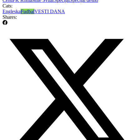
Čelsi
FK Roma
Mile Svilar
Specijal
Specijal desno
Cats:
Engleska
Fudbal
VESTI DANA
Shares: