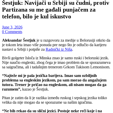
Šestjuk: Navijači u Srbiji su čudni, protiv
Partizana su me gađali punjačem za
telefon, bilo je kul iskustvo
June 3, 2026
0 Comments
Aleksandar Šestjuk
je u razgovoru za medije u Belorusiji otkrio da
je tokom leta imao više ponuda pre nego što je odlučio da karijeru
nastavi u Srbiji i potpiše za
Radnički iz Niša
.
Bivši golgeter Isloča iz Minska znao je samo ruski i beloruski jezik.
Nije naučio engleski, zbog čega je imao problem da se sporazumeva
sa saigračima, ali i tadašnjim trenerom Grkom Takisom Lemonisom.
“Najteže mi je pala jezička barijera. Imao sam ozbiljnih
problema sa engleskim jezikom, pa sam morao da angažujem
tutora. Trener je pričao na engleskom, ali nisam mogao da ga
razumem”,
kazao je Šestjuk.
Pitan je zatim da li je razlika između ruskog i srpskog jezika toliko
velika da nije mogao da se sporazume sa našim igračima.
“Ne bih rekao da su slični jezici. Postoje neke reči koje i na