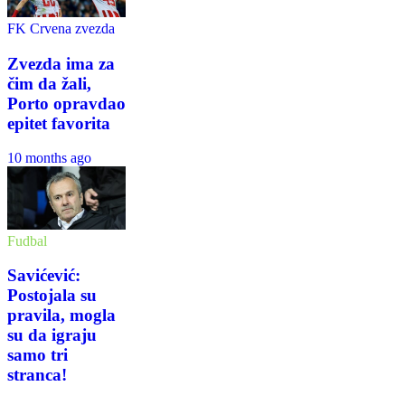
FK Crvena zvezda
Zvezda ima za
čim da žali,
Porto opravdao
epitet favorita
10 months ago
Fudbal
Savićević:
Postojala su
pravila, mogla
su da igraju
samo tri
stranca!