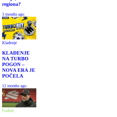
regiona?
3 months ago
Klađenje
KLAĐENJE
NA TURBO
POGON –
NOVA ERA JE
POČELA
12 months ago
Fudbal