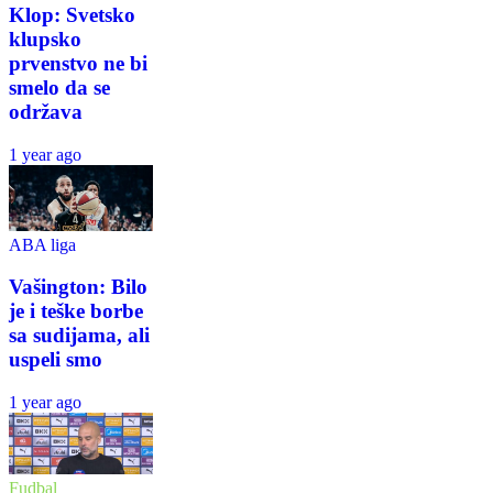
Klop: Svetsko
klupsko
prvenstvo ne bi
smelo da se
održava
1 year ago
ABA liga
Vašington: Bilo
je i teške borbe
sa sudijama, ali
uspeli smo
1 year ago
Fudbal