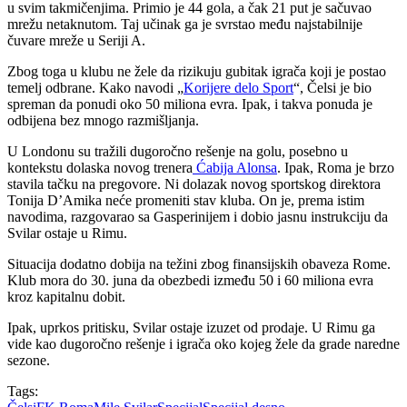
u svim takmičenjima. Primio je 44 gola, a čak 21 put je sačuvao
mrežu netaknutom. Taj učinak ga je svrstao među najstabilnije
čuvare mreže u Seriji A.
Zbog toga u klubu ne žele da rizikuju gubitak igrača koji je postao
temelj odbrane. Kako navodi „
Korijere delo Sport
“, Čelsi je bio
spreman da ponudi oko 50 miliona evra. Ipak, i takva ponuda je
odbijena bez mnogo razmišljanja.
U Londonu su tražili dugoročno rešenje na golu, posebno u
kontekstu dolaska novog trenera
Ćabija Alonsa
. Ipak, Roma je brzo
stavila tačku na pregovore. Ni dolazak novog sportskog direktora
Tonija D’Amika neće promeniti stav kluba. On je, prema istim
navodima, razgovarao sa Gasperinijem i dobio jasnu instrukciju da
Svilar ostaje u Rimu.
Situacija dodatno dobija na težini zbog finansijskih obaveza Rome.
Klub mora do 30. juna da obezbedi između 50 i 60 miliona evra
kroz kapitalnu dobit.
Ipak, uprkos pritisku, Svilar ostaje izuzet od prodaje. U Rimu ga
vide kao dugoročno rešenje i igrača oko kojeg žele da grade naredne
sezone.
Tags: