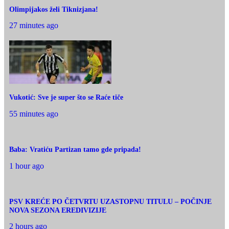
Olimpijakos želi Tiknizjana!
27 minutes ago
Vukotić: Sve je super što se Raće tiče
55 minutes ago
Baba: Vratiću Partizan tamo gde pripada!
1 hour ago
PSV KREĆE PO ČETVRTU UZASTOPNU TITULU – POČINJE
NOVA SEZONA EREDIVIZIJE
2 hours ago