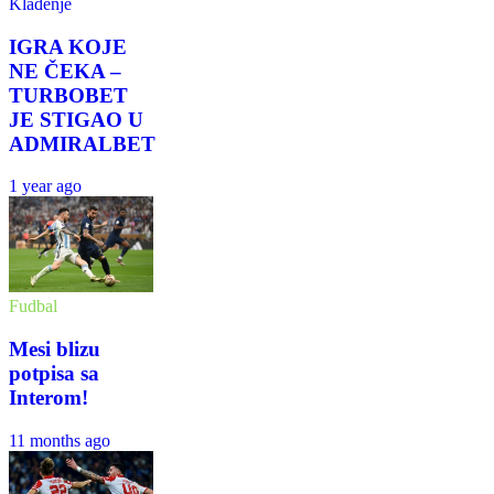
Klađenje
IGRA KOJE
NE ČEKA –
TURBOBET
JE STIGAO U
ADMIRALBET
1 year ago
Fudbal
Mesi blizu
potpisa sa
Interom!
11 months ago