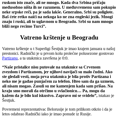
ruskom isto znače, ali ne mnogo. Kada dva Srbina pričaju
međusobno ništa ih ne razumem. U međuvremenu sam pokupio
neke srpske reči, pa je sada lakše. Generalno, Srbi su poliglote.
Baš ćete retko naići na nekoga ko ne zna engleski jezik. Mnogi
znaju i ruski, ali to uglavnom u Beogradu. Srbi su nam mnogo
bliži nego recimo Turci”.
Vatreno krštenje u Beogradu
Vatreno krštenje u t Superligi Šestjuk je imao krajem januara u našoj
prestonici. Radnički je u prvom kolu prolećne polusezone gostovao
Partizanu
, a ta utakmica završena je 0:0.
“Naše pristalice nisu putovale na utakmice sa Crvenom
zvezdom i Partizanom, jer njihovi navijači su malo čudni. Ako
ste gledali vesti, moja prva utakmica je bila protiv Partizana i
neko me je gađao punjačem za telefon. Hteo sam da ga uzmem,
ali nisam mogao. Zasuli su me kamenjem kada sam prišao. Na
kraju smo morali da otrčimo u svlačionicu… Pa, mogu da
kažem da je bilo kul iskustvo. Zapravo mi se svidelo”,
istakao je
Šestjuk.
Povremeni reprezentativac Belorusije je tom prilikom otkrio i da je
letos odabrao Radnički iako je imao ponude iz Rusije.