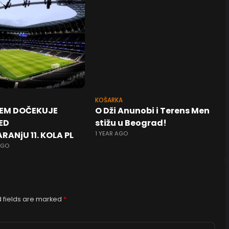
KOŠARKA
EM DOČEKUJE
O Dži Anunobi i Terens Men
ED
stižu u Beograd!
RANjU 11. KOLA PL
1 YEAR AGO
AGO
 fields are marked
*