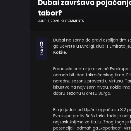
Dubai završava pojačanje
tabor?
JUNE 4, 2026
0 COMMENTS
Dubai ne samo da pravi ozbiljan tim z
ga učvrste u Evroligi. Klub iz Emirata j
Kokile
.
Francuski centar je osvajač Evrokupa
odmah biti deo takmičarskog tima. Pl
narednu sezonu provesti u Virtusu. Ta
iskustvo na najvišem nivou. Kokila im
dobru sezonu u dresu Burga.
Bio je jedan od ključnih igrača sa 8,2
Evrokupa protiv Bešiktaša, tada je od
najzaslužnijima za titulu. Zbog toga j
potencijal i odmah ga „kaparisao“. Virt