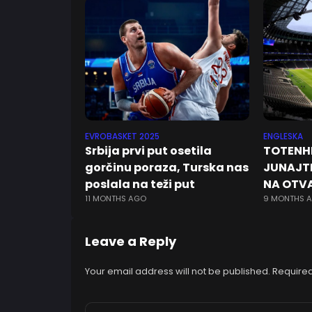
EVROBASKET 2025
ENGLESKA
Srbija prvi put osetila
TOTENH
gorčinu poraza, Turska nas
JUNAJT
poslala na teži put
NA OTVA
11 MONTHS AGO
9 MONTHS 
Leave a Reply
Your email address will not be published.
Required