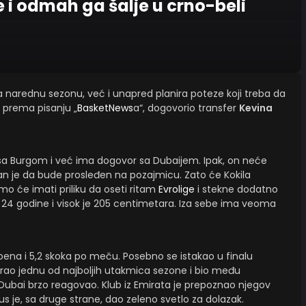
 i odmah ga šalje u crno-beli
a narednu sezonu, već i unapred planira poteze koji treba da
e, prema pisanju „
BasketNews
a“, dogovorio transfer
Kevina
 sa Burgom i već ima dogovor sa Dubaijem. Ipak, on neće
an je da bude prosleđen na pozajmicu. Zato će Kokila
mo će imati priliku da oseti ritam
Evrolige
i stekne dodatno
a 24 godine i visok je 205 centimetara. Iza sebe ima veoma
 poena i 5,2 skoka po meču. Posebno se istakao u finalu
igrao jednu od najboljih utakmica sezone i bio među
e Dubai brzo reagovao. Klub iz Emirata je prepoznao njegov
us je, sa druge strane, dao zeleno svetlo za dolazak.