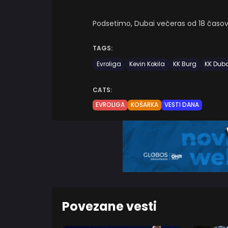
Podsetimo, Dubai večeras od 18 časova 
TAGS:
Evroliga
Kevin Kokila
KK Burg
KK Dub
CATS:
EVROLIGA
KOŠARKA
VESTI DANA
Povezane vesti