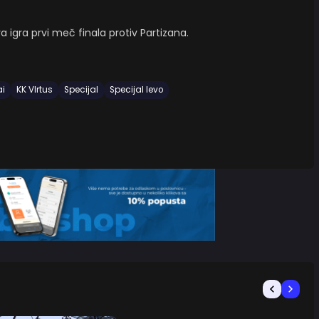
igra prvi meč finala protiv Partizana.
ai
KK VIrtus
Specijal
Specijal levo