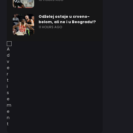
Odželej ostaje u crveno-
belom, ali ne i u Beogradu!?
11 HOURS AGO