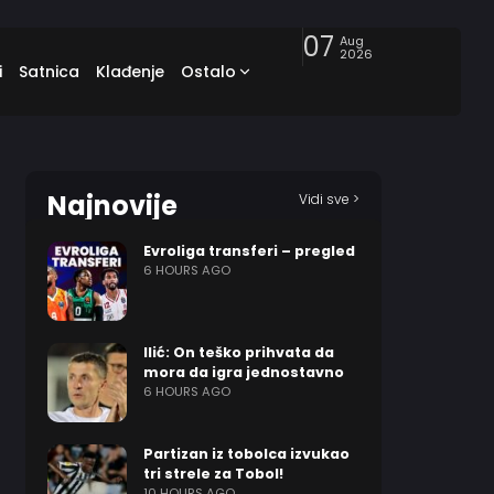
07
Aug
2026
i
Satnica
Klađenje
Ostalo
Najnovije
Vidi sve >
Evroliga transferi – pregled
6 HOURS AGO
Ilić: On teško prihvata da
mora da igra jednostavno
6 HOURS AGO
Partizan iz tobolca izvukao
tri strele za Tobol!
10 HOURS AGO