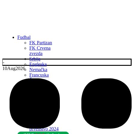
Fudbal
FK Partizan
FK Crvena
zvezda
Srbija
-
Engleska
10
Aug
2026
Nemačka
Francuska
Španija
Italija
Ostale lige
Transferi
Liga Šampiona
Liga Evrope
Liga
Konferencija
Evropsko
prvenstvo 2024