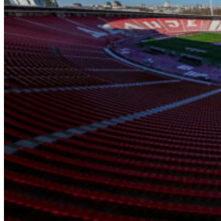
KK Partizan
KK Crvena
zvezda
Srbija
Evroliga
ABA liga
Evrokup
FIBA Liga
Šampiona
NBA
Transferi
Ostale lige
Basket
Tenis
ATP
WTP
Esports
Ostali sportovi
Odbojka
Rukomet
Vaterpolo
Borilački
sportovi