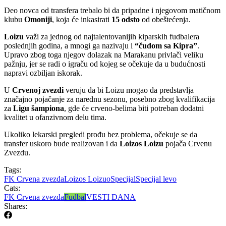
Deo novca od transfera trebalo bi da pripadne i njegovom matičnom
klubu
Omoniji
, koja će inkasirati
15 odsto
od obeštećenja.
Loizu
važi za jednog od najtalentovanijih kiparskih fudbalera
poslednjih godina, a mnogi ga nazivaju i
“čudom sa Kipra”
.
Upravo zbog toga njegov dolazak na Marakanu privlači veliku
pažnju, jer se radi o igraču od kojeg se očekuje da u budućnosti
napravi ozbiljan iskorak.
U
Crvenoj zvezdi
veruju da bi Loizu mogao da predstavlja
značajno pojačanje za narednu sezonu, posebno zbog kvalifikacija
za
Ligu šampiona
, gde će crveno-belima biti potreban dodatni
kvalitet u ofanzivnom delu tima.
Ukoliko lekarski pregledi prođu bez problema, očekuje se da
transfer uskoro bude realizovan i da
Loizos Loizu
pojača Crvenu
Zvezdu.
Tags:
FK Crvena zvezda
Loizos Loizuo
Specijal
Specijal levo
Cats:
FK Crvena zvezda
Fudbal
VESTI DANA
Shares: