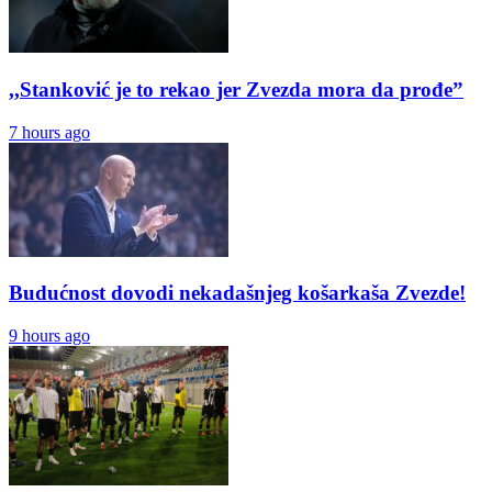
,,Stanković je to rekao jer Zvezda mora da prođe”
7 hours ago
Budućnost dovodi nekadašnjeg košarkaša Zvezde!
9 hours ago