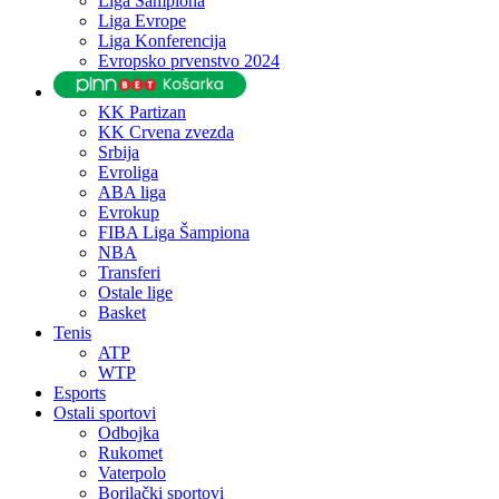
Liga Šampiona
Liga Evrope
Liga Konferencija
Evropsko prvenstvo 2024
KK Partizan
KK Crvena zvezda
Srbija
Evroliga
ABA liga
Evrokup
FIBA Liga Šampiona
NBA
Transferi
Ostale lige
Basket
Tenis
ATP
WTP
Esports
Ostali sportovi
Odbojka
Rukomet
Vaterpolo
Borilački sportovi