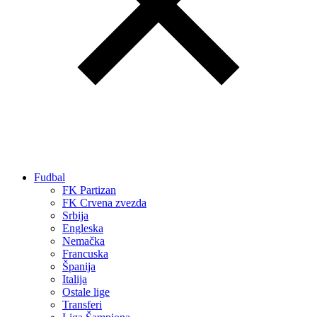
Fudbal
FK Partizan
FK Crvena zvezda
Srbija
Engleska
Nemačka
Francuska
Španija
Italija
Ostale lige
Transferi