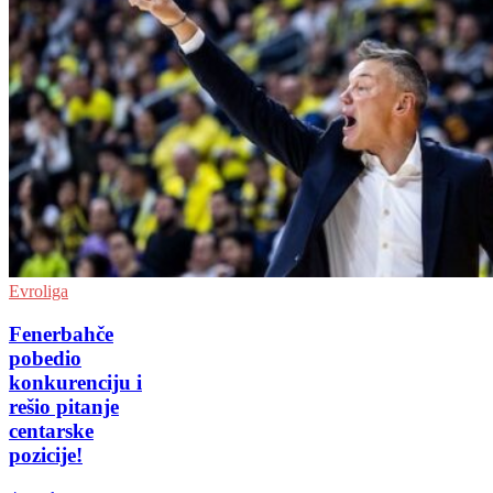
Evroliga
Fenerbahče
pobedio
konkurenciju i
rešio pitanje
centarske
pozicije!