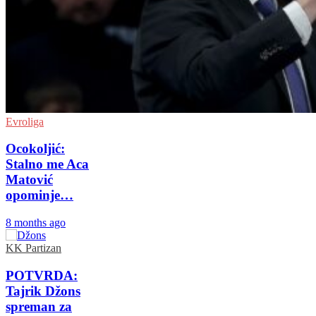
Evroliga
Ocokoljić:
Stalno me Aca
Matović
opominje…
8 months ago
KK Partizan
POTVRDA:
Tajrik Džons
spreman za