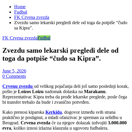
Home
Fudbal
FK Crvena zvezda
Zvezdu samo lekarski pregledi dele od toga da potpiše “čudo
sa Kipra”.
FK Crvena zvezda
Fudbal
Zvezdu samo lekarski pregledi dele od
toga da potpiše “čudo sa Kipra”.
June 5, 2026
0 Comments
Crvenu zvezdu
od velikog pojačanja deli još samo poslednji korak,
pošto je
Loizos Loizu
nadomak dolaska na
Marakanu
.
Reprezentativac Kipra treba da prođe lekarske preglede, posle čega
bi transfer trebalo da bude i zvanično potvrđen.
Kako prenosi kiparska
Kerkida
, dogovor između svih strana
praktično je postignut, a mladi ofanzivac je spreman za selidbu u
Beograd.
Crvena zvezda
će za njegov dolazak izdvojiti
3.000.000
evra
, koliko iznosi izlazna klauzula u ugovoru fudbalera.