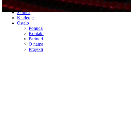
Kolumna
Intervjui
Satnica
Klađenje
Ostalo
Ponuda
Kontakt
Partneri
O nama
Projekti