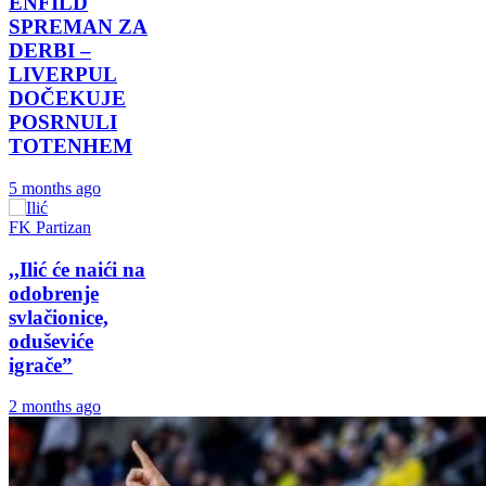
ENFILD
SPREMAN ZA
DERBI –
LIVERPUL
DOČEKUJE
POSRNULI
TOTENHEM
5 months ago
FK Partizan
,,Ilić će naići na
odobrenje
svlačionice,
oduševiće
igrače”
2 months ago