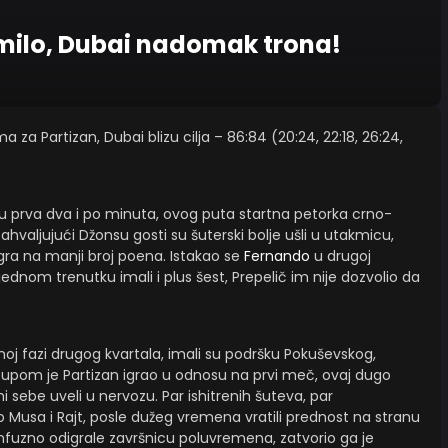
omilo, Dubai nadomak trona!
za Partizan, Dubai blizu cilja – 86:84 (20:24, 22:18, 26:24,
 u prva dva i po minuta, ovog puta startna petorka crno-
Zahvaljujući Džonsu gosti su šuterski bolje ušli u utakmicu,
ra na manji broj poena. Istakao se
Fernando
u drugoj
 jednom trenutku imali i plus šest, Prepelič im nije dozvolio da
oj fazi drugog kvartala, imali su podršku Pokuševskog,
tupom je Partizan igrao u odnosu na prvi meč, ovaj dugo
 sebe uveli u nervozu. Par ishitrenih šuteva, par
to Musa i Rajt, posle dužeg vremena vratili prednost na stranu
nfuzno odigrale završnicu poluvremena, zatvorio ga je