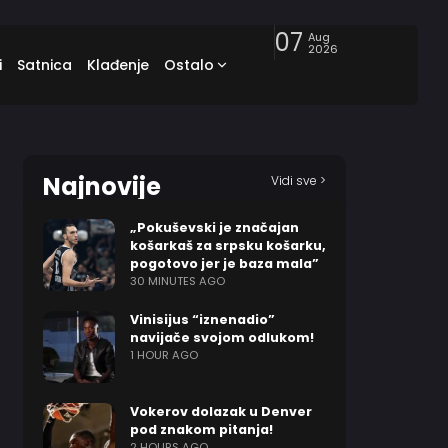
07
Aug
2026
i
Satnica
Klađenje
Ostalo
Najnovije
Vidi sve >
„Pokuševski je značajan
košarkaš za srpsku košarku,
pogotovo jer je baza mala”
30 MINUTES AGO
Vinisijus “iznenadio”
navijače svojom odlukom!
1 HOUR AGO
Vokerov dolazak u Denver
pod znakom pitanja!
2 HOURS AGO