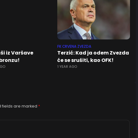
FK CRVENA ZVEZDA
ši iz Varšave
Terzić: Kad ja odem Zvezda
bronzu!
će se srušiti, kao OFK!
AGO
1 YEAR AGO
 fields are marked
*