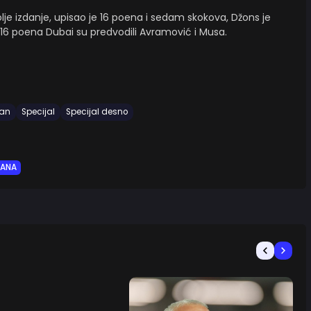
lje izdanje, upisao je 16 poena i sedam skokova, Džons je
 16 poena Dubai su predvodili Avramović i Musa.
zan
Specijal
Specijal desno
DANA