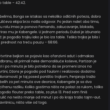
 table – 42:42.
no-belima, Bonga se istakao sa nekoliko odličnih poteza, dobro
ekulićeva ekipa brzo našla odgovor. Po jedan nalet oba tima,
jnu rolu imao je ponovo Fernando, zakucavanje, blokada,
arirao mu je Kabengele. U jednom periodu Dubai je izbunario
 pogodio trojku iako je bio iza table. Teška trojka je bila i
i prednost na treću pauzu – 68:66.
 četvrtine bejkon se pojavio kao ofanzivni adut i odmakao
odbranu, ali primali neke demorališuće koševe, Partizan je
ri i po minuta je bilo potrebno da se promeni iznos na
vrtini, Džons je pogodio pod faulom i realizovao dodatno
Avramović je taj posed poništio trojkom, Penjaroja tražio
elih za pet minuta ove deonice, Kabengele je sa dva
enu razliku. Koliko gostima ništa ne polazi za rukom, toliko
godio flouter preko table, za plus 13. Pred sam finiš
ekulić na nešto manje od minut i po do kraja tražio tajm-aut.
avršnicu, ništa više od toga.