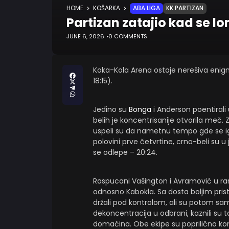
HOME
KOŠARKA
ABA LIGA
KK PARTIZAN
Partizan zatajio kad se l
JUNE 6, 2026
0 COMMENTS
Koka-Kola Arena ostaje nerešiva enigma 
18:15).
Jedino su
Bonga
i Anderson poentirali
belih je koncentrisanije otvorila meč. 
uspeli su da nametnu tempo gde se ig
polovini prve četvrtine, crno-beli su u
se odlepe – 20:24.
Raspucani Vašington i Avramović u ran
odnosno Kabokla. Sa dosta boljim pris
držali pod kontrolom, ali su potom sami
dekoncentracija u odbrani, kaznili su 
domaćina. Obe ekipe su poprilično ko