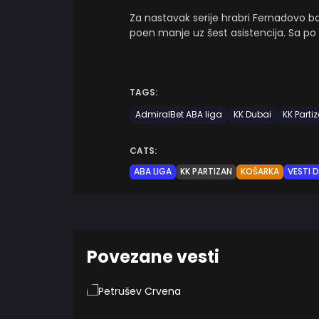
Za nastavak serije hrabri Fernadovo bo
poen manje uz šest asistencija. Sa po
TAGS:
AdmiralBet ABA liga
KK Dubai
KK Parti
CATS:
ABA LIGA
KK PARTIZAN
KOŠARKA
VESTI 
Povezane vesti