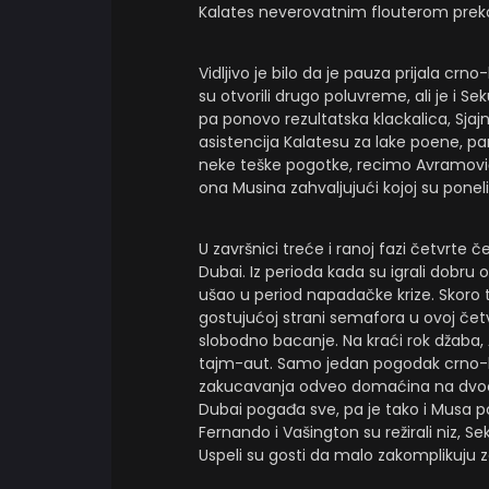
Kalates neverovatnim flouterom preko
Vidljivo je bilo da je pauza prijala cr
su otvorili drugo poluvreme, ali je i S
pa ponovo rezultatska klackalica, Sja
asistencija Kalatesu za lake poene, p
neke teške pogotke, recimo Avramović je
ona Musina zahvaljujući kojoj su ponel
U završnici treće i ranoj fazi četvrte
Dubai. Iz perioda kada su igrali dobru 
ušao u period napadačke krize. Skoro t
gostujućoj strani semafora u ovoj čet
slobodno bacanje. Na kraći rok džaba, 
tajm-aut. Samo jedan pogodak crno-b
zakucavanja odveo domaćina na dvocifr
Dubai pogađa sve, pa je tako i Musa po
Fernando i Vašington su režirali niz, S
Uspeli su gosti da malo zakomplikuju z