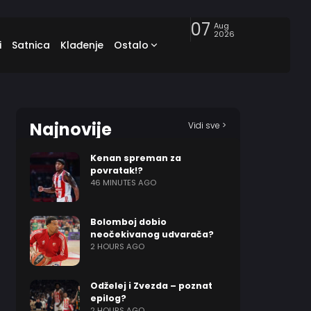
07
Aug
2026
i
Satnica
Klađenje
Ostalo
Najnovije
Vidi sve >
Kenan spreman za
povratak!?
46 MINUTES AGO
Bolomboj dobio
neočekivanog udvarača?
2 HOURS AGO
Odželej i Zvezda – poznat
epilog?
2 HOURS AGO