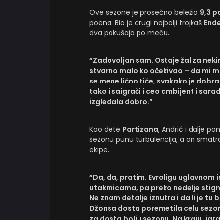
Ove sezone je prosečno beležio
9,3 p
poena. Bio je drugi najbolji trojkaš
Ende
dva pokušaja po meču.
“Zadovoljan sam. Ostaje žal za nekim
stvarno malo ko očekivao – da mi 
se mene lično tiče, svakako je dobra
tako i saigrači i ceo ambijent i sara
izgledala dobro.”
Kao dete
Partizana
, Andrić i dalje p
sezonu punu turbulencija, a on smatr
ekipe.
“Da, da, pratim. Evroligu uglavnom 
utakmicama, pa preko nedelje stign
Ne znam detalje iznutra i da li je tu 
Džonsa dosta poremetila celu sezonu.
za dosta bolju sezonu. Na kraju, ig