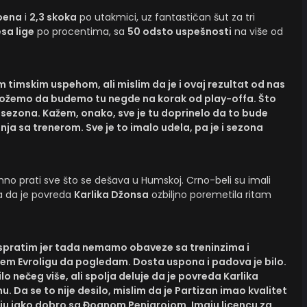
oena
i
2,3 skoka
po utakmici, uz fantastičan šut za tri
sa lige
po procentima, sa
50 odsto uspešnosti
na više od
 timskim uspehom, ali mislim da je i ovaj rezultat od nas
možemo da budemo tu negde na korak od play-offa. Što
 sezona. Kažem, onako, sve je tu doprinelo da to bude
dnja sa trenerom. Sve je to imalo udela, pa je i sezona
omno prati sve što se dešava u Humskoj. Crno-beli su imali
a da je povreda
Karlika Džonsa
ozbiljno poremetila ritam
ispratim jer tada nemamo obaveze sa treninzima i
em Evroligu da pogledam. Dosta uspona i padova je bilo.
bilo nečeg više, ali spolja deluje da je povreda Karlika
 Da se to nije desilo, mislim da je Partizan imao kvalitet
raju jako dobro sa Đoanom Penjarojom. Imaju licencu za