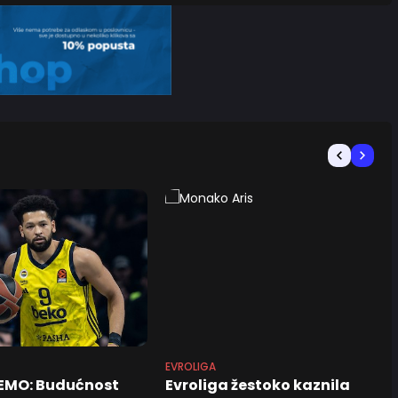
EVROLIGA
EMO: Budućnost
Evroliga žestoko kaznila