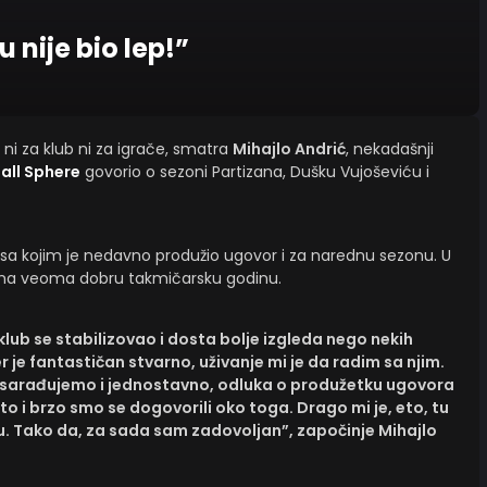
 nije bio lep!”
k ni za klub ni za igrače, smatra
Mihajlo Andrić
, nekadašnji
all Sphere
govorio o sezoni Partizana, Dušku Vujoševiću i
, sa kojim je nedavno produžio ugovor i za narednu sezonu. U
e ima veoma dobru takmičarsku godinu.
klub se stabilizovao i dosta bolje izgleda nego nekih
 je fantastičan stvarno, uživanje mi je da radim sa njim.
o sarađujemo i jednostavno, odluka o produžetku ugovora
 to i brzo smo se dogovorili oko toga. Drago mi je, eto, tu
eću. Tako da, za sada sam zadovoljan”, započinje Mihajlo