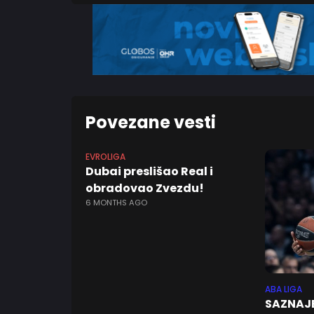
Povezane vesti
EVROLIGA
Dubai preslišao Real i
obradovao Zvezdu!
6 MONTHS AGO
ABA LIGA
SAZNAJ