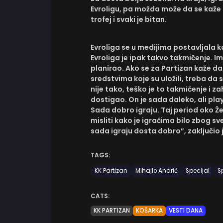
Evroligu, pa možda može da se kaže d
trofej i svaki je bitan.
Evroliga se u medijima postavljala ka
Evroliga je ipak takvo takmičenje. Im
planirao. Ako se za Partizan kaže d
sredstvima koje su uložili, treba da
nije tako, teško je to takmičenje i z
dostigao. On je sada daleko, ali pla
Sada dobro igraju. Taj period oko Že
misliti kako je igračima bilo zbog sve
sada igraju dosta dobro”, zaključio 
TAGS:
KK Partizan
Mihajlo Andrić
Specijal
S
CATS:
KK PARTIZAN
KOŠARKA
VESTI DANA