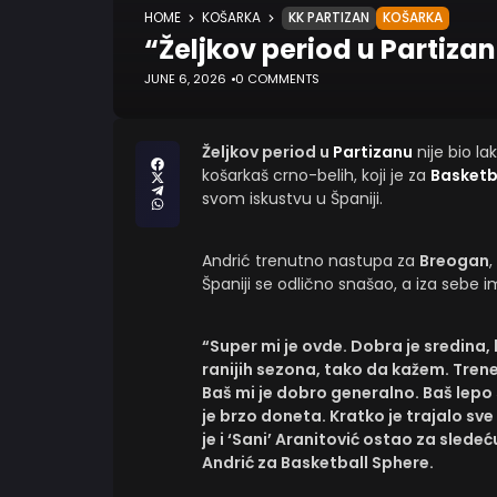
HOME
KOŠARKA
KK PARTIZAN
KOŠARKA
“Željkov period u Partizanu
JUNE 6, 2026
0 COMMENTS
Željkov period u
Partizanu
nije bio la
košarkaš crno-belih, koji je za
Basketb
svom iskustvu u Španiji.
Andrić trenutno nastupa za
Breogan
Španiji se odlično snašao, a iza seb
“Super mi je ovde. Dobra je sredina, 
ranijih sezona, tako da kažem. Trener
Baš mi je dobro generalno. Baš lep
je brzo doneta. Kratko je trajalo sve
je i ‘Sani’ Aranitović ostao za sled
Andrić za Basketball Sphere.