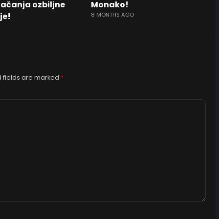
jačanja ozbiljne
Monako!
je!
8 MONTHS AGO
 fields are marked
*