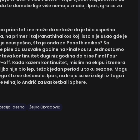
a te domaće lige više nemaju značaj. Ipak, igra se za
o prioritet i ne može da se kaže da je bilo uspešno.
a, na primer i taj Panathinaikos koji isto nije ušao gde je
a je neuspešno, šta je onda za Panathinaikos? Sa
 se piše da su svake godine na Final Fouru. Jednostavno
ahteva kontinuitet dugi niz godina da bi se Final Four
y-off. Kada kažem kontinuitet, mislim na ekipu i trenera.
ljka nije bio lep, težak jedan period u toku sezone. Mogu
ga što se dešavalo. Ipak, na kraju su se izdigli iz toga i
je Mihajlo Andrić za Basketball Sphere.
pecijal desno
Željko Obradović