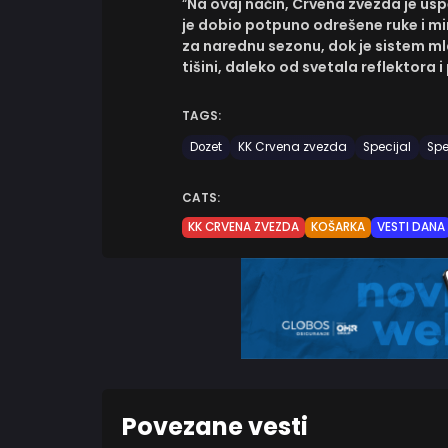
“
Na ovaj način, Crvena zvezda je usp
je dobio potpuno odrešene ruke i m
za narednu sezonu, dok je sistem mla
tišini, daleko od svetala reflektora i
TAGS:
Dozet
KK Crvena zvezda
Specijal
Spe
CATS:
KK CRVENA ZVEZDA
KOŠARKA
VESTI DANA
Povezane vesti