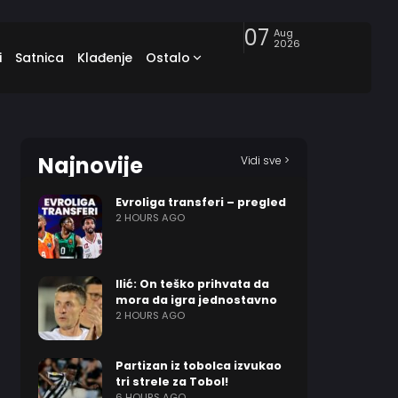
07
Aug
2026
i
Satnica
Klađenje
Ostalo
Najnovije
Vidi sve >
Evroliga transferi – pregled
2 HOURS AGO
Ilić: On teško prihvata da
mora da igra jednostavno
2 HOURS AGO
Partizan iz tobolca izvukao
tri strele za Tobol!
6 HOURS AGO