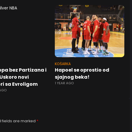
KOŠARKA
opa bez Partizana i
Hapoel se oprostio od
 Uskoro novi
sjajnog beka!
ri sa Evroligom
1 YEAR AGO
 AGO
 fields are marked
*