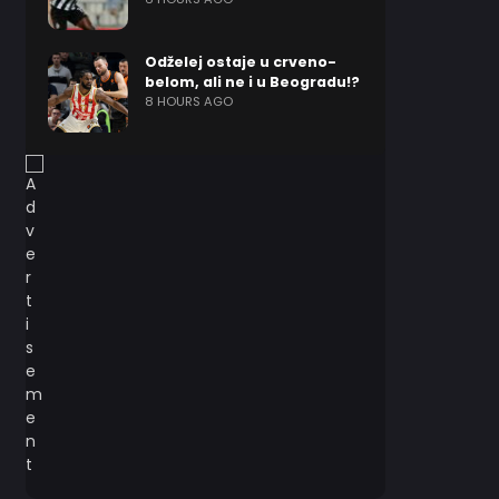
Odželej ostaje u crveno-
belom, ali ne i u Beogradu!?
8 HOURS AGO