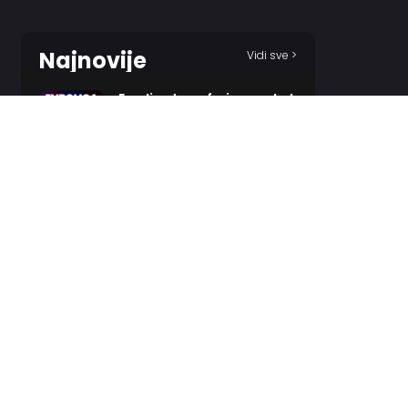
Najnovije
Vidi sve >
Evroliga transferi – pregled
2 HOURS AGO
Ilić: On teško prihvata da
mora da igra jednostavno
2 HOURS AGO
Partizan iz tobolca izvukao
tri strele za Tobol!
6 HOURS AGO
Odželej ostaje u crveno-
belom, ali ne i u Beogradu!?
8 HOURS AGO