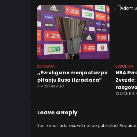
EVROLIGA
EVROLIGA
,,Evroliga ne menja stav po
NBA Evr
pitanju Rusa i Izraelaca”
Zvezde:
4 MONTHS AGO
razgovo
10 MONTHS
Leave a Reply
Your email address will not be published.
Required