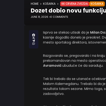
HOME
KOŠARKA
KK CRVENA ZVEZDA
KOŠARKA
Dozet dobio novu funkcij
JUNE 8, 2026
0 COMMENTS
Isprva se stekao utisak da je
Milan Do
kasnije dogodilo donelo je preokret.
mesto sportskog direktora, istovrem
Razgovaralo se, pregovaralo i na kraju
prekomandovan na mesto operativca 
Avramović
ubuduće će da sarađuju.
Tek bi trebalo da se utanače očekivanj
Malom Kalemegdanu. Trebalo bi da je D
rezultata tokom sezone. Mimo toga, s
zadovoljstvo.