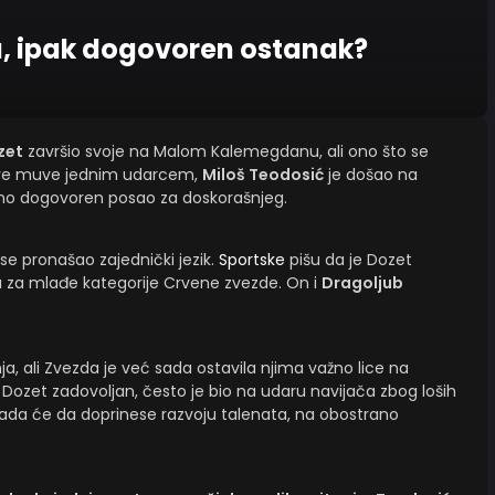
u, ipak dogovoren ostanak?
zet
završio svoje na Malom Kalemegdanu, ali ono što se
 Dve muve jednim udarcem,
Miloš Teodosić
je došao na
eno dogovoren posao za doskorašnjeg.
 se pronašao zajednički jezik.
Sportske
pišu da je Dozet
za mlađe kategorije Crvene zvezde. On i
Dragoljub
a, ali Zvezda je već sada ostavila njima važno lice na
ozet zadovoljan, često je bio na udaru navijača zbog loših
ada će da doprinese razvoju talenata, na obostrano