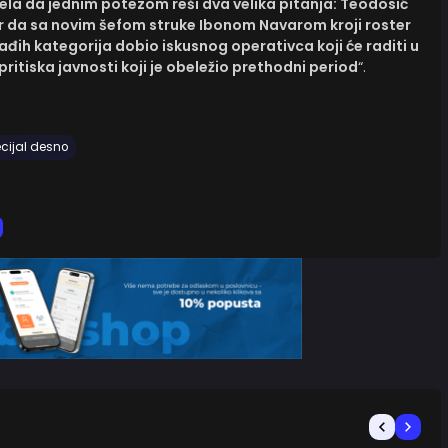
ela da jednim potezom reši dva velika pitanja: Teodosić
ir da sa novim šefom struke Ibonom Navarom kroji roster
đih kategorija dobio iskusnog operativca koji će raditi u
 pritiska javnosti koji je obeležio prethodni period
“.
cijal desno