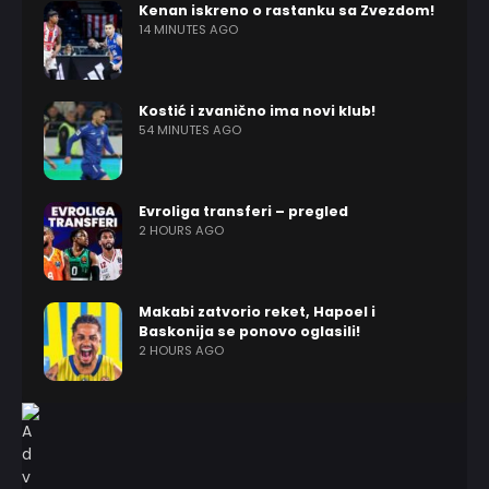
Kenan iskreno o rastanku sa Zvezdom!
14 MINUTES AGO
Kostić i zvanično ima novi klub!
54 MINUTES AGO
Evroliga transferi – pregled
2 HOURS AGO
Makabi zatvorio reket, Hapoel i
Baskonija se ponovo oglasili!
2 HOURS AGO