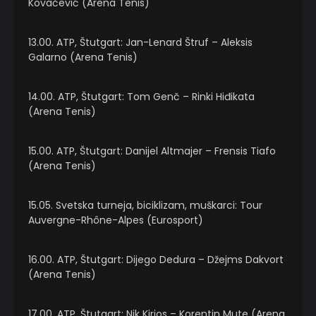
Kovačević (Arena Tenis)
13.00. ATP, Štutgart: Jan-Lenard Štruf – Aleksis
Galarno (Arena Tenis)
14.00. ATP, Štutgart: Tom Genč – Rinki Hiđikata
(Arena Tenis)
15.00. ATP, Štutgart: Danijel Altmajer – Frensis Tiafo
(Arena Tenis)
15.05. Svetska turneja, biciklizam, muškarci: Tour
Auvergne-Rhône-Alpes (Eurosport)
16.00. ATP, Štutgart: Dijego Dedura – Džejms Dakvort
(Arena Tenis)
17.00. ATP, Štutgart: Nik Kirjos – Korentin Mute (Arena