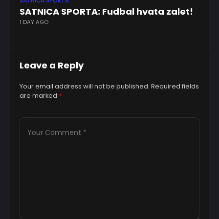
SATNICA SPORTA
SA
SATNICA SPORTA: Fudbal hvata zalet!
S
1 DAY AGO
Mu
1 
Leave a Reply
Your email address will not be published.
Required fields
are marked
*