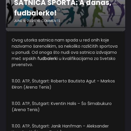
SATNICA SPORTA: A danas,
fudbalerke!
JUNE 9, 2026
0 COMMENTS
Ovog utorka satnica nam spada u red onih koje
nazivamo šarenolikim, sa nekoliko različitih sportova
u ponudi. Od onoga što nudi ova satnica izdvajamo
meč srpskih
fudbalerki
u kvalifikacijama za Svetsko
prvenstvo.
11.00. ATP, Štutgart: Roberto Bautista Agut – Markos
Điron (Arena Tenis)
11.00. ATP, Štutgart: Kventin Halis – Šo Šimabukuro
(Arena Tenis)
11.00. ATP, Štutgart: Janik Hanfman – Aleksander