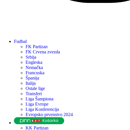
Fudbal
FK Partizan
FK Crvena zvezda
Srbija
Engleska
Nemačka
Francuska
Španija
Italija
Ostale lige
Transferi
Liga Šampiona
Liga Evrope
Liga Konferencija
Evropsko prvenstvo 2024
KK Partizan