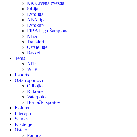
KK Crvena zvezda
Srbija
Evroliga
ABA liga
Evrokup
FIBA Liga Šampiona
NBA
Transferi
Ostale lige
Basket
Tenis
ATP
WTP
Esports
Ostali sportovi
Odbojka
Rukomet
Vaterpolo
Borilački sportovi
Kolumna
Intervjui
Satnica
Klađenje
Ostalo
Ponuda