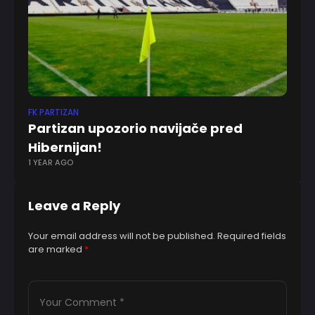
FK PARTIZAN
BO
Partizan upozorio navijače pred
Fa
Hibernijan!
Il
1 YEAR AGO
7 
Leave a Reply
Your email address will not be published.
Required fields
are marked
*