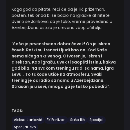
Koga god da pitate, reći će da je Ilić prizeman,
pošten, tek onda bi se bacio na igračke afinitete.
Uverio se Janković da je tako, vreme provedeno u
Azerbejdžanu ostalo je urezano zbog učitelja.
“
Saša je prvenstveno dobar čovek! On je iskren
čovek. Retki su treneri i ljudi kao on. Kod Saše
nema ničega skrivenog. Otvoren je, iskren i
direktan. Kao igraču, uvek ti saopšti istinu, kakva
god bila. Na svakom treningu radi sa nama, igra
ševu… To takođe utiče na atmosferu. Svaki
trening je odradio sa nama u Azerbejdžanu.
Strašan je u ševi, mnogo ga je teško pobediti
“.
TAGS:
Aleksa Janković
FK Partizan
Saša Ilić
Specijal
Specijal levo