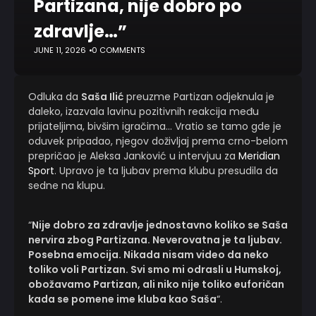
Partizana, nije dobro po
zdravlje…”
JUNE 11, 2026
0 COMMENTS
Odluka da
Saša Ilić
preuzme Partizan odjeknula je
daleko, izazvala lavinu pozitivnih reakcija među
prijateljima, bivšim igračima… Vratio se tamo gde je
oduvek pripadao, njegov doživljaj prema crno-belom
prepričao je Aleksa Janković u intervjuu za
Meridian
Sport
. Upravo je ta ljubav prema klubu presudila da
sedne na klupu.
“
Nije dobro za zdravlje jednostavno koliko se Saša
nervira zbog Partizana. Neverovatna je ta ljubav.
Posebna emocija. Nikada nisam video da neko
toliko voli Partizan. Svi smo mi odrasli u Humskoj,
obožavamo Partizan, ali niko nije toliko euforičan
kada se pomene ime kluba kao Saša
“.