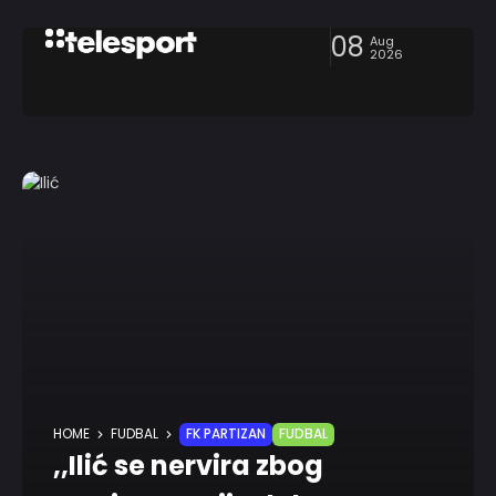
08
Aug
2026
HOME
FUDBAL
FK PARTIZAN
FUDBAL
,,Ilić se nervira zbog