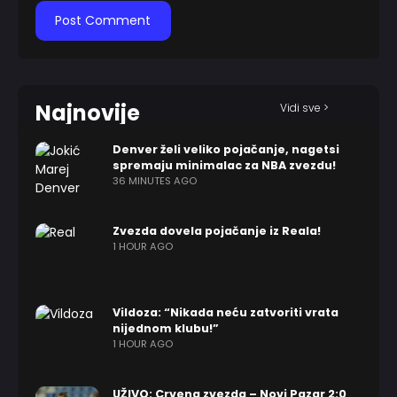
Najnovije
Vidi sve >
Denver želi veliko pojačanje, nagetsi
spremaju minimalac za NBA zvezdu!
36 MINUTES AGO
Zvezda dovela pojačanje iz Reala!
1 HOUR AGO
Vildoza: “Nikada neću zatvoriti vrata
nijednom klubu!”
1 HOUR AGO
UŽIVO: Crvena zvezda – Novi Pazar 2:0