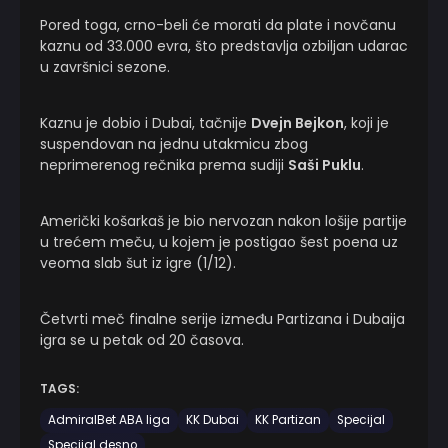
Pored toga, crno-beli će morati da plate i novčanu
kaznu od 33.000 evra, što predstavlja ozbiljan udarac
u završnici sezone.
Kaznu je dobio i Dubai, tačnije
Dvejn Bejkon
, koji je
suspendovan na jednu utakmicu zbog
neprimerenog rečnika prema sudiji
Saši Puklu
.
Američki košarkaš je bio nervozan nakon lošije partije
u trećem meču, u kojem je postigao šest poena uz
veoma slab šut iz igre (1/12).
Četvrti meč finalne serije između Partizana i Dubaija
igra se u petak od 20 časova.
TAGS:
AdmiralBet ABA liga
KK Dubai
KK Partizan
Specijal
Specijal desno