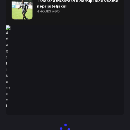
Traore: Atmosfera u derbiju biće veoma
neprijateljska!
4 HOURS AGO