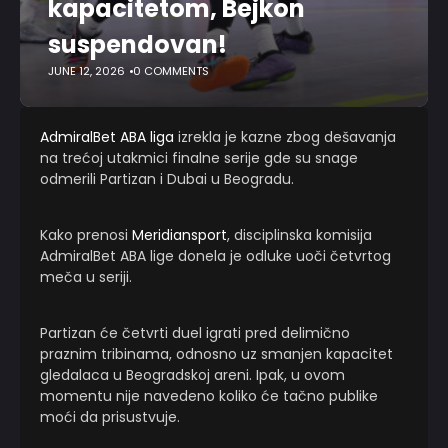
kapacitetom, Bejkon
suspendovan!
JUNE 12, 2026
0 COMMENTS
AdmiralBet ABA liga
izrekla je kazne zbog dešavanja
na trećoj utakmici finalne serije gde su snage
odmerili Partizan i Dubai u Beogradu.
Kako prenosi
Meridiansport
, disciplinska komisija
AdmiralBet ABA lige donela je odluke uoči četvrtog
meča u seriji.
Partizan će četvrti duel igrati pred delimično
praznim tribinama, odnosno uz smanjen kapacitet
gledalaca u Beogradskoj areni. Ipak, u ovom
momentu nije navedeno koliko će tačno publike
moći da prisustvuje.