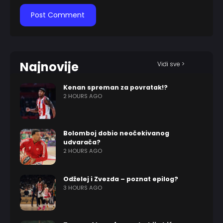
Najnovije
Vidi sve >
Kenan spreman za povratak!?
2 HOURS AGO
Bolomboj dobio neočekivanog
udvarača?
2 HOURS AGO
Odželej i Zvezda – poznat epilog?
3 HOURS AGO