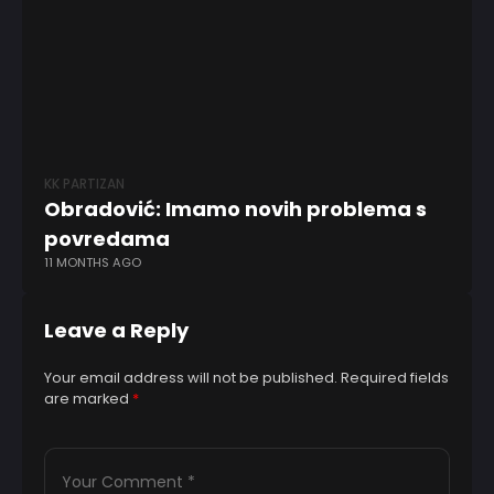
KK PARTIZAN
KO
Obradović: Imamo novih problema s
NB
povredama
Vu
11 MONTHS AGO
6 
Leave a Reply
Your email address will not be published.
Required fields
are marked
*