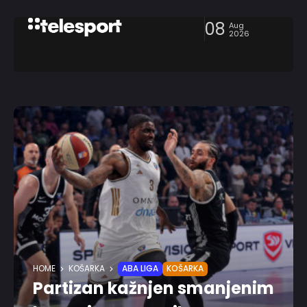
08
Aug
2026
HOME
KOŠARKA
ABA LIGA
KOŠARKA
Partizan kažnjen smanjenim