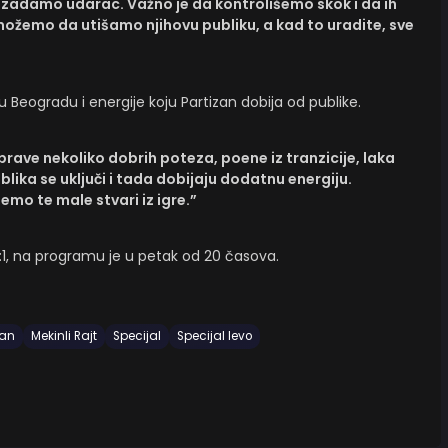
 zadamo udarac. Važno je da kontrolišemo skok i da ih
 možemo da utišamo njihovu publiku, a kad to uradite, sve
 Beogradu i energije koju Partizan dobija od publike.
prave nekoliko dobrih poteza, poene iz tranzicije, laka
blika se uključi i tada dobijaju dodatnu energiju.
o te male stvari iz igre.”
2:1, na programu je u petak od 20 časova.
zan
Mekinli Rajt
Specijal
Specijal levo