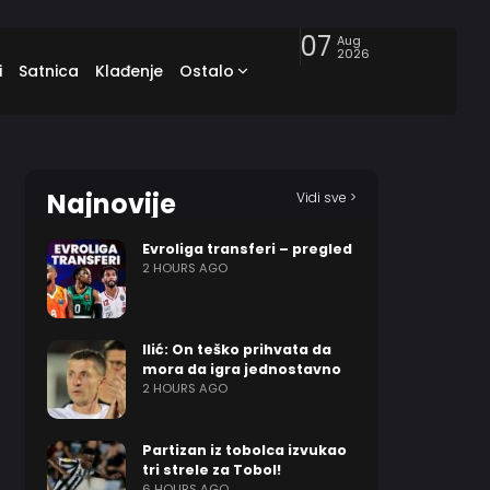
07
Aug
2026
i
Satnica
Klađenje
Ostalo
Najnovije
Vidi sve >
Evroliga transferi – pregled
2 HOURS AGO
Ilić: On teško prihvata da
mora da igra jednostavno
2 HOURS AGO
Partizan iz tobolca izvukao
tri strele za Tobol!
6 HOURS AGO