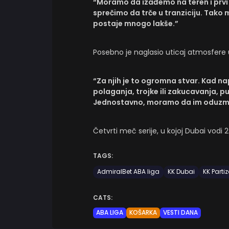
“Moramo da izađemo na teren i prvi
sprečimo da trče u tranziciju. Tako
postaje mnogo lakše.”
Posebno je naglasio uticaj atmosfere u
“Za njih je to ogromna stvar. Kad na
polaganja, trojke ili zakucavanja, pu
Jednostavno, moramo da im oduzmem
Četvrti meč serije, u kojoj Dubai vodi 
TAGS:
AdmiralBet ABA liga
KK Dubai
KK Parti
CATS:
ABA LIGA
KOŠARKA
VESTI DANA