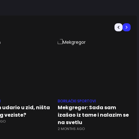
N
BORILAČKI SPORTOVI
 udario u zid, ništa
Mekgregor: Sada sam
g veziste?
izašao iz tame i nalazim se
AGO
na svetlu
2 MONTHS AGO