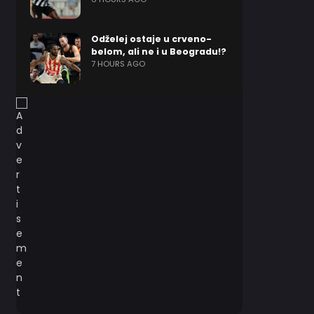
Odželej ostaje u crveno-
belom, ali ne i u Beogradu!?
7 HOURS AGO