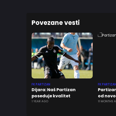
Povezane vesti
FK PARTIZAN
FK PARTIZA
Dijara: Naš Partizan
Partizan
poseduje kvalitet
od novo
1 YEAR AGO
11 MONTHS 