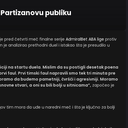
Partizanovu publiku
je pred četvrti meč finalne serije
AdmiralBet ABA lige
protiv
On je analizirao prethodni duel i istakao šta je presudilo u
iciji na startu duela. Mislim da su postigli desetak poena
rvi faul. Prvi timski faul napravili smo tek tri minuta pre
 Moramo da budemo pametniji, čvršći i agresivniji. Moramo
ovne stvari, a oni su bili bolji u sitnicama”,
započeo je
ov tim mora da uđe u naredni meč i šta je ključno za bolji