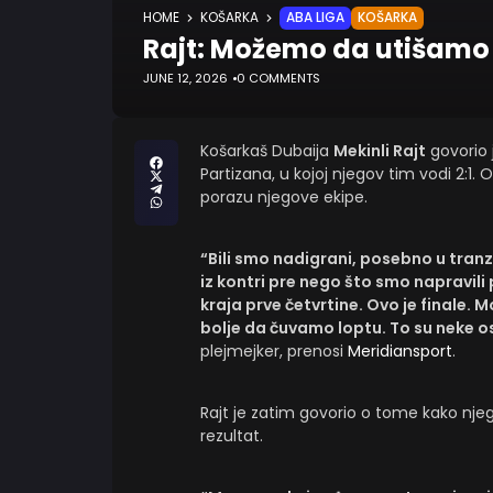
HOME
KOŠARKA
ABA LIGA
KOŠARKA
Rajt: Možemo da utišamo 
JUNE 12, 2026
0 COMMENTS
Košarkaš Dubaija
Mekinli Rajt
govorio 
Partizana, u kojoj njegov tim vodi 2:1. 
porazu njegove ekipe.
“Bili smo nadigrani, posebno u tranz
iz kontri pre nego što smo napravili p
kraja prve četvrtine. Ovo je finale.
bolje da čuvamo loptu. To su neke osn
plejmejker, prenosi
Meridiansport
.
Rajt je zatim govorio o tome kako njeg
rezultat.