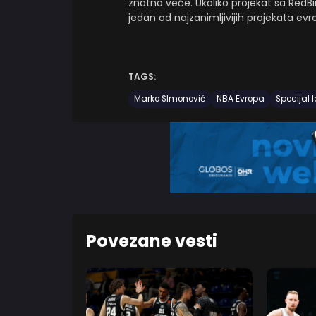
znatno veće. Ukoliko projekat sa RedB
jedan od najzanimljivijih projekata evr
TAGS:
Marko SImonović
NBA Evropa
Specijal 
Povezane vesti