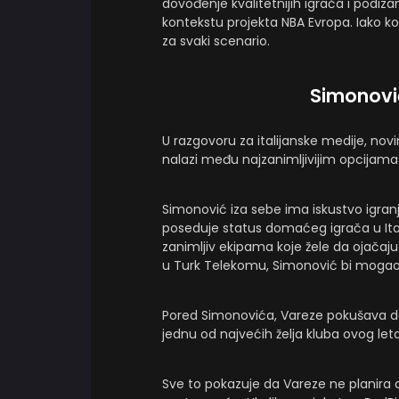
dovođenje kvalitetnijih igrača i podiza
kontekstu projekta NBA Evropa. Iako ko
za svaki scenario.
Simonovi
U razgovoru za italijanske medije, no
nalazi među najzanimljivijim opcijama 
Simonović iza sebe ima iskustvo igranj
poseduje status domaćeg igrača u Itali
zanimljiv ekipama koje žele da ojačaj
u Turk Telekomu, Simonović bi mogao da
Pored Simonovića, Vareze pokušava da
jednu od najvećih želja kluba ovog leta
Sve to pokazuje da Vareze ne planira d