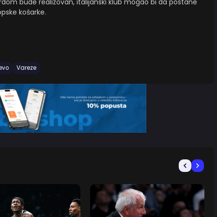
irdom bude realizovan, italijanski klub mogao bi da postane
opske košarke.
levo
Vareze