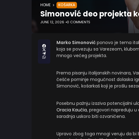
HOME
KOŠARKA
Simonović deo projekta ko
JUNE 12, 2026
0 COMMENTS
Marko Simonović
ponovo je tema ital
koja se povezuju sa Varezeom, klubo
mnogo većeg projekta.
Prema pisanju italijanskih novinara, V
češće pominje mogućnost dolaska igra
Simonović, košarkaš koji je prošlu se
Posebnu pažnju izaziva potencijalni u
Oracia Kaučia
, pregovori napreduju 
saradnja uskoro biti ozvaničena.
Upravo zbog toga mnogi veruju da bi