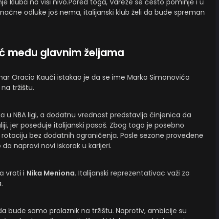
nje kluba na viši nivo.Pored toga, Vareze se često pominje i u
načne odluke još nema, italijanski klub želi da bude spreman
ć među glavnim željama
vinar Oracio Kauči istakao je da se ime Marka Simonovića
na tržištu.
a u NBA ligi, a dodatnu vrednost predstavlja činjenica da
ji, jer poseduje italijanski pasoš. Zbog toga je posebno
u rotaciju bez dodatnih ograničenja. Posle sezone provedene
 napravi novi iskorak u karijeri.
 vrati i
Nika Meniona
. Italijanski reprezentativac važi za
.
a bude samo prolaznik na tržištu. Naprotiv, ambicije su