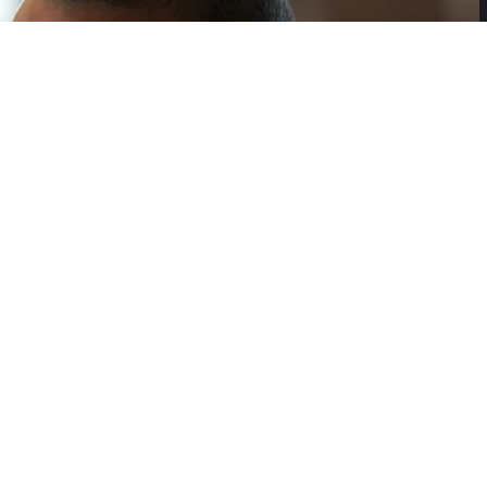
r sa saigračem Karlika Džonsa?
omeni svoj status na evropskom tržištu. Klub iz Vilerbana
lige, već ozbiljan kandidat za plasman u plej-of. Zbog toga
m brojem kvalitetnih igrača, a najnovije ime na listi želja je