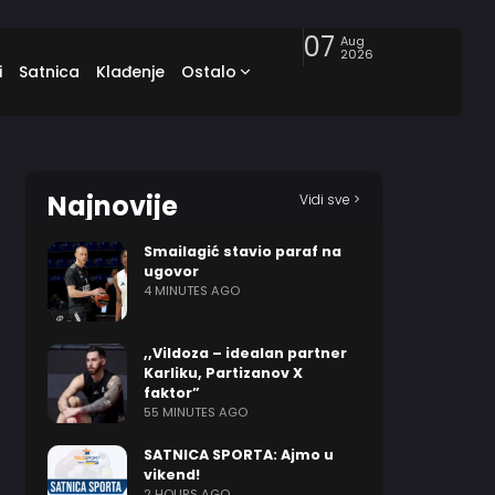
07
Aug
2026
i
Satnica
Klađenje
Ostalo
Najnovije
Vidi sve >
Smailagić stavio paraf na
ugovor
4 MINUTES AGO
,,Vildoza – idealan partner
Karliku, Partizanov X
faktor”
55 MINUTES AGO
SATNICA SPORTA: Ajmo u
vikend!
2 HOURS AGO