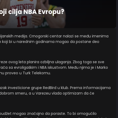
ji cilja NBA Evropu?
ijanskih medija. Crnogorski centar nalazi se među imenima
m koji bi u narednim godinama mogao da postane deo
areze ovog leta planira ozbiljna ulaganja. Zbog toga se sve
ča sa evroligaškim i NBA iskustvom. Među njima je i Marko
zonu proveo u Turk Telekomu.
lazak investicione grupe RedBird u klub. Prema informacijama
u dobrom smeru, a u Varezeu vlada optimizam da će
 budžet mogao značajno da poraste. To bi omogućilo