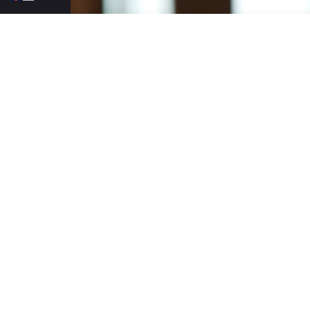
HOME
KOŠARKA
EVROKUP
EVROLIGA
Asvel ima načelni dogovo
JUNE 12, 2026
0 COMMENTS
Asvel je ovog leta rešio da potpuno pr
više ne želi da bude samo učesnik Evro
se poslednjih nedelja povezuje sa veliki
Bot Gač
prenosi
Mozes Brada
.