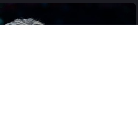
ra kao Zvezda i drugi
lBet ABA ligu
i prvi put u svojoj istoriji stigao do titule u