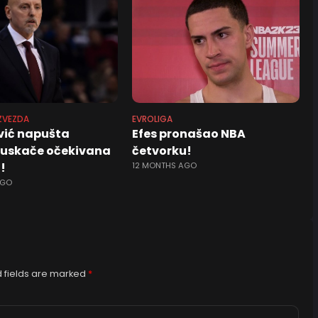
ZVEZDA
EVROLIGA
ić napušta
Efes pronašao NBA
 uskače očekivana
četvorku!
!
12 MONTHS AGO
AGO
 fields are marked
*