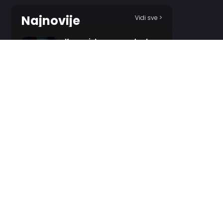
Najnovije
Vidi sve >
Kenan iskreno o rastanku
sa Zvezdom!
23 MINUTES AGO
Kostić i zvanično ima novi
klub!
1 HOUR AGO
Evroliga transferi – pregled
2 HOURS AGO
Makabi zatvorio reket,
Hapoel i Baskonija se
ponovo oglasili!
2 HOURS AGO