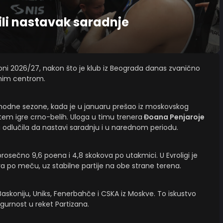
rili nastavak saradnje
ezoni 2026/27, nakon što je klub iz Beograda danas zvanično
snim centrom.
ethodne sezone, kada je u januaru prešao iz moskovskog
stem igre crno-belih. Uloga u timu trenera
Đoana Penjaroje
 odlučila da nastavi saradnju i u narednom periodu.
 prosečno 9,6 poena i 4,8 skokova po utakmici. U Evroligi je
a po meču, uz stabilne partije na obe strane terena.
Baskoniju, Uniks, Fenerbahče i CSKA iz Moskve. To iskustvo
gurnost u reket Partizana.