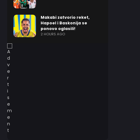
Makabi zatvorio reket,
Hapoel i Baskonija se
ponovo oglasili!
2 HOURS AGO