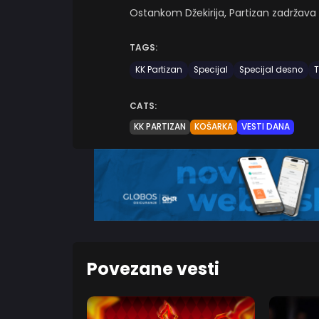
Ostankom Džekirija, Partizan zadržav
TAGS:
KK Partizan
Specijal
Specijal desno
T
CATS:
KK PARTIZAN
KOŠARKA
VESTI DANA
Povezane vesti