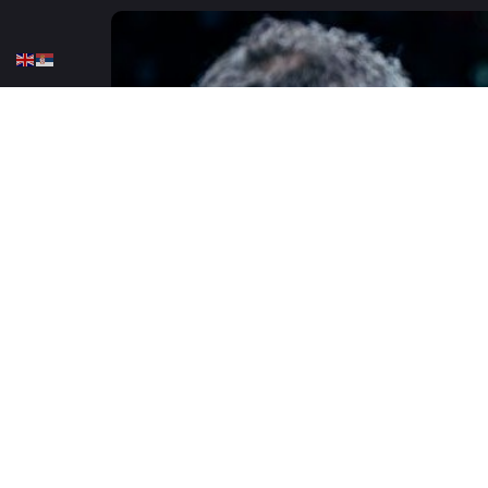
HOME
KOŠARKA
ABA LIGA
EVROLIGA
Kamenjašević: Nemamo pa
JUNE 13, 2026
1 COMMENT
Košarkaški klub Dubai osvojio je
Admira