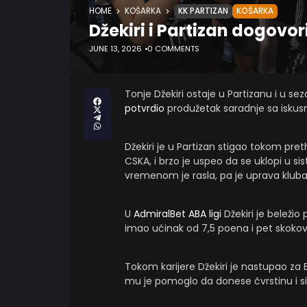
HOME
KOŠARKA
KK PARTIZAN
KOŠARKA
Džekiri i Partizan dogovo
JUNE 13, 2026
0 COMMENTS
Tonje Džekiri ostaje u Partizanu i u s
potvrdio
produžetak saradnje sa isku
Džekiri je u Partizan stigao tokom pr
CSKA, i brzo je uspeo da se uklopi u si
vremenom je rasla, pa je uprava kluba
U
AdmiralBet ABA ligi
Džekiri je beležio
imao učinak od 7,5 poena i pet skokov
Tokom karijere Džekiri je nastupao za 
mu je pomoglo da donese čvrstinu i si