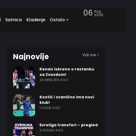
06
Aug
2026
i
Satnica
Klađenje
Ostalo
Najnovije
Vidi sve >
Kenan iskreno o rastanku
sa Zvezdom!
23 MINUTES AGO
Kostić i zvanično ima novi
klub!
1 HOUR AGO
Evroliga transferi – pregled
2 HOURS AGO