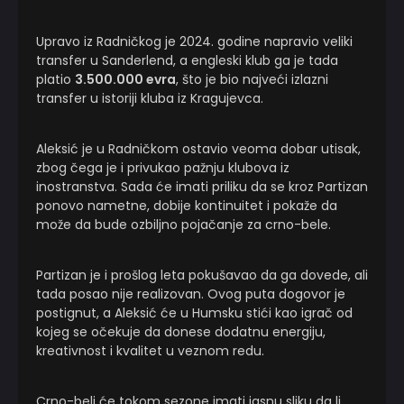
Upravo iz Radničkog je 2024. godine napravio veliki
transfer u Sanderlend, a engleski klub ga je tada
platio
3.500.000 evra
, što je bio najveći izlazni
transfer u istoriji kluba iz Kragujevca.
Aleksić je u Radničkom ostavio veoma dobar utisak,
zbog čega je i privukao pažnju klubova iz
inostranstva. Sada će imati priliku da se kroz Partizan
ponovo nametne, dobije kontinuitet i pokaže da
može da bude ozbiljno pojačanje za crno-bele.
Partizan je i prošlog leta pokušavao da ga dovede, ali
tada posao nije realizovan. Ovog puta dogovor je
postignut, a Aleksić će u Humsku stići kao igrač od
kojeg se očekuje da donese dodatnu energiju,
kreativnost i kvalitet u veznom redu.
Crno-beli će tokom sezone imati jasnu sliku da li