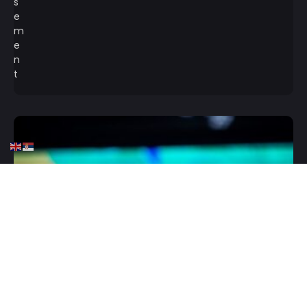
HOME
KOŠARKA
KK CRVENA ZVEZDA
KOŠARKA
Vučević srušio snove
navijačima Crvene zvezde: