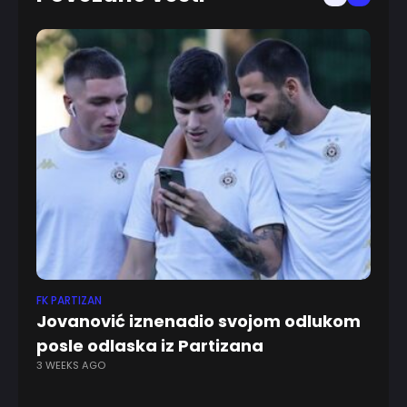
FK PARTIZAN
EV
Jovanović iznenadio svojom odlukom
Pi
2 
posle odlaska iz Partizana
3 WEEKS AGO