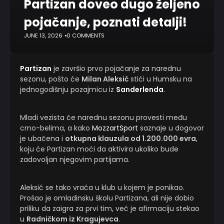
Partizan doveo dugo željeno
pojačanje, poznati detalji!
JUNE 13, 2026
0 COMMENTS
Partizan
je završio prvo pojačanje za narednu
sezonu, pošto će
Milan Aleksić
stići u Humsku na
jednogodišnju pozajmicu iz
Sanderlenda
.
Mladi vezista će narednu sezonu provesti među
crno-belima, a kako
MozzartSport
saznaje u dogovor
je ubačena i
otkupna klauzula od 1.200.000 evra
,
koju će Partizan moći da aktivira ukoliko bude
zadovoljan njegovim partijama.
Aleksić se tako vraća u klub u kojem je ponikao.
Prošao je omladinsku školu Partizana, ali nije dobio
priliku da zaigra za prvi tim, već je afirmaciju stekao
u
Radničkom iz Kragujevca
.