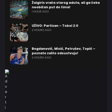
Žalgiris vraća starog aduta, ali ga čeka
neobičan put do tima!
1 HOUR AGO
UŽIVO: Partizan – Tobol 2:0
2 HOURS AGO
Bogdanović, Micić, Petrušev, Topić –
poznato zašto odsustvuju!
2 HOURS AGO