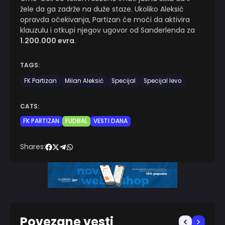
žele da ga zadrže na duže staze. Ukoliko Aleksić
opravda očekivanja, Partizan će moći da aktivira
klauzulu i otkupi njegov ugovor od Sanderlenda za
1.200.000 evra
.
TAGS:
FK Partizan
Milan Aleksić
Specijal
Specijal levo
CATS:
FK PARTIZAN
FUDBAL
VESTI DANA
Shares:
Povezane vesti