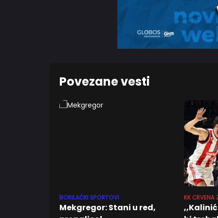
Povezane vesti
BORILAČKI SPORTOVI
KK CRVENA 
Mekgregor: Stani u red,
,,Kalini