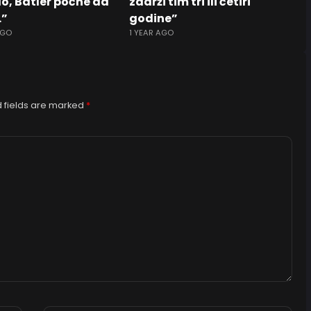
lo, Batler počne da
zadrži tim tri ili četiri
…”
godine”
AGO
1 YEAR AGO
 fields are marked
*