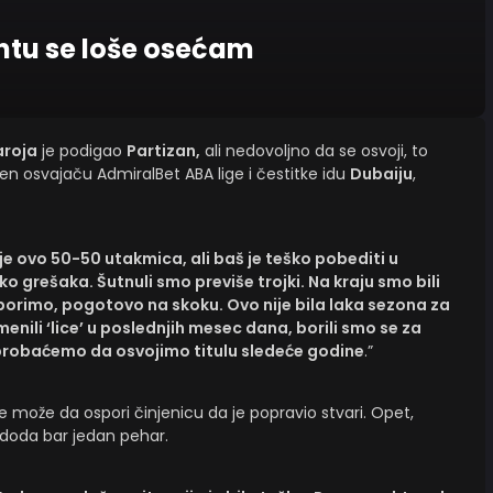
tu se loše osećam
aroja
je podigao
Partizan,
ali nedovoljno da se osvoji, to
jen osvajaču AdmiralBet ABA lige i čestitke idu
Dubaiju
,
 je ovo 50-50 utakmica, ali baš je teško pobediti u
grešaka. Šutnuli smo previše trojki. Na kraju smo bili
e borimo, pogotovo na skoku. Ovo nije bila laka sezona za
enili ‘lice’ u poslednjih mesec dana, borili smo se za
i probaćemo da osvojimo titulu sledeće godine
.”
e može da ospori činjenicu da je popravio stvari. Opet,
 doda bar jedan pehar.