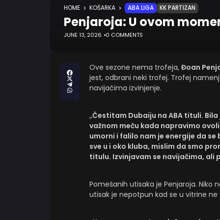
HOME
KOŠARKA
ABA LIGA
KK PARTIZAN
Penjaroja: U ovom momen
JUNE 13, 2026
0 COMMENTS
Ove sezone nema trofeja,
Đoan Penj
jest, odbrani neki trofej. Trofej namen
navijačima izvinjenje.
,,
Čestitam Dubaiju na ABA tituli. Bila
važnom meču kada napravimo ovoliko 
umorni i falilo nam je energije da s
sve u i oko kluba, mislim da smo prom
titulu. Izvinjavam se navijačima, al
Pomešanih utisaka je Penjaroja. Niko n
utisak je nepotpun kad se u vitrine ne