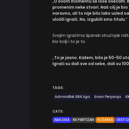
,,
U ovom momentu se loše osećam. Ka
promenim neke stvari. Naš cilj je bio
naravno, ali to nije bilo lako usled 
uložili igrači. No, izgubili smo titulu
.”
Svojim igračima španski stručnjak ništ
bio bolji i to je to.
,,
To je jasno. Kažem, bila je 50-50 uta
Igrači su dali sve od sebe, dali su 
TAGS:
AdmiralBet ABA liga
Đoan Penjaroja
KK
CATS:
ABA LIGA
KK PARTIZAN
KOŠARKA
VESTI 