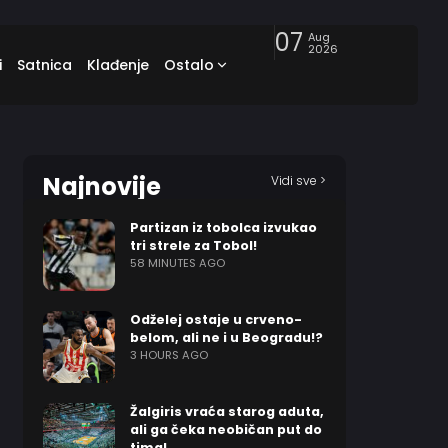
07
Aug
2026
i
Satnica
Klađenje
Ostalo
Najnovije
Vidi sve >
Partizan iz tobolca izvukao
tri strele za Tobol!
58 MINUTES AGO
Odželej ostaje u crveno-
belom, ali ne i u Beogradu!?
3 HOURS AGO
Žalgiris vraća starog aduta,
ali ga čeka neobičan put do
tima!