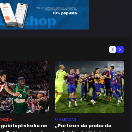
ZVEZDA
FK PARTIZAN
ć gubi lopte kako ne
,,Partizan da proba da