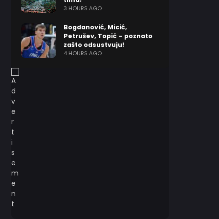
3 HOURS AGO
Bogdanović, Micić,
Petrušev, Topić – poznato
zašto odsustvuju!
4 HOURS AGO