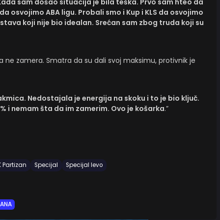
da sam došao situacija je bila teška. Prvo sam hteo da
 da osvojimo ABA ligu. Probali smo i Kup i KLS da osvojimo
sastava koji nije bio idealan. Srećan sam zbog truda koji su
a ne zamera. Smatra da su dali svoj maksimu, protivnik je
kmica. Nedostajala je energija na skoku i to je bio ključ.
100% i nemam šta da im zamerim. Ovo je košarka
.”
 Partizan
Specijal
Specijal levo
DANA