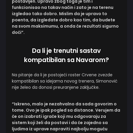
postavljen. Upravo zbog toga je tim i
funkcionisao na takav način i zato je na terenu
izgledao tako dobro. Mislim da je upravo to
poenta, da izgledate dobro kao tim, da budete
na svom maksimumu, a onda će rezultati sigurno
doći”.
Da li je trenutni sastav
kompatibilan sa Navarom?
Na pitanje da li je postojeći roster Crvene zvezde
kompatibilan sa idejama novog trenera, Simonović
nije želeo da donosi preuranjene zaključke.
“Iskreno, malo je nezahvalno da sada govorim o
tome. Ovo je ipak pogled sa distance. Verujem da
će on izabrati igrače koji mu odgovaraju za
sistem koji želi da postavi i da će zajedno sa
ljudima iz uprave napraviti najbolju moguću