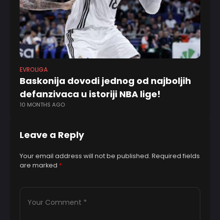
EVROLIGA
KK 
Baskonija dovodi jednog od najboljih
R
defanzivaca u istoriji NBA lige!
n
10 MONTHS AGO
6 
Leave a Reply
Your email address will not be published.
Required fields
are marked
*