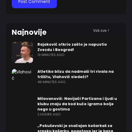
Najnovije
Vidi sve >
Rajaković otkrio zašto je napustio
Zvezdu i Beograd!
13 MINUTES AGO
Atletiko blizu da nadmaši tri rivala na
tržištu, Vlahović sledeći?
49 MINUTES AGO
Milovanović: Navijači Partizana i ljudi u
klubu znaju da kod kuće igramo bolje
nego u gostima
2 HOURS AGO
„Pokuševski je značajan košarkaš za
srpsku košarku, pogotovo jer je baza