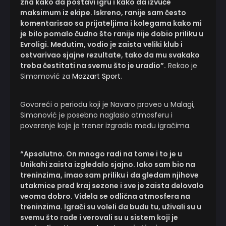
zna kako da postavi igru i kako da izvuče
maksimum iz ekipe. Iskreno, ranije sam često
komentarisao sa prijateljima i kolegama kako mi
je bilo pomalo čudno što ranije nije dobio priliku u
Evroligi. Međutim, vodio je zaista veliki klub i
ostvarivao sjajne rezultate, tako da mu svakako
treba čestitati na svemu što je uradio”.
Rekao je
Simomović za
Mozzart Sport
.
Govoreći o periodu koji je Navaro proveo u Malagi,
Simonović je posebno naglasio atmosferu i
poverenje koje je trener izgradio među igračima.
“Apsolutno. On mnogo radi na tome i to je u
Unikahi zaista izgledalo sjajno. Iako sam bio na
treninzima, imao sam priliku i da gledam njihove
utakmice pred kraj sezone i sve je zaista delovalo
veoma dobro. Videla se odlična atmosfera na
treninzima. Igrači su voleli da budu tu, uživali su u
svemu što rade i verovali su u sistem koji je