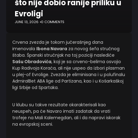
što nije dobio ranije priliku u
Evroligi
JUNE 13, 2026
0 COMMENTS
Crvena zvezda je tokom jučerašnjeg dana
imenovala
Ibona Navara
za novog šefa stručnog
štaba. Španski stručnjak na toj poziciji naslediće
Sašu Obradovića
, koji je sa crveno-belima osvojio
Kup Radivoja Koraća, ali nije uspeo da izbori plasman
u plej-of Evrolige. Zvezda je eliminisana i u polufinalu
AdmiralBet ABA lige od Partizana, kao i u Košarkaškoj
ligi Srbije od Spartaka.
U klubu su takve rezultate okarakterisali kao
neuspeh, pa će Navaro imati zadatak da vrati
trofeje na Mali Kalemegdan, ali i da napravi iskorak
na evropskoj sceni.