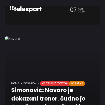
07
Aug
2026
HOME
KOŠARKA
KK CRVENA ZVEZDA
KOŠARKA
Simonović: Navaro je
dokazani trener, čudno je