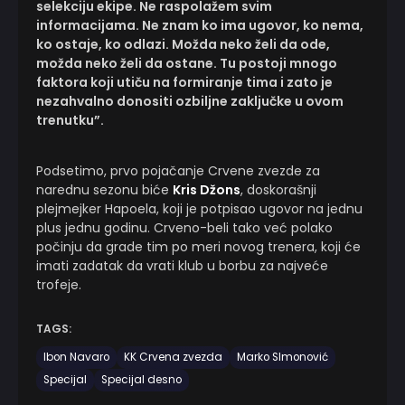
selekciju ekipe. Ne raspolažem svim
informacijama. Ne znam ko ima ugovor, ko nema,
ko ostaje, ko odlazi. Možda neko želi da ode,
možda neko želi da ostane. Tu postoji mnogo
faktora koji utiču na formiranje tima i zato je
nezahvalno donositi ozbiljne zaključke u ovom
trenutku”.
Podsetimo, prvo pojačanje Crvene zvezde za
narednu sezonu biće
Kris Džons
, doskorašnji
plejmejker Hapoela, koji je potpisao ugovor na jednu
plus jednu godinu. Crveno-beli tako već polako
počinju da grade tim po meri novog trenera, koji će
imati zadatak da vrati klub u borbu za najveće
trofeje.
TAGS:
Ibon Navaro
KK Crvena zvezda
Marko SImonović
Specijal
Specijal desno