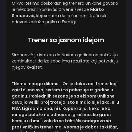
O kvalitetima doskorašnjeg trenera Unikahe govorio
je nekadašnji košarkaš Crvene zvezde
Marko
Simonović
, koji smatra da je španski stručnjak
odavno zaslužio priliku u Evroligi.
Trener sa jasnom idejom
Simonović je istakao da Navaro godinama pokazuje
kontinuitet i da iza sebe ima rezultate koji potvrđuju
njegov kvalitet.
“Nema mnogo dileme… On je dokazani trener koji
zaista ima svoj sistem i to pokazuje iz godine u
godinu. Poslednjih sezona je sa ekipom Unikahe
osvojio veliki broj trofeja, što nimalo nije lako, ni u
FIBA Ligi šampiona, ni u Kupu kralja. Neko je ko
mnogo polaže na odnos sa igračima, ko gradi
hemiju u timu i voli da se taktički nadigrava sa
protivničkim trenerima. Veoma je dobar taktičar,