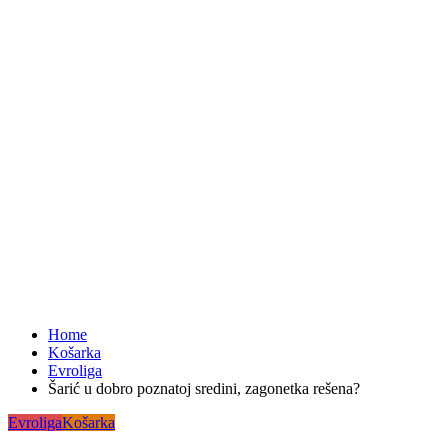
Home
Košarka
Evroliga
Šarić u dobro poznatoj sredini, zagonetka rešena?
Evroliga
Košarka