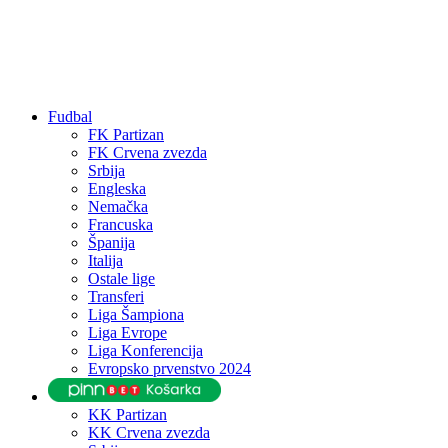
Fudbal
FK Partizan
FK Crvena zvezda
Srbija
Engleska
Nemačka
Francuska
Španija
Italija
Ostale lige
Transferi
Liga Šampiona
Liga Evrope
Liga Konferencija
Evropsko prvenstvo 2024
KK Partizan
KK Crvena zvezda