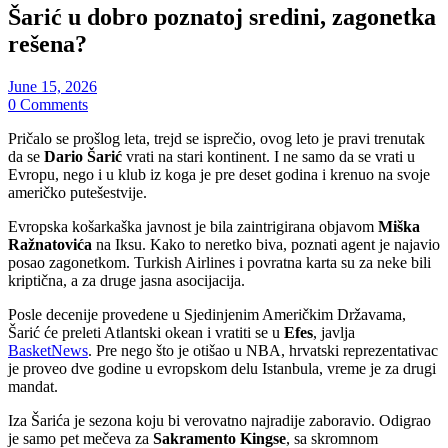
Šarić u dobro poznatoj sredini, zagonetka
rešena?
June 15, 2026
0 Comments
Pričalo se prošlog leta, trejd se isprečio, ovog leto je pravi trenutak
da se
Dario Šarić
vrati na stari kontinent. I ne samo da se vrati u
Evropu, nego i u klub iz koga je pre deset godina i krenuo na svoje
američko putešestvije.
Evropska košarkaška javnost je bila zaintrigirana objavom
Miška
Ražnatovića
na Iksu. Kako to neretko biva, poznati agent je najavio
posao zagonetkom. Turkish Airlines i povratna karta su za neke bili
kriptična, a za druge jasna asocijacija.
Posle decenije provedene u Sjedinjenim Američkim Državama,
Šarić će preleti Atlantski okean i vratiti se u
Efes
, javlja
BasketNews
. Pre nego što je otišao u NBA, hrvatski reprezentativac
je proveo dve godine u evropskom delu Istanbula, vreme je za drugi
mandat.
Iza Šarića je sezona koju bi verovatno najradije zaboravio. Odigrao
je samo pet mečeva za
Sakramento Kingse
, sa skromnom