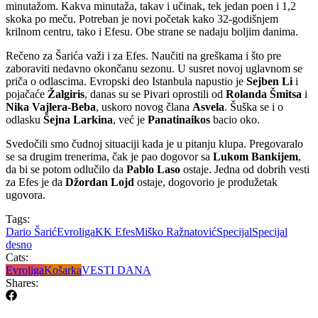
minutažom. Kakva minutaža, takav i učinak, tek jedan poen i 1,2
skoka po meču. Potreban je novi početak kako 32-godišnjem
krilnom centru, tako i Efesu. Obe strane se nadaju boljim danima.
Rečeno za Šarića važi i za Efes. Naučiti na greškama i što pre
zaboraviti nedavno okončanu sezonu. U susret novoj uglavnom se
priča o odlascima. Evropski deo Istanbula napustio je
Sejben Li
i
pojačaće
Žalgiris
, danas su se Pivari oprostili od
Rolanda Šmitsa
i
Nika Vajlera-Beba
, uskoro novog člana
Asvela
. Šuška se i o
odlasku
Šejna Larkina
, već je
Panatinaikos
bacio oko.
Svedočili smo čudnoj situaciji kada je u pitanju klupa. Pregovaralo
se sa drugim trenerima, čak je pao dogovor sa
Lukom Bankijem
,
da bi se potom odlučilo da
Pablo Laso
ostaje. Jedna od dobrih vesti
za Efes je da
Džordan Lojd
ostaje, dogovorio je produžetak
ugovora.
Tags:
Dario Šarić
Evroliga
KK Efes
Miško Ražnatović
Specijal
Specijal
desno
Cats:
Evroliga
Košarka
VESTI DANA
Shares: