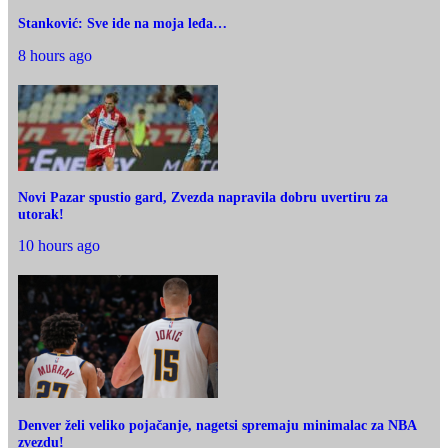
Stanković: Sve ide na moja leđa…
8 hours ago
Novi Pazar spustio gard, Zvezda napravila dobru uvertiru za
utorak!
10 hours ago
Denver želi veliko pojačanje, nagetsi spremaju minimalac za NBA
zvezdu!