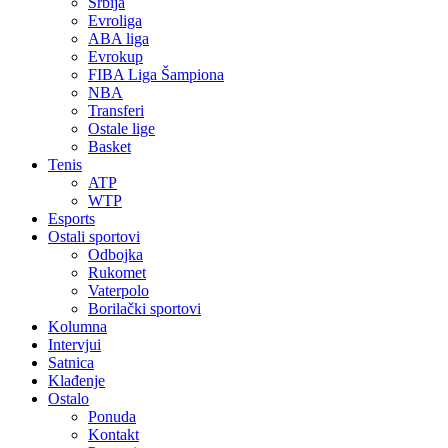
Srbija
Evroliga
ABA liga
Evrokup
FIBA Liga Šampiona
NBA
Transferi
Ostale lige
Basket
Tenis
ATP
WTP
Esports
Ostali sportovi
Odbojka
Rukomet
Vaterpolo
Borilački sportovi
Kolumna
Intervjui
Satnica
Klađenje
Ostalo
Ponuda
Kontakt