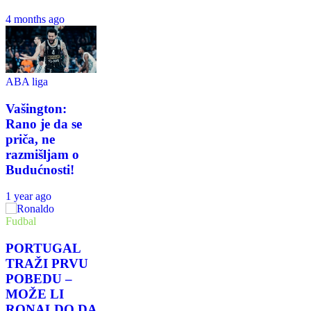
4 months ago
ABA liga
Vašington:
Rano je da se
priča, ne
razmišljam o
Budućnosti!
1 year ago
Fudbal
PORTUGAL
TRAŽI PRVU
POBEDU –
MOŽE LI
RONALDO DA