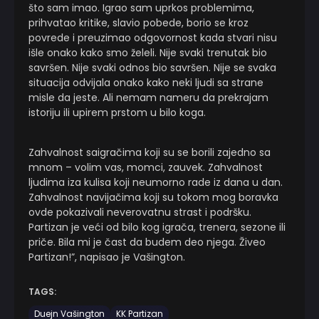
što sam imao. Igrao sam uprkos problemima,
prihvatao kritike, slavio pobede, borio se kroz
povrede i preuzimao odgovornost kada stvari nisu
išle onako kako smo želeli. Nije svaki trenutak bio
savršen. Nije svaki odnos bio savršen. Nije se svaka
situacija odvijala onako kako neki ljudi sa strane
misle da jeste. Ali nemam nameru da prekrajam
istoriju ili upirem prstom u bilo koga.
Zahvalnost saigračima koji su se borili zajedno sa
mnom – volim vas, momci, zauvek. Zahvalnost
ljudima iza kulisa koji neumorno rade iz dana u dan.
Zahvalnost navijačima koji su tokom mog boravka
ovde pokazivali neverovatnu strast i podršku.
Partizan je veći od bilo kog igrača, trenera, sezone ili
priče. Bila mi je čast da budem deo njega. Živeo
Partizan!”, napisao je Vašington.
TAGS:
Duejn Vašington
KK Partizan