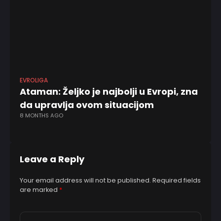
EVROLIGA
KK
Ataman: Željko je najbolji u Evropi, zna
Ba
da upravlja ovom situacijom
sa
8 MONTHS AGO
e
4 
Leave a Reply
Your email address will not be published.
Required fields
are marked
*