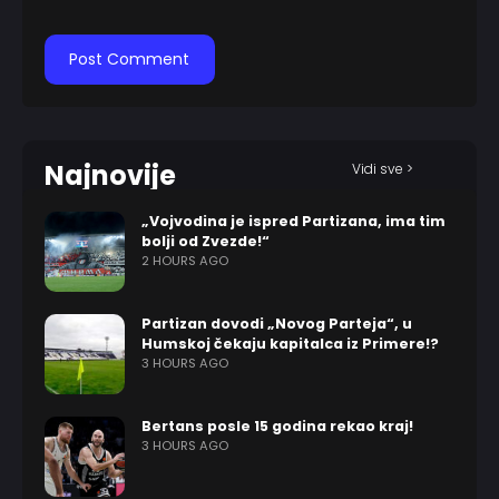
Najnovije
Vidi sve >
„Vojvodina je ispred Partizana, ima tim
bolji od Zvezde!“
2 HOURS AGO
Partizan dovodi „Novog Parteja“, u
Humskoj čekaju kapitalca iz Primere!?
3 HOURS AGO
Bertans posle 15 godina rekao kraj!
3 HOURS AGO