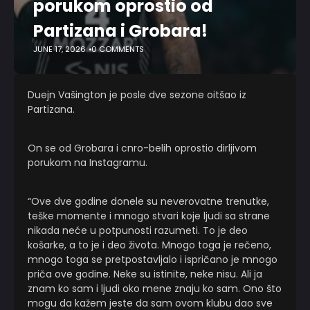
porukom oprostio od
Partizana i Grobara!
JUNE 17, 2026
0 COMMENTS
Duejn Vašington je posle dve sezone oitšao iz
Partizana.
On se od Grobara i cnro-belih oprostio dirljivom
porukom na Instagramu.
“Ove dve godine donele su neverovatne trenutke,
teške momente i mnogo stvari koje ljudi sa strane
nikada neće u potpunosti razumeti. To je deo
košarke, a to je i deo života. Mnogo toga je rečeno,
mnogo toga se pretpostavljalo i ispričano je mnogo
priča ove godine. Neke su istinite, neke nisu. Ali ja
znam ko sam i ljudi oko mene znaju ko sam. Ono što
mogu da kažem jeste da sam ovom klubu dao sve