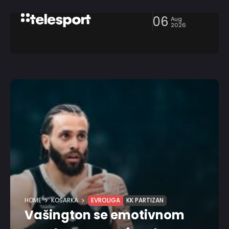
06
Aug
2026
HOME
KOŠARKA
EVROLIGA
KK PARTIZAN
Vašington se emotivnom