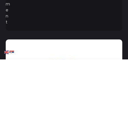
HOME
KOŠARKA
ABA LIGA
KOŠARKA
AdmiralBet ABA liga se
proširila, priključila se još