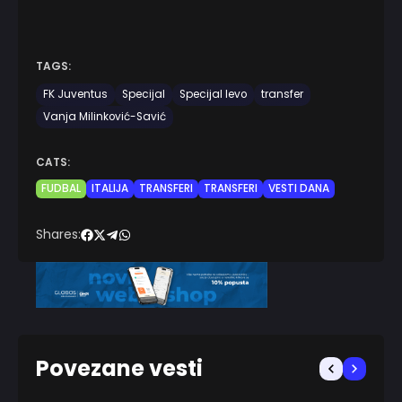
TAGS:
FK Juventus
Specijal
Specijal levo
transfer
Vanja Milinković-Savić
CATS:
FUDBAL
ITALIJA
TRANSFERI
TRANSFERI
VESTI DANA
Shares:
Povezane vesti