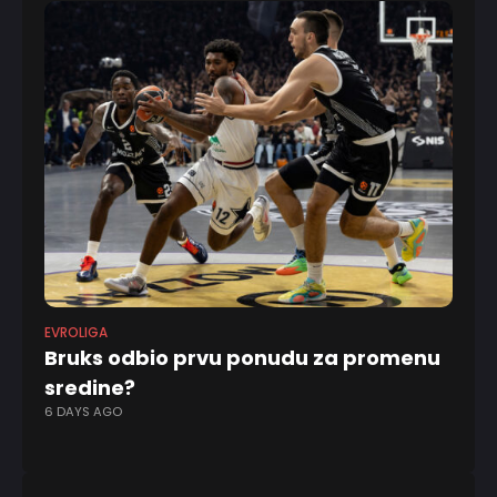
EVROLIGA
ABA
Bruks odbio prvu ponudu za promenu
Ja
sredine?
P
6 DAYS AGO
1 Y