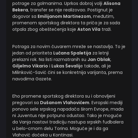
potrage za golmanima. Uprkos dobroj volji
Alisona
Bekera
, transfer se nije realizovao. Postignut je
dogovor sa
Emilijanom Martinezom
, međutim,
promenom sportskog direktora ta priča je za sada
otpala zbog obeštećenja koje
Aston Vila
traži.
Potraga za novim čuvarem mreže se nastavlja. To je
jedan od prioriteta
Lučana Spaletija
za letnji
prelazni rok. Na listi razmatranih su
Jan Oblak
,
Giljelmo Vikario
i
Lukas Ševalij
e takođe, ali je
Milinković-Savić čini se konkretnija varijanta, prema
navodima Gazete.
Eho promene sportskog direktora su i obnovljeni
pregovori sa
Dušanom Vlahovićem
. Evropski mediji
ponovo sele srpskog napadača širom Evrope, mada
ni Juventus nije potpuno odustao. Tako je moguće
da Vanja nastavi tradiciju nastupa srpskih fudbalera
u belo-crnom delu Torina. Moguće je i da ga
Vlahović dočeka u Kontinasi.