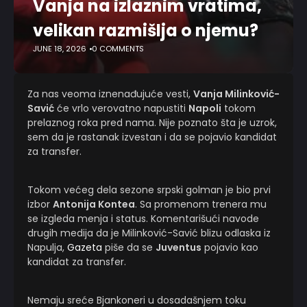
Vanja na izlaznim vratima,
velikan razmišlja o njemu?
JUNE 18, 2026
0 COMMENTS
Za nas veoma iznenađujuće vesti,
Vanja Milinković-
Savić
će vrlo verovatno napustiti
Napoli
tokom
prelaznog roka pred nama. Nije poznato šta je uzrok,
sem da je rastanak izvestan i da se pojavio kandidat
za transfer.
Tokom većeg dela sezone srpski golman je bio prvi
izbor
Antonija Kontea
. Sa promenom trenera mu
se izgleda menja i status. Komentarišući navode
drugih medija da je Milinković-Savić blizu odlaska iz
Napulja,
Gazeta
piše da se
Juventus
pojavio kao
kandidat za transfer.
Nemaju sreće Bjankoneri u dosadašnjem toku