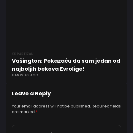
KK PARTIZAN
EV
Vašington: Pokazaću da sam jedan od
,,
najboljih bekova Evrolige!
p
11 MONTHS AGO
4 
Leave a Reply
Your email address will not be published.
Required fields
are marked
*