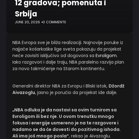
12 gradova; pomenuta i
Srbija
JUNE 20, 2026
0 COMMENTS
NBA Evropa sve je bliža realizaciji. Najnovije poruke iz
najjače košarkaške lige sveta pokazuju da projekat
neće zavisiti isključivo od dogovora sa
Evroligom
.
Iako razgovori i dalje traju, NBA paralelno razvija plan
za novo takmičenje na Starom kontinentu.
Generalni direktor NBA za Evropu i Bliski istok,
Džordž
Aivazoglu
, jasno je poručio da projekat ide dalje.
„NBA odluka je da nastavi sa ovim turnirom sa
Evroligom ili bez nje. U ovom trenutku mnogo
fokusa i energije usmereno je na te razgovore i
nadamo se da će dovesti do pozitivnog ishoda.
Ali ima još mnogo posla“
, rekao je Aivazoglu.