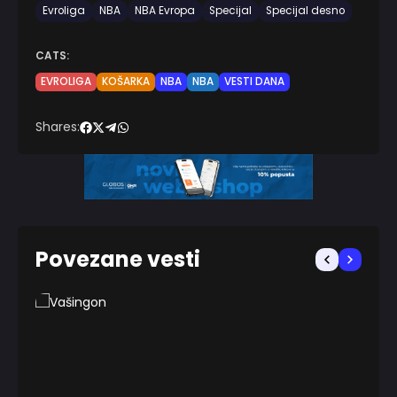
Evroliga
NBA
NBA Evropa
Specijal
Specijal desno
CATS:
EVROLIGA
KOŠARKA
NBA
NBA
VESTI DANA
Shares:
Povezane vesti