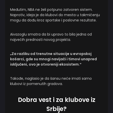
Međutim, NBA ne želi potpuno zatvoren sistem.
Naprotiv, ideja je da klubovi do mesta u takmičenju
mogu da dođu kroz sportske i poslovne rezultate.
Aivazoglu smatra da bi upravo to bila jedna od
najvećih prednosti novog projekta.
„Za razliku od trenutne situacije u evropskoj
košarci, gde su mnogi navijači i timovi unapred
isključeni, ovo je otvoreniji ekosistem.“
Takođe, naglasio je da šansu neće imati samo
klubovi iz pomenutih gradova.
Dobra vest i za klubove iz
Srbije?