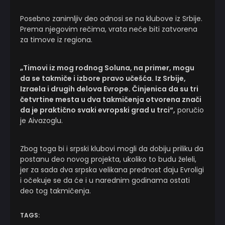
Posebno zanimljiv deo odnosi se na klubove iz Srbije.
Prema njegovim rečima, vrata neće biti zatvorena
za timove iz regiona.
„Timovi iz mog rodnog Soluna, na primer, mogu
da se takmiče i izbore pravo učešća. Iz Srbije,
Izraela i drugih delova Evrope. Činjenica da su tri
četvrtine mesta u dva takmičenja otvorena znači
da je praktično svaki evropski grad u trci“,
poručio
je Aivazoglu.
Zbog toga bi i srpski klubovi mogli da dobiju priliku da
postanu deo novog projekta, ukoliko to budu želeli,
jer za sada dva srpska velikana prednost daju Evroligi
i očekuje se da će i u narednim godinama ostati
deo tog takmičenja.
TAGS: