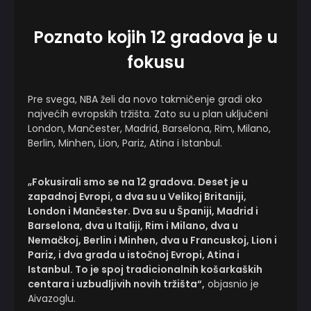
Poznato kojih 12 gradova je u
fokusu
Pre svega, NBA želi da novo takmičenje gradi oko
najvećih evropskih tržišta. Zato su u plan uključeni
London, Mančester, Madrid, Barselona, Rim, Milano,
Berlin, Minhen, Lion, Pariz, Atina i Istanbul.
„Fokusirali smo se na 12 gradova. Deset je u
zapadnoj Evropi, a dva su u Velikoj Britaniji,
London i Mančester. Dva su u Španiji, Madrid i
Barselona, dva u Italiji, Rim i Milano, dva u
Nemačkoj, Berlin i Minhen, dva u Francuskoj, Lion i
Pariz, i dva grada u istočnoj Evropi, Atina i
Istanbul. To je spoj tradicionalnih košarkaških
centara i uzbudljivih novih tržišta“,
objasnio je
Aivazoglu.