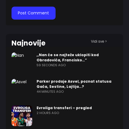
Najnovije
Vidi sve >
,,Nan će se najteže uklopiti kod
Obradovića, Francisko…”
59 SECONDS AGO
Parker prodaje Asvel, poznat statusa
Gača, Sestine, Lajtija…?
44 MINUTES AGO
Evroliga transferi – pregled
2 HOURS AGO