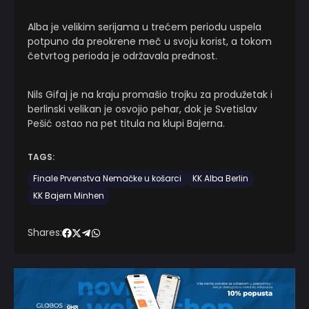
Alba je velikim serijama u trećem periodu uspela
potpuno da preokrene meč u svoju korist, a tokom
četvrtog perioda je održavala prednost.
Nils Gifaj je na kraju promašio trojku za produžetak i
berlinski velikan je osvojio pehar, dok je Svetislav
Pešić ostao na pet titula na klupi Bajerna.
TAGS:
Finale Prvenstva Nemačke u košarci
KK Alba Berlin
KK Bajern Minhen
Shares: