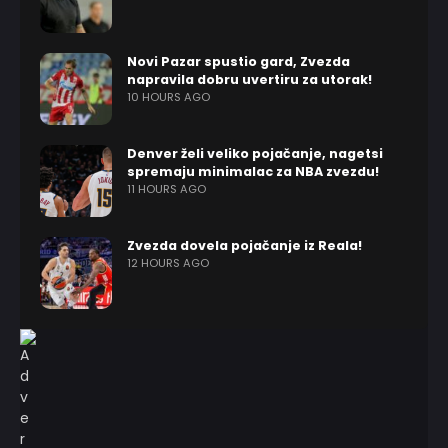
Novi Pazar spustio gard, Zvezda
napravila dobru uvertiru za utorak!
10 HOURS AGO
Denver želi veliko pojačanje, nagetsi
spremaju minimalac za NBA zvezdu!
11 HOURS AGO
Zvezda dovela pojačanje iz Reala!
12 HOURS AGO