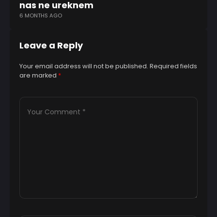
nas ne ureknem
prav
6 MONTHS AGO
11 MO
Leave a Reply
Your email address will not be published.
Required fields
are marked
*