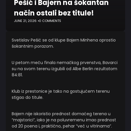
Pešić i Bajern na šokantan
način ostali bez titule!
JUNE 21, 2026
0 COMMENTS
Svetislav Pešić se od klupe Bajern Minhena oprostio
šokantnim porazom.
U petom meču finala nemačkog prvenstva, Bavarci
su na svom terenu izgubili od Albe Berlin rezultatom
84:81.
Klub iz prestonice je tako na gostujućem terenu
stigao do titule.
Bajern nije iskoristio prednost domaćeg terena u
“majstorici”, iako je na poluvremenu imao prednost
od 20 poena i, praktično, pehar “već u vitrinama”.