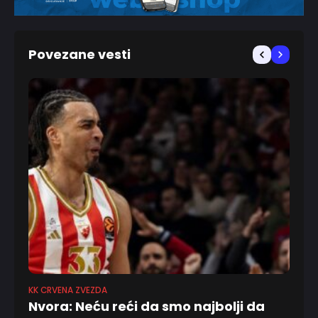
Povezane vesti
KK CRVENA ZVEZDA
EVROL
Nvora: Neću reći da smo najbolji da
Gre