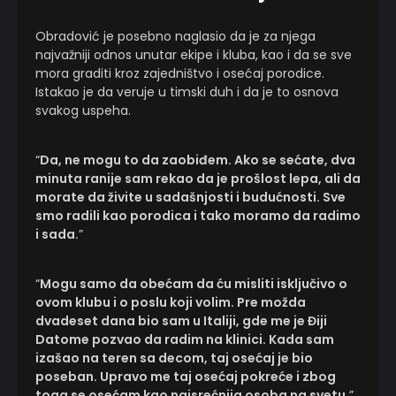
Obradović je posebno naglasio da je za njega
najvažniji odnos unutar ekipe i kluba, kao i da se sve
mora graditi kroz zajedništvo i osećaj porodice.
Istakao je da veruje u timski duh i da je to osnova
svakog uspeha.
“
Da, ne mogu to da zaobiđem. Ako se sećate, dva
minuta ranije sam rekao da je prošlost lepa, ali da
morate da živite u sadašnjosti i budućnosti. Sve
smo radili kao porodica i tako moramo da radimo
i sada.
”
“
Mogu samo da obećam da ću misliti isključivo o
ovom klubu i o poslu koji volim. Pre možda
dvadeset dana bio sam u Italiji, gde me je Điji
Datome pozvao da radim na klinici. Kada sam
izašao na teren sa decom, taj osećaj je bio
poseban. Upravo me taj osećaj pokreće i zbog
toga se osećam kao najsrećnija osoba na svetu.
”