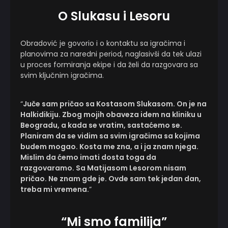
O Slukasu i Lesoru
Obradović je govorio i o kontaktu sa igračima i
planovima za naredni period, naglasivši da tek ulazi
u proces formiranja ekipe i da želi da razgovara sa
svim ključnim igračima.
“
Juče sam pričao sa Kostasom Slukasom. On je na
Halkidikiju. Zbog mojih obaveza idem na kliniku u
Beogradu, a kada se vratim, sastaćemo se.
Planiram da se vidim sa svim igračima sa kojima
budem mogao. Kosta me zna, a i ja znam njega.
Mislim da ćemo imati dosta toga da
razgovaramo. Sa Matijasom Lesorom nisam
pričao. Ne znam gde je. Ovde sam tek jedan dan,
treba mi vremena.
”
“Mi smo familija”