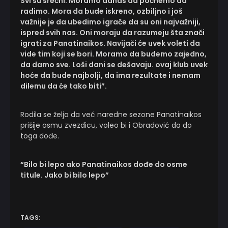
Svi su srećni. Moramo danas da počnemo da
radimo. Mora da bude iskreno, ozbiljno i još
važnije je da ubedimo igrače da su oni najvažniji,
ispred svih nas. Oni moraju da razumeju šta znači
igrati za Panatinaikos. Navijači će uvek voleti da
vide tim koji se bori. Moramo da budemo zajedno,
da damo sve. Loši dani se dešavaju. ovaj klub uvek
hoće da bude najbolji, da ima rezultate i nemam
dilemu da će tako biti”.
Rodila se želja da već naredne sezone Panatinaikos
prišije osmu zvezdicu, voleo bi i Obradović da do
toga dođe.
“Bilo bi lepo ako Panatinaikos dođe do osme
titule. Jako bi bilo lepo”
TAGS: