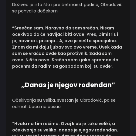
Doživeo je isto što i pre četrnaest godina, Obradović
se pohvalio dočekom.
“Sreećan sam. Naravno da sam srećan. Nisam
očekivao da će navijači biti ovde. Pres, Dimitris i
ja, novinari, pitanja… A, ovo je nešto specijalno.
Znam da mi daju ljubav svo ovo vreme. Uvek kada
sam se vraćao ovde kao protivnik. Sada sam
ovde. Ništa novo. Srećan sam i jako spreman da
počenm da radim sa gospodom koji su ovde
“.
,,Danas je njegov rođendan”
Očekivanja su velika, svestan je Obradović, pa se
odmah baca na posao.
“Hvala na tim rečima. Ovaj klub je tako veliki, a
očekivanja su velika. danas je njegov rođendan.