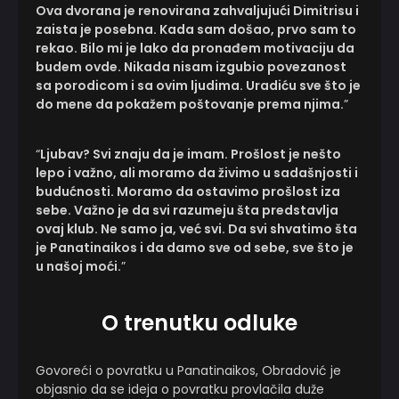
Ova dvorana je renovirana zahvaljujući Dimitrisu i
zaista je posebna. Kada sam došao, prvo sam to
rekao. Bilo mi je lako da pronađem motivaciju da
budem ovde. Nikada nisam izgubio povezanost
sa porodicom i sa ovim ljudima. Uradiću sve što je
do mene da pokažem poštovanje prema njima.
”
“
Ljubav? Svi znaju da je imam. Prošlost je nešto
lepo i važno, ali moramo da živimo u sadašnjosti i
budućnosti. Moramo da ostavimo prošlost iza
sebe. Važno je da svi razumeju šta predstavlja
ovaj klub. Ne samo ja, već svi. Da svi shvatimo šta
je Panatinaikos i da damo sve od sebe, sve što je
u našoj moći.
”
O trenutku odluke
Govoreći o povratku u Panatinaikos, Obradović je
objasnio da se ideja o povratku provlačila duže