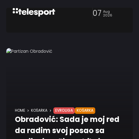
07
Aug
2026
HOME
KOŠARKA
EVROLIGA
KOŠARKA
Obradović: Sada je moj red
da radim svoj posao sa