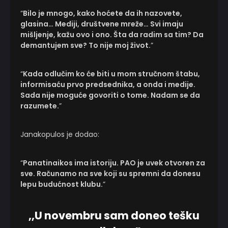
“
Bilo je mnogo, kako hoćete da ih nazovete,
glasina… Mediji, društvene mreže… Svi imaju
mišljenje, kažu ovo i ono. Šta da radim sa tim? Da
demantujem sve? To nije moj život.
”
“
Kada odlučim ko će biti u mom stručnom štabu,
informisaću prvo predsednika, a onda i medije.
Sada nije moguće govoriti o tome. Nadam se da
razumete.
”
Janakopulos je dodao:
“
Panatinaikos ima istoriju. PAO je uvek otvoren za
sve. Računamo na sve koji su spremni da donesu
lepu budućnost klubu.
”
,,U novembru sam doneo tešku