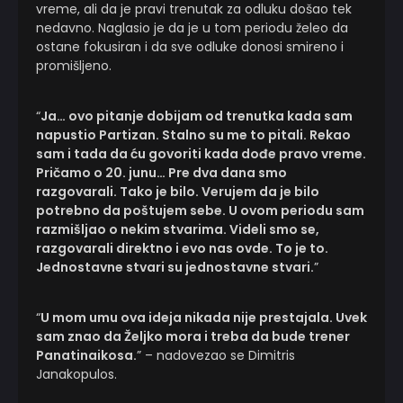
vreme, ali da je pravi trenutak za odluku došao tek
nedavno. Naglasio je da je u tom periodu želeo da
ostane fokusiran i da sve odluke donosi smireno i
promišljeno.
“
Ja… ovo pitanje dobijam od trenutka kada sam
napustio Partizan. Stalno su me to pitali. Rekao
sam i tada da ću govoriti kada dođe pravo vreme.
Pričamo o 20. junu… Pre dva dana smo
razgovarali. Tako je bilo. Verujem da je bilo
potrebno da poštujem sebe. U ovom periodu sam
razmišljao o nekim stvarima. Videli smo se,
razgovarali direktno i evo nas ovde. To je to.
Jednostavne stvari su jednostavne stvari.
”
“
U mom umu ova ideja nikada nije prestajala. Uvek
sam znao da Željko mora i treba da bude trener
Panatinaikosa.
” – nadovezao se Dimitris
Janakopulos.