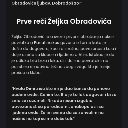
Obradoviću ljubav. Dobrodošao
!”
Prve reči Željka Obradovića
Željko Obradović je u svom prvom obraćanju nakon
povratka u
Panatinaikos
govorio o tome kako je
došlo do dogovora, kao i o snažnoj povezanosti koju i
dalje oseća sa klubom i ljudima u Atini. Istakao je da
je odluka bila brza i laka, ali i da mu povratak ima
posebnu emotivnu težinu zbog svega što je ranije
prošao u klubu.
“
Hvala Dimitrisu što mi je dao šansu da ponovo
budem ovde. Cenim to. Bio je to lak dogovor i brzo
smo se razumeli. Nikada nisam izgubio
povezanost sa porodicom Janakopulos i sa
ljudima ovde. Želim svima da se zahvalim na
načinu na koji su me dočekali.
”