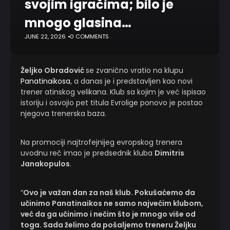
svojim igračima; bilo je
mnogo glasina…
JUNE 22, 2026
0 COMMENTS
Željko Obradović
se zvanično vratio na klupu
Panatinaikosa
, a danas je i predstavljen kao novi
trener atinskog velikana. Klub sa kojim je već ispisao
istoriju i osvojio pet titula Evrolige ponovo je postao
njegova trenerska baza.
Na promociji najtrofejnijeg evropskog trenera
uvodnu reč imao je predsednik kluba
Dimitris
Janakopulos
.
“
Ovo je važan dan za naš klub. Pokušaćemo da
učinimo Panatinaikos ne samo najvećim klubom,
već da ga učinimo i nečim što je mnogo više od
toga. Sada želimo da pošaljemo treneru Željku