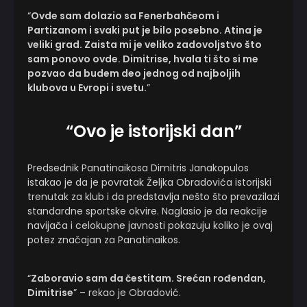
“
Ovde sam dolazio sa Fenerbahčeom i
Partizanom i svaki put je bilo posebno. Atina je
veliki grad. Zaista mi je veliko zadovoljstvo što
sam ponovo ovde. Dimitrise, hvala ti što si me
pozvao da budem deo jednog od najboljih
klubova u Evropi i svetu.
”
“Ovo je istorijski dan”
Predsednik Panatinaikosa Dimitris Janakopulos
istakao je da je povratak Željka Obradovića istorijski
trenutak za klub i da predstavlja nešto što prevazilazi
standardne sportske okvire. Naglasio je da reakcije
navijača i celokupne javnosti pokazuju koliko je ovaj
potez značajan za Panatinaikos.
“
Zaboravio sam da čestitam. Srećan rođendan,
Dimitrise
” – rekao je Obradović.