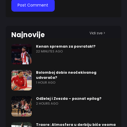
Najnovije
Vidi sve >
Kenan spreman za povratak!?
22 MINUTES AGO
Bolomboj dobio neočekivanog
udvarača?
1 HOUR AGO
Odželej i Zvezda – poznat epilog?
2 HOURS AGO
Traore: Atmosfera u derbiju biće veoma