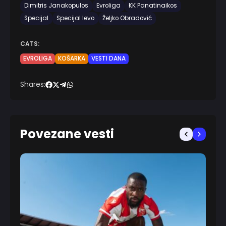
Dimitris Janakopulos
Evroliga
KK Panatinaikos
Specijal
Specijal levo
Željko Obradović
CATS:
EVROLIGA
KOŠARKA
VESTI DANA
Shares:
Povezane vesti