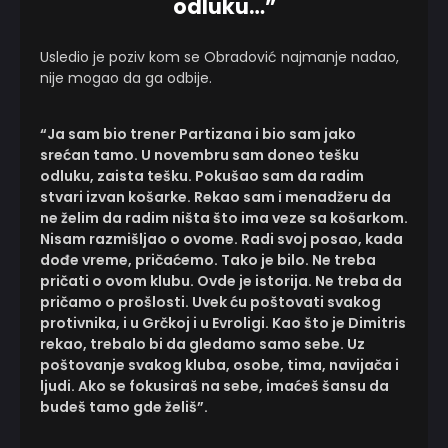
odluku…”
Usledio je poziv kom se Obradović najmanje nadao,
nije mogao da ga odbije.
“Ja sam bio trener Partizana i bio sam jako
srećan tamo. U novembru sam doneo tešku
odluku, zaista tešku. Pokušao sam da radim
stvari izvan košarke. Rekao sam i menadžeru da
ne želim da radim ništa što ima veze sa košarkom.
Nisam razmišljao o ovome. Radi svoj posao, kada
dođe vreme, pričaćemo. Tako je bilo. Ne treba
pričati o ovom klubu. Ovde je istorija. Ne treba da
pričamo o prošlosti. Uvek ću poštovati svakog
protivnika, i u Grčkoj i u Evroligi. Kao što je Dimitris
rekao, trebalo bi da gledamo samo sebe. Uz
poštovanje svakog kluba, osobe, tima, navijača i
ljudi. Ako se fokusiraš na sebe, imaćeš šansu da
budeš tamo gde želiš”.