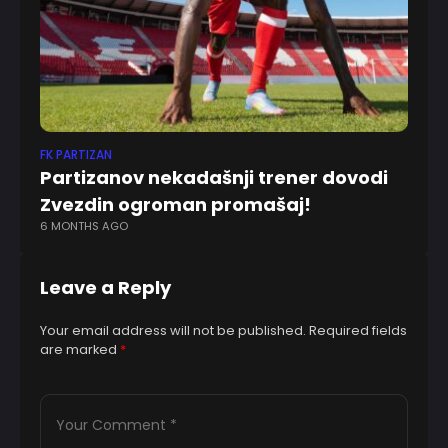
FK PARTIZAN
TEN
Partizanov nekadašnji trener dovodi
Đ
Zvezdin ogroman promašaj!
su
6 MONTHS AGO
2 
Leave a Reply
Your email address will not be published.
Required fields
are marked
*