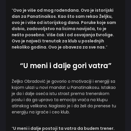
“
Ovo je više od mog rođendana. Ovo je istorijski
dan za Panatinaikos. Kao što sam rekao Željku,
ovo je i više od istorijskog dana. Poruke koje sam
dobio, zadovoljstvo na licima navijača, to je
nešto posebno. Više čak i od osvajanja Evrolige.
Ovo je najveći trenutak za klub u poslednjih
nekoliko godina. Ovo je obaveza za sve nas.
”
“U meni i dalje gori vatra”
Željko Obradović je govorio o motivaciji i energiji sa
kojom ulazi u novi mandat u Panatinaikosu. Istakao
je da i dalje oseća istu strast prema trenerskom
poslu i da ga upravo ta emocija vraća na klupu
atinskog velikana. Naglasio je i da želi da prenese tu
energiju na igrače i ceo klub.
“
U meni i dalje postoji ta vatra da budem trener.