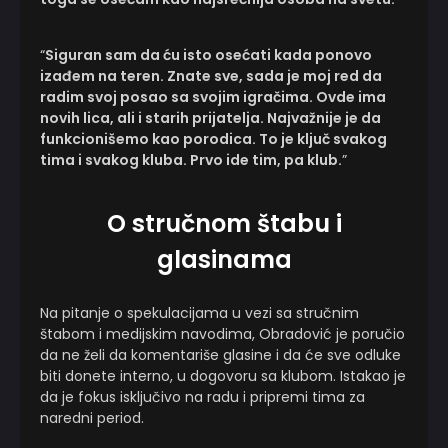
“
Siguran sam da ću isto osećati kada ponovo
izađem na teren. Znate sve, sada je moj red da
radim svoj posao sa svojim igračima. Ovde ima
novih lica, ali i starih prijatelja. Najvažnije je da
funkcionišemo kao porodica. To je ključ svakog
tima i svakog kluba. Prvo ide tim, pa klub.
”
O stručnom štabu i
glasinama
Na pitanje o spekulacijama u vezi sa stručnim
štabom i medijskim navodima, Obradović je poručio
da ne želi da komentariše glasine i da će sve odluke
biti donete interno, u dogovoru sa klubom. Istakao je
da je fokus isključivo na radu i pripremi tima za
naredni period.