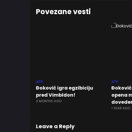
Povezane vesti
ATP
ATP
Đoković igra egzibiciju
Đoković
pred Vimbldon!
opena m
2 MONTHS AGO
dovedem
1 YEAR AGO
Leave a Reply