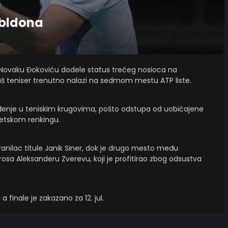
mbldona
a Novaku Đokoviću dodele status trećeg nosioca na
š teniser trenutno nalazi na sedmom mestu ATP liste.
ađenje u teniskim krugovima, pošto odstupa od uobičajene
etskom renkingu.
 branilac titule Janik Siner, dok je drugo mesto među
sa Aleksanderu Zverevu, koji je profitirao zbog odsustva
 finale je zakazano za 12. jul.