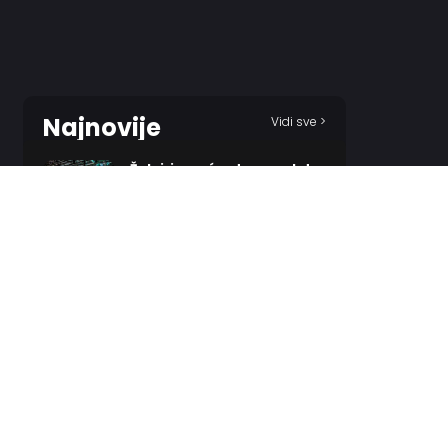
Najnovije
Vidi sve >
Žalgiris vraća starog aduta,
ali ga čeka neobičan put do
tima!
22 MINUTES AGO
UŽIVO: Partizan – Tobol 0:0
37 MINUTES AGO
Bogdanović, Micić,
Petrušev, Topić – poznato
zašto odsustvuju!
1 HOUR AGO
Rodri sve bliži Barseloni!