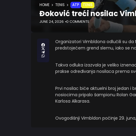
HOME
TENIS
ATP
TENIS
Đoković treći nosilac Vi
JUNE 24, 2026
0 COMMENTS
Organizatori Vimbldona odlučili su d
predstojećem grend slemu, iako se na
Takva odluka izazvala je veliko iznen
prakse određivanja nosilaca prema sv
Prvi nosilac biće aktuelni broj jedan i
nosiocima pripalo šampionu Rolan Garo
Karlosa Alkarasa.
Ovogodišnji Vimbldon počinje 29. juna, a