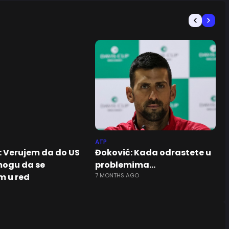
ATP
: Verujem da do US
Đoković: Kada odrastete u
ogu da se
problemima…
 u red
7 MONTHS AGO