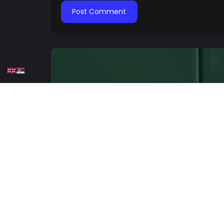
HOME
TENIS
ATP
TENIS
Novak trenirao sa čuven