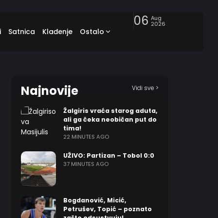
06
Aug
2026
i
Satnica
Klađenje
Ostalo
Najnovije
Vidi sve >
Žalgiris vraća starog aduta,
ali ga čeka neobičan put do
tima!
22 MINUTES AGO
UŽIVO: Partizan – Tobol 0:0
37 MINUTES AGO
Bogdanović, Micić,
Petrušev, Topić – poznato
zašto odsustvuju!