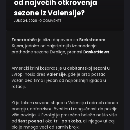
od najvećih otkrovenja
sezone iz Valensije?
JUNE 24, 2026
0 COMMENTS
Fenerbahče
je blizu dogovora sa
Brekstonom
Kijem
, jednim od najprijatnijih iznenađenja
prethodne sezone Evrolige, prenosi
BasketNews
.
Američki krilni košarkaš je u debitantskoj sezoni u
Evropi nosio dres
Valensije
, gde je brzo postao
važan deo tima i jedan od najkorisnijih igrača u
rotaciji.
Ki je tokom sezone stigao u Valensiju i odmah doneo
energiju, defanzivnu čvrstinu i mogućnost da pokrije
više pozicija. U Evroligi je prosečno beležio nešto više
od
šest poena
i oko
tri i po skoka
, ali njegov uticaj
bio je mnogo veći od samih brojki.