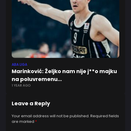
ABA LIGA
TEN
Marinković: Željko nam nije j**o majku
Đo
na poluvremenu…
s
1 YEAR AGO
7 
Leave a Reply
Your email address will not be published.
Required fields
are marked
*