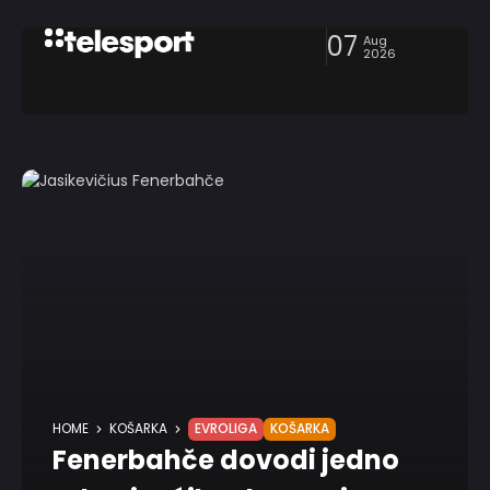
07
Aug
2026
HOME
KOŠARKA
EVROLIGA
KOŠARKA
Fenerbahče dovodi jedno