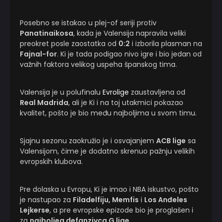
Posebno se istakao u plej-of seriji protiv
Panatinaikosa
, kada je Valensija napravila veliki
preokret posle zaostatka od
0:2
i izborila plasman na
Fajnal-for
. Ki je tada podigao nivo igre i bio jedan od
važnih faktora velikog uspeha španskog tima.
Valensija je u polufinalu
Evrolige
zaustavljena od
Real Madrida
, ali je Ki i na toj utakmici pokazao
kvalitet, pošto je bio među najboljima u svom timu.
Sjajnu sezonu zaokružio je i osvajanjem
ACB lige
sa
Valensijom, čime je dodatno skrenuo pažnju velikih
evropskih klubova.
Pre dolaska u Evropu, Ki je imao i NBA iskustvo, pošto
je nastupao za
Filadelfiju, Memfis
i
Los Anđeles
Lejkerse
, a pre evropske epizode bio je proglašen i
za
najboljeg defanzivca G lige
.