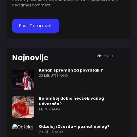
next time I comment.
Najnovije
Vidi sve >
Kenan spreman za povratak!?
23 MINUTES AGO
Bolomboj dobio neočekivanog
udvarača?
1 HOUR AGO
Odželej i Zvezda – poznat epilog?
2 HOURS AGO