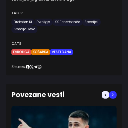
TAGS:
Brekston Ki
Evroliga
KK Fenerbahče
Specijal
Specijal levo
CATS:
EVROLIGA
KOŠARKA
VESTI DANA
Shares:
Povezane vesti