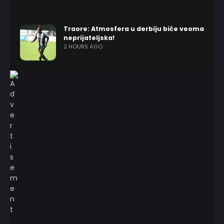
Traore: Atmosfera u derbiju biće veoma
neprijateljska!
2 HOURS AGO