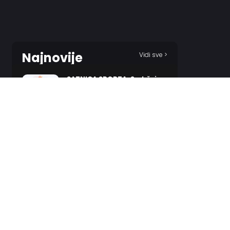
Najnovije
Vidi sve >
SATNICA SPORTA: Sadržajno
za kraj sedmice
2 MINUTES AGO
Stanković: Sve ide na moja
leđa…
10 HOURS AGO
Novi Pazar spustio gard,
Zvezda napravila dobru
uvertiru za utorak!
11 HOURS AGO
Denver želi veliko
pojačanje, nagetsi