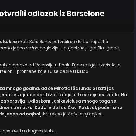
otvrdili odlazak iz Barselone
tola
, košarkaši Barselone, potvrdili su da će napustiti
oreno jedno važno poglavlje u organizaciji igre Blaugrane.
kon poraza od Valensije u finalu Endesa lige. Iskoristio je
rseloni i promene koje su se desile u klubu.
za mnogo godina, da će Mirotić i Šarunas ostati još
emo se zajedno boriti za trofeje, a to se nije ostvarilo. Na
sto zaboravlja. Odlaskom Jasikevičiusa mnogo toga se
ednom trenutku. Kada je došao Ćavi Paskval, počeli smo
de jedan od najboljih”,
rekao je češki plejmejker.
ru nastaviti u drugom klubu.