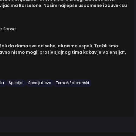
vijačima Barselone. Nosim najlepše uspomene i zauvek ću
e šanse.
i da damo sve od sebe, ali nismo uspeli. Tražili smo
tavno nismo mogli protiv sjajnog tima kakav je Valensija”,
ola
Specijal
Specijal levo
Tomaš Satoranski