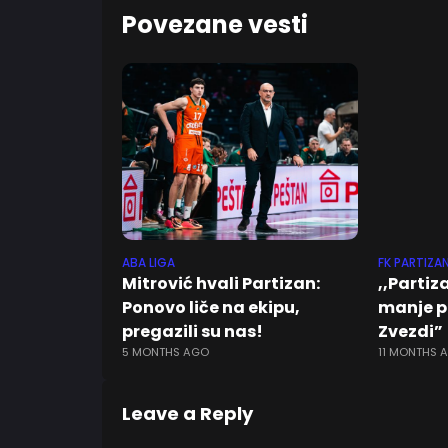
Povezane vesti
ABA LIGA
FK PARTIZA
Mitrović hvali Partizan:
,,Partiz
Ponovo liče na ekipu,
manje p
pregazili su nas!
Zvezdi”
5 MONTHS AGO
11 MONTHS 
Leave a Reply