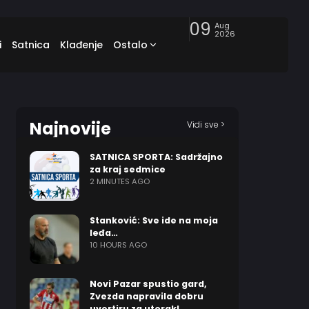
09
Aug
2026
i
Satnica
Klađenje
Ostalo
Najnovije
Vidi sve >
SATNICA SPORTA: Sadržajno
za kraj sedmice
2 MINUTES AGO
Stanković: Sve ide na moja
leđa…
10 HOURS AGO
Novi Pazar spustio gard,
Zvezda napravila dobru
uvertiru za utorak!