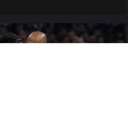
đenog kanarinca?