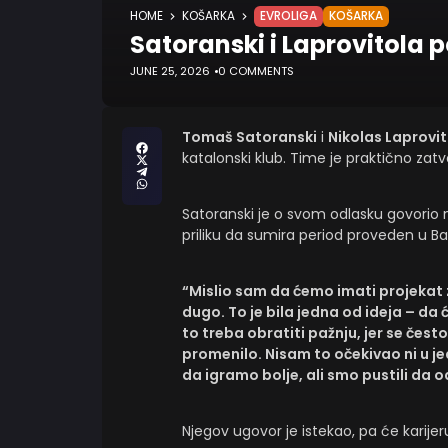
HOME
KOŠARKA
EVROLIGA
KOŠARKA
Satoranski i Laprovitola p
JUNE 25, 2026
0 COMMENTS
Tomaš Satoranski
i
Nikolas Laprovi
katalonski klub. Time je praktično zatv
Satoranski je o svom odlasku govorio na
priliku da sumira period proveden u Ba
“Mislio sam da ćemo imati projekat 
dugo. To je bila jedna od ideja – da ć
to treba obratiti pažnju, jer se če
promenilo. Nisam to očekivao ni u j
da igramo bolje, ali smo pustili da o
Njegov ugovor je istekao, pa će karije