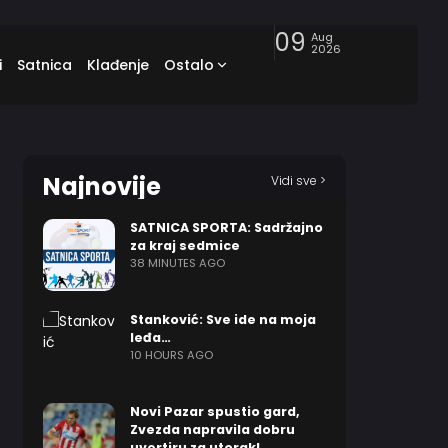
09
Aug
2026
i
Satnica
Klađenje
Ostalo
Najnovije
Vidi sve >
SATNICA SPORTA: Sadržajno
za kraj sedmice
38 MINUTES AGO
Stanković: Sve ide na moja
leđa…
10 HOURS AGO
Novi Pazar spustio gard,
Zvezda napravila dobru
uvertiru za utorak!