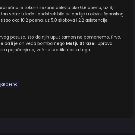
prosečno je tokom sezone beležio oko 6,8 poena, uz 4,1
tan vetar u leđa i podstrek bile su partije u okviru španskog
zao oko 10,2 poena, uz 5,8 skokova i 2,2 asistencije.
prvog pasusa, što da njih uput taman ne pomenemo. Prvo,
na se da li je on veća bomba nego
Metju Strazel
. Uprava
m pojačanjima, već se uradilo dosta toga.
jal desno