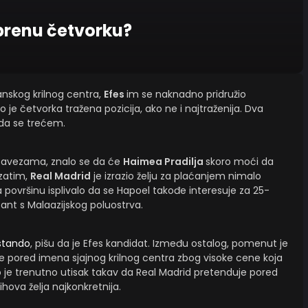
aprenu četvorku?
panskog krilnog centra,
Efes
im se naknadno pridružio
o je četvorka tražena pozicija, ako ne i najtraženija. Dva
ada se trećem.
obavezama, znalo se da će
Haimea Pradilja
skoro moći da
 zatim,
Real Madrid
je izrazio želju za plaćanjem nimalo
površinu isplivalo da se Hapoel takođe interesuje za 25-
nt s Malaazijskog poluostrva.
stando
, pišu da je Efes kandidat. Između ostalog, pomenut je
je pored imena sjajnog krilnog centra zbog visoke cene koja
o je trenutno utisak takav da Real Madrid pretenduje pored
hova želja najkonkretnija.