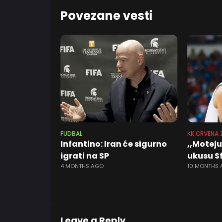
Povezane vesti
FUDBAL
KK CRVENA 
Infantino: Iran će sigurno
,,Moteju
igrati na SP
ukusu Sf
4 MONTHS AGO
10 MONTHS
Leave a Reply