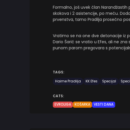
Formalno, još uvek član Narandžastih 
skokova i 2 asistencije, po meču. Doda
prvenstva, tamo Pradilja prosečno posti
Vratimo se na one dve detonacije iz 
Dario Šarić se vratio u Efes, ali ne z
punom parom pregovara s potencijalni
TAGS:
Haime Pradilja
KK Efes
Specijal
Speci
CATS:
EVROLIGA
KOŠARKA
VESTI DANA