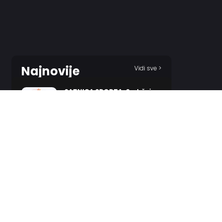
Najnovije
Vidi sve >
SATNICA SPORTA: Sadržajno
za kraj sedmice
38 MINUTES AGO
Stanković: Sve ide na moja
leđa…
10 HOURS AGO
Novi Pazar spustio gard,
Zvezda napravila dobru
uvertiru za utorak!
11 HOURS AGO