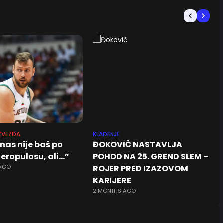
ZVEZDA
KLAĐENJE
nas nije baš po
ĐOKOVIĆ NASTAVLJA
eropulosu, ali…”
POHOD NA 25. GREND SLEM –
 AGO
ROJER PRED IZAZOVOM
KARIJERE
2 MONTHS AGO