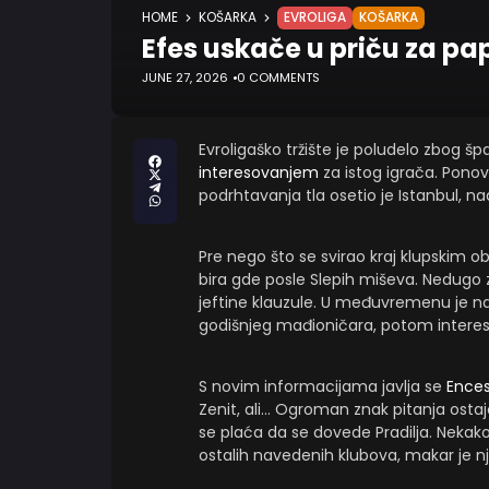
HOME
KOŠARKA
EVROLIGA
KOŠARKA
Efes uskače u priču za p
JUNE 27, 2026
0 COMMENTS
Evroligaško tržište je poludelo zbog š
interesovanjem
za istog igrača. Ponov
podrhtavanja tla osetio je Istanbul, n
Pre nego što se svirao kraj klupskim 
bira gde posle Slepih miševa. Nedugo
jeftine klauzule. U međuvremenu je na 
godišnjeg mađioničara, potom interesa
S novim informacijama javlja se
Ence
Zenit, ali… Ogroman znak pitanja osta
se plaća da se dovede Pradilja. Nekak
ostalih navedenih klubova, makar je nji