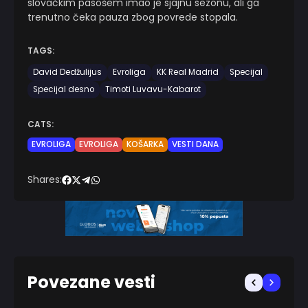
slovačkim pasošem imao je sjajnu sezonu, ali ga
trenutno čeka pauza zbog povrede stopala.
TAGS:
David Dedžulijus
Evroliga
KK Real Madrid
Specijal
Specijal desno
Timoti Luvavu-Kabarot
CATS:
EVROLIGA
EVROLIGA
KOŠARKA
VESTI DANA
Shares:
Povezane vesti