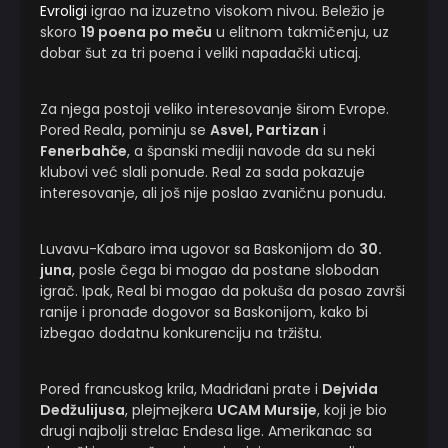
Evroligi
igrao na izuzetno visokom nivou. Beležio je
skoro
19 poena po meču
u elitnom takmičenju, uz
dobar šut za tri poena i veliki napadački uticaj.
Za njega postoji veliko interesovanje širom Evrope.
Pored Reala, pominju se
Asvel, Partizan
i
Fenerbahče
, a španski mediji navode da su neki
klubovi već slali ponude. Real za sada pokazuje
interesovanje, ali još nije poslao zvaničnu ponudu.
Luvavu-Kabaro ima ugovor sa Baskonijom do
30.
juna
, posle čega bi mogao da postane slobodan
igrač. Ipak, Real bi mogao da pokuša da posao završi
ranije i pronađe dogovor sa Baskonijom, kako bi
izbegao dodatnu konkurenciju na tržištu.
Pored francuskog krila, Madriđani prate i
Dejvida
Dedžulijusa
, plejmejkera
UCAM Mursije
, koji je bio
drugi najbolji strelac Endesa lige. Amerikanac sa