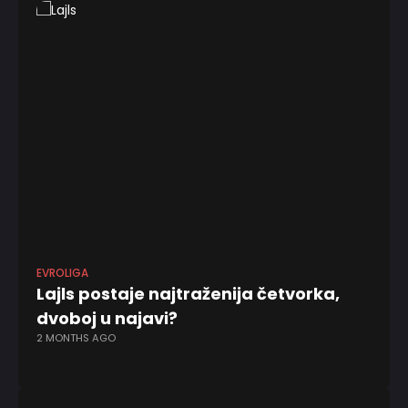
EVROLIGA
EV
Lajls postaje najtraženija četvorka,
A
dvoboj u najavi?
J
2 MONTHS AGO
p
11