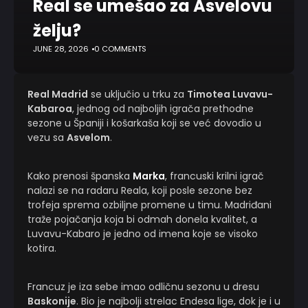
Real se umešao za Asvelovu
želju?
JUNE 28, 2026
0 COMMENTS
Real Madrid
se uključio u trku za
Timotea Luvavu-
Kabaroa
, jednog od najboljih igrača prethodne
sezone u Španiji i košarkaša koji se već dovodio u
vezu sa
Asvelom
.
Kako prenosi španska
Marka
, francuski krilni igrač
nalazi se na radaru Reala, koji posle sezone bez
trofeja sprema ozbiljne promene u timu. Madriđani
traže pojačanja koja bi odmah donela kvalitet, a
Luvavu-Kabaro je jedno od imena koje se visoko
kotira.
Francuz je iza sebe imao odličnu sezonu u dresu
Baskonije
. Bio je najbolji strelac Endesa lige, dok je i u