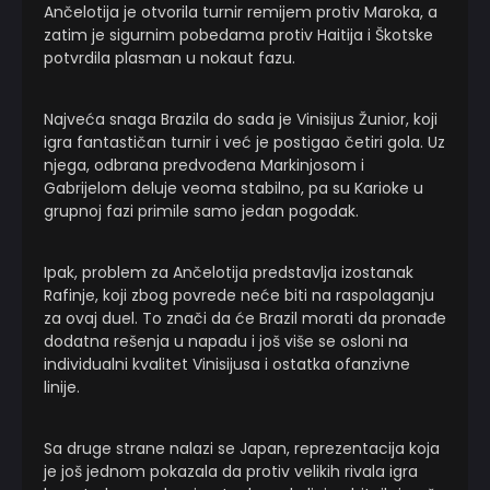
Ančelotija je otvorila turnir remijem protiv Maroka, a
zatim je sigurnim pobedama protiv Haitija i Škotske
potvrdila plasman u nokaut fazu.
Najveća snaga Brazila do sada je Vinisijus Žunior, koji
igra fantastičan turnir i već je postigao četiri gola. Uz
njega, odbrana predvođena Markinjosom i
Gabrijelom deluje veoma stabilno, pa su Karioke u
grupnoj fazi primile samo jedan pogodak.
Ipak, problem za Ančelotija predstavlja izostanak
Rafinje, koji zbog povrede neće biti na raspolaganju
za ovaj duel. To znači da će Brazil morati da pronađe
dodatna rešenja u napadu i još više se osloni na
individualni kvalitet Vinisijusa i ostatka ofanzivne
linije.
Sa druge strane nalazi se Japan, reprezentacija koja
je još jednom pokazala da protiv velikih rivala igra