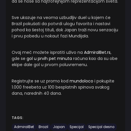
da se nose sa najtrofejnijom reprezentacijom sveta.
Sve ukazuje na veoma uzbudljiv duel u kojem će
Brazil pokušati da potvrdi ulogu favorita i nastavi
pohod ka šestoj tituli, dok Japan traži novu senzaciju
i prvu pobedu u nokaut fazi Mundijala.
Ovaj meč možete ispratiti uživo na
AdmiralBet.rs
,
gde se
gol u prvih pet minuta
računa kao da su obe
ekipe dale gol u prvom poluvremenu.
Registrujte se uz promo kod
mundoloco
i pokupite
1.000 freebeta uz 100 besplatnih spinova svakog
dana, narednih 40 dana.
TAGS:
AdmiralBet
Brazil
Japan
Specijal
Specijal desno