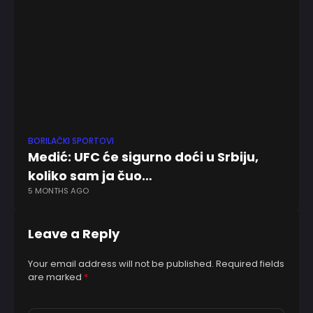
BORILAČKI SPORTOVI
EV
Medić: UFC će sigurno doći u Srbiju,
Pa
koliko sam ja čuo…
pr
5 MONTHS AGO
3 
Leave a Reply
Your email address will not be published.
Required fields
are marked
*