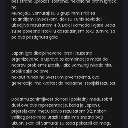
bez straha uprokos izostanku nekolicine bitnih igrača
na
Mundijalu. Samuraji su u grupi remizirali sa
Holandijom i Švedskom, dok su Tunis savladali
ubedljivo rezultatom 4:0. Daiči Kamada i Ajase Ueda
su se posebno istakli u dosadašnjem toku turnira, sa
po dva postignuta gola.
Japan igra disciplinovano, brzo i izuzetno
organizovano, a upravo ta kombinacija može da
napravi probleme Brazilu. Iako Samuraji nikada nisu
prošli dalje od prve
nokaut runde na Svetskim prvenstvima, ova
generacija ima kvalitet da napadne istorijski rezultat.
Dodatnu zanimljivost donosi i poslednji međusobni
duel ove dve reprezentacije, kada je Japan u
prijateljskom meču slavio rezultatom 3:2, nakon
velikog preokreta. Brazil i dalje ima znatno bolji
ukupni skor, ali Samuraji su tada pokazali da mogu