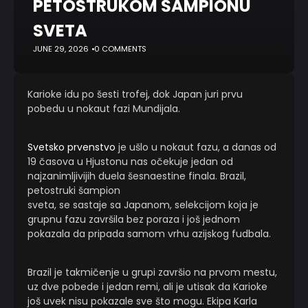
PETOSTRUKOM ŠAMPIONU
SVETA
JUNE 29, 2026
0 COMMENTS
Karioke idu po šesti trofej, dok Japan juri prvu
pobedu u nokaut fazi Mundijala.
Svetsko prvenstvo
je ušlo u nokaut fazu, a danas od
19 časova u Hjustonu nas očekuje jedan od
najzanimljivijih duela šesnaestine finala. Brazil,
petostruki šampion
sveta, se sastaje sa Japanom, selekcijom koja je
grupnu fazu završila bez poraza i još jednom
pokazala da pripada samom vrhu azijskog fudbala.
Brazil je takmičenje u grupi završio na prvom mestu,
uz dve pobede i jedan remi, ali je utisak da Karioke
još uvek nisu pokazale sve što mogu. Ekipa Karla