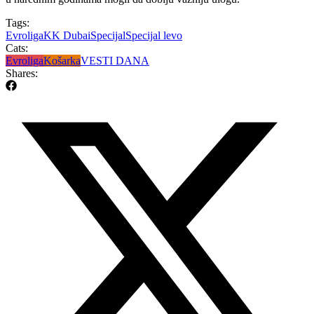
Tags:
Evroliga
KK Dubai
Specijal
Specijal levo
Cats:
Evroliga
Košarka
VESTI DANA
Shares: