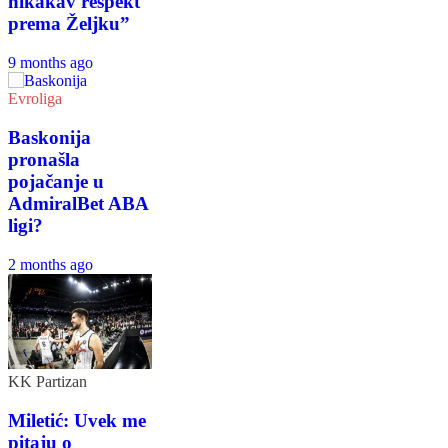
nikakav respekt
prema Željku”
9 months ago
Evroliga
Baskonija
pronašla
pojačanje u
AdmiralBet ABA
ligi?
2 months ago
KK Partizan
Miletić: Uvek me
pitaju o