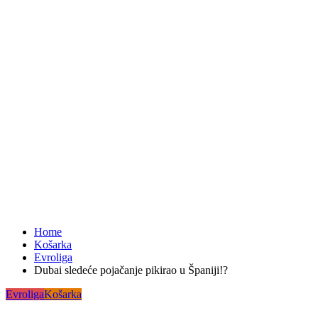
Home
Košarka
Evroliga
Dubai sledeće pojačanje pikirao u Španiji!?
Evroliga
Košarka