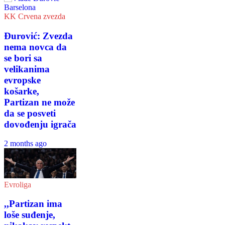
KK Crvena zvezda
Đurović: Zvezda
nema novca da
se bori sa
velikanima
evropske
košarke,
Partizan ne može
da se posveti
dovođenju igrača
2 months ago
Evroliga
,,Partizan ima
loše suđenje,