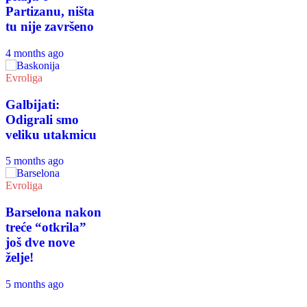
Partizanu, ništa
tu nije završeno
4 months ago
Evroliga
Galbijati:
Odigrali smo
veliku utakmicu
5 months ago
Evroliga
Barselona nakon
treće “otkrila”
još dve nove
želje!
5 months ago