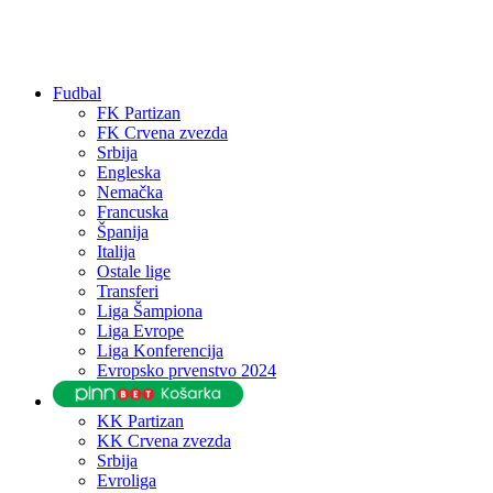
Fudbal
FK Partizan
FK Crvena zvezda
Srbija
Engleska
Nemačka
Francuska
Španija
Italija
Ostale lige
Transferi
Liga Šampiona
Liga Evrope
Liga Konferencija
Evropsko prvenstvo 2024
KK Partizan
KK Crvena zvezda
Srbija
Evroliga