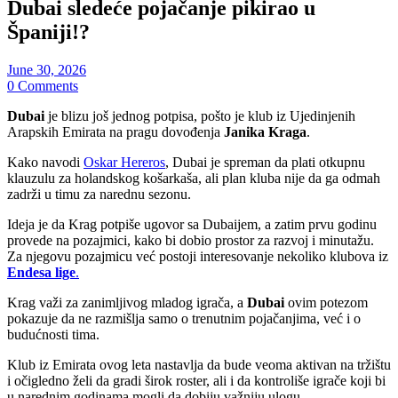
Dubai sledeće pojačanje pikirao u
Španiji!?
June 30, 2026
0 Comments
Dubai
je blizu još jednog potpisa, pošto je klub iz Ujedinjenih
Arapskih Emirata na pragu dovođenja
Janika Kraga
.
Kako navodi
Oskar Hereros
, Dubai je spreman da plati otkupnu
klauzulu za holandskog košarkaša, ali plan kluba nije da ga odmah
zadrži u timu za narednu sezonu.
Ideja je da Krag potpiše ugovor sa Dubaijem, a zatim prvu godinu
provede na pozajmici, kako bi dobio prostor za razvoj i minutažu.
Za njegovu pozajmicu već postoji interesovanje nekoliko klubova iz
Endesa lige
.
Krag važi za zanimljivog mladog igrača, a
Dubai
ovim potezom
pokazuje da ne razmišlja samo o trenutnim pojačanjima, već i o
budućnosti tima.
Klub iz Emirata ovog leta nastavlja da bude veoma aktivan na tržištu
i očigledno želi da gradi širok roster, ali i da kontroliše igrače koji bi
u narednim godinama mogli da dobiju važniju ulogu.