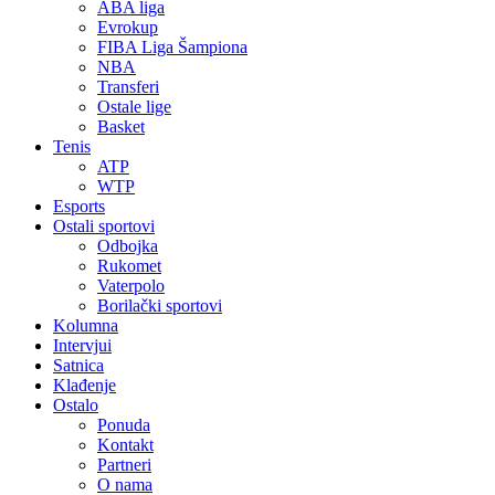
ABA liga
Evrokup
FIBA Liga Šampiona
NBA
Transferi
Ostale lige
Basket
Tenis
ATP
WTP
Esports
Ostali sportovi
Odbojka
Rukomet
Vaterpolo
Borilački sportovi
Kolumna
Intervjui
Satnica
Klađenje
Ostalo
Ponuda
Kontakt
Partneri
O nama