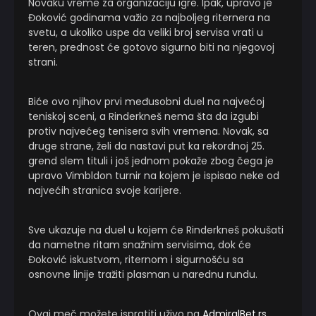
Novaku vreme za organizaciju igre. Ipak, upravo je
Đoković godinama važio za najboljeg riternera na
svetu, a ukoliko uspe da veliki broj servisa vrati u
teren, prednost će gotovo sigurno biti na njegovoj
strani.
Biće ovo njihov prvi međusobni duel na najvećoj
teniskoj sceni, a Rinderkneš nema šta da izgubi
protiv najvećeg tenisera svih vremena. Novak, sa
druge strane, želi da nastavi put ka rekordnoj 25.
grend slem tituli i još jednom pokaže zbog čega je
upravo Vimbldon turnir na kojem je ispisao neke od
najvećih stranica svoje karijere.
Sve ukazuje na duel u kojem će Rinderkneš pokušati
da nametne ritam snažnim servisima, dok će
Đoković iskustvom, riternom i sigurnošću sa
osnovne linije tražiti plasman u narednu rundu.
Ovaj meč možete ispratiti uživo na
AdmiralBet.rs
,