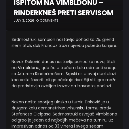
ISPITOM NA VIMBLDONU –
RINDERKNEŠ PRETI SERVISOM
JULY 3, 2026
0 COMMENTS
Sedmostruki šampion nastavlja pohod ka 25. grend
slem tituli, dok Francuz traži najveću pobedu karijere.
Novak Đoković danas nastavlja pohod ka novoj tituli
na
Vimbldonu
, gde će u trećem kolu odmeriti snage
sa Arturom Rinderknešom. Srpski as u ovaj duel ulazi
kao veliki favorit, ali ga očekuje rival čiji stil igre može
da predstavlja ozbiljan izazov na travnatoj podlozi.
Nakon nešto sporijeg ulaska u turnir, Đoković je u
drugom kolu demonstrirao vrhunsku formu protiv
Stefanosa Cicipasa. Sedmostruki osvajač Vimbldona
odigrao je jedan od najboljih mečeva na turniru, uz
impresivan odnos od 33 vinera i svega sedam