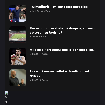
,,Alimpijević – mi smo kao porodica”
6 MINUTES AGO
Barselona precrtala još dvojicu, sprema
se teren za Rodrija?
51 MINUTES AGO
Miletić o Partizanu: Bilo je kontakta, ali…
2 HOURS AGO
Zvezda i mesec odluke: Analiza pred
Hapoel
2 HOURS AGO