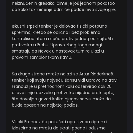
neiznuđenih grešaka, čime je još jednom pokazao
da kako takmičenje odmiče podiže nivo svoje igre.
Iskusni srpski teniser je delovao fizički potpuno
spremno, kretao se odlično i bez problema
kontrolisao ritam meča protiv jednog od najtežih
protivnika u žrebu. Upravo zbog toga mnogi
smatraju da Novak u nastavak turnira ulazi u
pravom šampionskom ritmu.
Sa druge strane mreže nalazi se Artur Rinderkneš,
teniser koji svoju najveću šansu vidi upravo na travi.
Francuz je u prethodnom kolu odservirao čak 20
asova i nije dozvolio protivniku nijednu brejk loptu,
što dovoljno govori koliko njegov servis može da
bude opasan na najbržoj podlozi.
Visoki Francuz će pokušati agresivnom igrom i
izlascima na mrežu da skrati poene i oduzme