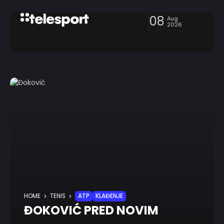
08
Aug
2026
HOME
TENIS
ATP
KLAĐENJE
ĐOKOVIĆ PRED NOVIM