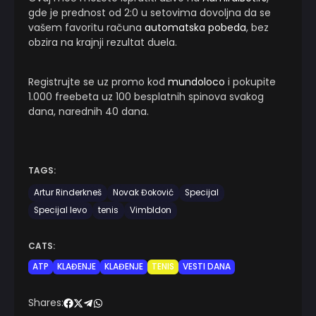
gde je prednost od 2:0 u setovima dovoljna da se
vašem favoritu računa
automatska pobeda
, bez
obzira na krajnji rezultat duela.
Registrujte se uz promo kod
mundoloco
i pokupite
1.000 freebeta uz 100 besplatnih spinova svakog
dana, narednih 40 dana.
TAGS:
Artur Rinderkneš
Novak Đoković
Specijal
Specijal levo
tenis
Vimbldon
CATS:
ATP
KLAĐENJE
KLAĐENJE
TENIS
VESTI DANA
Shares: