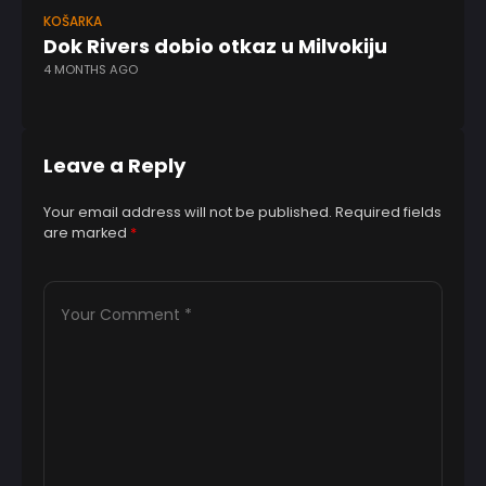
KOŠARKA
KK
Dok Rivers dobio otkaz u Milvokiju
C
4 MONTHS AGO
Ri
5 
Leave a Reply
Your email address will not be published.
Required fields
are marked
*