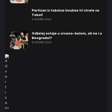
Partizan iz tobolca izvukao tri strele za
Tobol!
5 HOURS AGO
Odželej ostaje u crveno-belom, ali ne i u
Beogradu!?
6 HOURS AGO