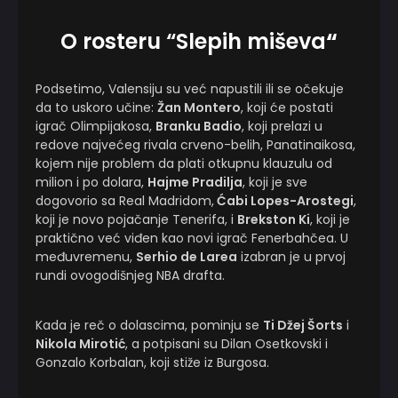
O rosteru “Slepih miševa
“
Podsetimo, Valensiju su već napustili ili se očekuje
da to uskoro učine:
Žan Montero
, koji će postati
igrač Olimpijakosa,
Branku Badio
, koji prelazi u
redove najvećeg rivala crveno-belih, Panatinaikosa,
kojem nije problem da plati otkupnu klauzulu od
milion i po dolara,
Hajme Pradilja
, koji je sve
dogovorio sa Real Madridom,
Ćabi Lopes-Arostegi
,
koji je novo pojačanje Tenerifa, i
Brekston Ki
, koji je
praktično već viđen kao novi igrač Fenerbahčea. U
međuvremenu,
Serhio de Larea
izabran je u prvoj
rundi ovogodišnjeg NBA drafta.
Kada je reč o dolascima, pominju se
Ti Džej Šorts
i
Nikola Mirotić
, a potpisani su Dilan Osetkovski i
Gonzalo Korbalan, koji stiže iz Burgosa.