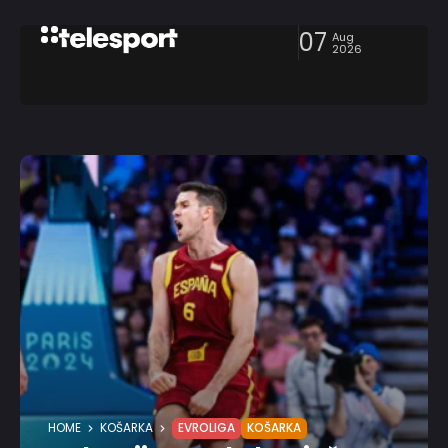
07
Aug
2026
HOME
KOŠARKA
EVROLIGA
KOŠARKA