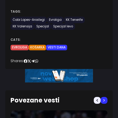
TAGS:
Ćabi Lopes-Arostegi
Evroliga
KK Tenerife
KK Valensija
Specijal
Specijal levo
CATS:
EVROLIGA
KOŠARKA
VESTI DANA
Shares:
Povezane vesti