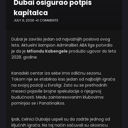
Dubai osigurao potpis
kapitalca
JULY 6, 2026
0 COMMENTS
Dubai je završio jedan od najvažnijih poslova ovog
leta. Aktuelni šampion AdmiralBet ABA lige potvrdio
je da je
Mfiondu Kabengele
produžio ugovor do leta
2028. godine.
Kanadski centar iza sebe ima odličnu sezonu.
Tokom nje se etablirao kao jedan od najboljih igrača
na svojoj poziciji u Evroligi. Zato su se prethodnih
meseci pojavile brojne spekulacije o njegovoj
budućnosti. Među zainteresovanim klubovima
pominjao se i Panatinaikos.
Ipak, čelnici Dubaija uspeli su da zadrže jednog od
ključnih igrača. Na taj način sačuvali su okosnicu