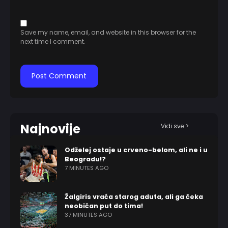
Save my name, email, and website in this browser for the
next time I comment.
Najnovije
Vidi sve >
Odželej ostaje u crveno-belom, ali ne i u
Beogradu!?
7 MINUTES AGO
Žalgiris vraća starog aduta, ali ga čeka
neobičan put do tima!
37 MINUTES AGO