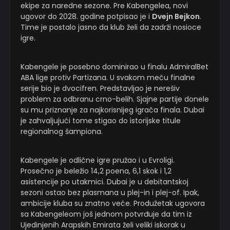
ekipe za naredne sezone. Pre Kabengelea, novi
ugovor do 2028. godine potpisao je i
Dvejn Bejkon
.
Time je postalo jasno da klub želi da zadrži nosioce
igre.
Kabengele je posebno dominirao u finalu AdmiralBet
ABA lige protiv Partizana. U svakom meču finalne
serije bio je dvocifren. Predstavljao je nerešiv
problem za odbranu crno-belih. Sjajne partije donele
su mu priznanje za najkorisnijeg igrača finala. Dubai
je zahvaljujući tome stigao do istorijske titule
regionalnog šampiona.
Kabengele je odlične igre pružao i u Evroligi.
Prosečno je beležio 14,2 poena, 6,1 skok i 1,2
asistencije po utakmici. Dubai je u debitantskoj
sezoni ostao bez plasmana u plej-in i plej-of. Ipak,
ambicije kluba su znatno veće. Produžetak ugovora
sa Kabengeleom još jednom potvrđuje da tim iz
Ujedinjenih Arapskih Emirata želi veliki iskorak u