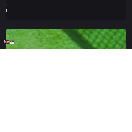
HOME
TENIS
ATP
TENIS
Đoković: Nema tu kontrole,
odavno je ona izgubljena