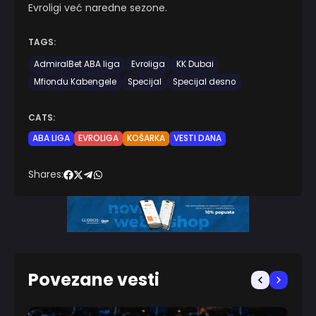
Evroligi već naredne sezone.
TAGS:
AdmiralBet ABA liga
Evroliga
KK Dubai
Mfiondu Kabengele
Specijal
Specijal desno
CATS:
ABA LIGA
EVROLIGA
KOŠARKA
VESTI DANA
Shares:
Povezane vesti