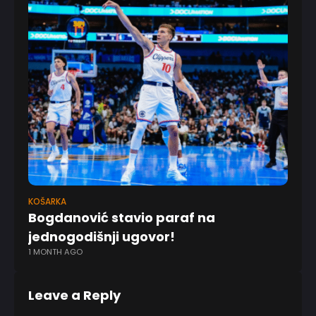
KOŠARKA
KO
Bogdanović stavio paraf na
Mi
8 
jednogodišnji ugovor!
1 MONTH AGO
Leave a Reply