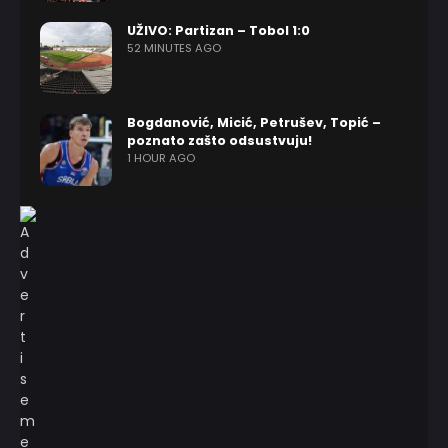
UŽIVO: Partizan – Tobol 1:0
52 MINUTES AGO
Bogdanović, Micić, Petrušev, Topić –
poznato zašto odsustvuju!
1 HOUR AGO